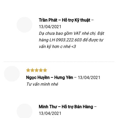
Trần Phát – Hỗ trợ Kỹ thuật
–
13/04/2021
Dạ chưa bao gồm VAT nhé chị. Đặt
hàng LH 0903.222.603 để được tư
vấn kỹ hơn c nhé <3
Được xếp
Ngọc Huyền – Hưng Yên
–
13/04/2021
hạng
5
5
Tư vấn mình nhé
sao
Minh Thư – Hỗ trợ Bán Hàng
–
13/04/2021