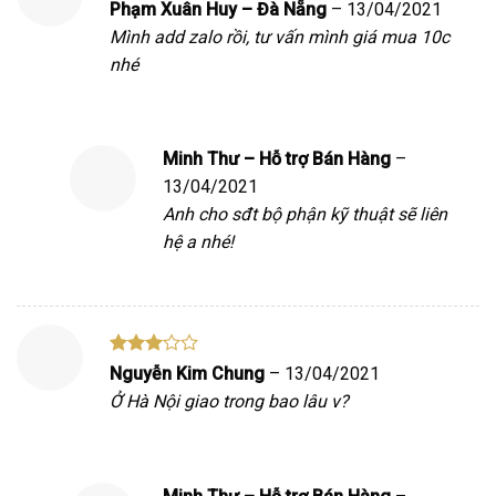
Được
Phạm Xuân Huy – Đà Nẵng
–
13/04/2021
xếp
Mình add zalo rồi, tư vấn mình giá mua 10c
hạng
3
5 sao
nhé
Minh Thư – Hỗ trợ Bán Hàng
–
13/04/2021
Anh cho sđt bộ phận kỹ thuật sẽ liên
hệ a nhé!
Được
Nguyễn Kim Chung
–
13/04/2021
xếp
Ở Hà Nội giao trong bao lâu v?
hạng
3
5 sao