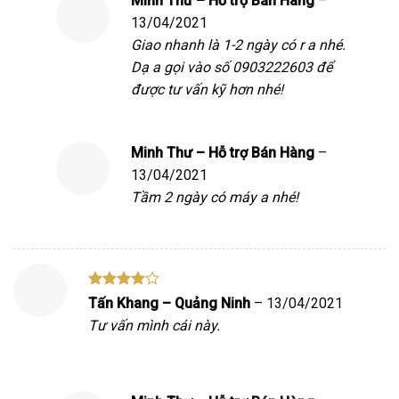
Minh Thư – Hỗ trợ Bán Hàng
–
13/04/2021
Giao nhanh là 1-2 ngày có r a nhé.
Dạ a gọi vào số 0903222603 để
được tư vấn kỹ hơn nhé!
Minh Thư – Hỗ trợ Bán Hàng
–
13/04/2021
Tầm 2 ngày có máy a nhé!
Được
Tấn Khang – Quảng Ninh
–
13/04/2021
xếp hạng
Tư vấn mình cái này.
4
5 sao