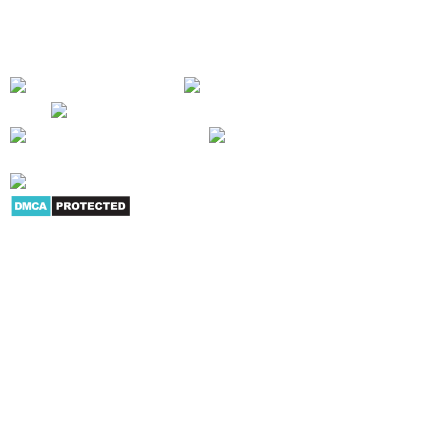
trong hoạt động công việc - SỰ HÀI LÒNG CỦA KHÁCH HÀNG LÀ THÀNH
CÔNG CỦA CHÚNG TÔI !
Giới thiệu
|
Danh mục sản
phẩm
|
Youtube
|
G+
|
Skype