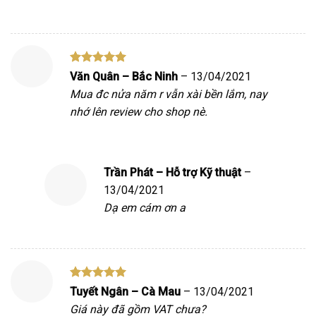
Được xếp
Văn Quân – Bắc Ninh
–
13/04/2021
hạng
5
5
Mua đc nửa năm r vẫn xài bền lắm, nay
sao
nhớ lên review cho shop nè.
Trần Phát – Hỗ trợ Kỹ thuật
–
13/04/2021
Dạ em cám ơn a
Được xếp
Tuyết Ngân – Cà Mau
–
13/04/2021
hạng
5
5
Giá này đã gồm VAT chưa?
sao