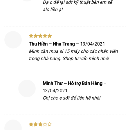
Dạ c để lại sđt kỹ thuật bên em sẽ
alo liền ạ!
Được xếp
Thu Hiền – Nha Trang
–
13/04/2021
hạng
5
5
Mình cần mua sl 15 máy cho các nhân viên
sao
trong nhà hàng. Shop tư vấn mình nhé!
Minh Thư – Hỗ trợ Bán Hàng
–
13/04/2021
Chị cho e sđt để liên hệ nhé!