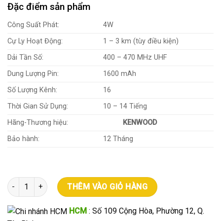
Đặc điểm sản phẩm
Công Suất Phát:
4W
Cự Ly Hoạt Động:
1 – 3 km (tùy điều kiện)
Dải Tần Số:
400 – 470 MHz UHF
Dung Lượng Pin:
1600 mAh
Số Lượng Kênh:
16
Thời Gian Sử Dụng:
10 – 14 Tiếng
Hãng-Thương hiệu:
KENWOOD
Bảo hành:
12 Tháng
Máy bộ đàm Kenwood TK 3107 số lượng
THÊM VÀO GIỎ HÀNG
HCM
: Số 109 Cộng Hòa, Phường 12, Q.