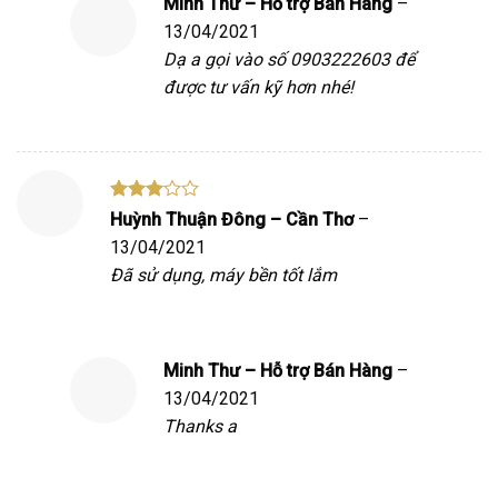
Minh Thư – Hỗ trợ Bán Hàng
–
13/04/2021
Dạ a gọi vào số 0903222603 để
được tư vấn kỹ hơn nhé!
Được
Huỳnh Thuận Đông – Cần Thơ
–
xếp
13/04/2021
hạng
3
5 sao
Đã sử dụng, máy bền tốt lắm
Minh Thư – Hỗ trợ Bán Hàng
–
13/04/2021
Thanks a