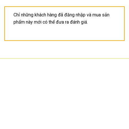
Chỉ những khách hàng đã đăng nhập và mua sản
phẩm này mới có thể đưa ra đánh giá.
CÔNG TY TNHH CÔNG NGHỆ HOA SƠN
GPKD: 0315101308 Sở KHĐT HCM cấp ngày 11/06/2018
Địa chỉ: 56/3 Cầu Xây 2, KP6, P. Tân Phú, TP Thủ Đức, TP HCM
HCM: số 109 Cộng Hòa, Phường 12, Q.Tân Bình
Hà Nội: LK07-TT02 Tây Nam Linh Đàm, P. Hoàng Liệt, Q. Hoàng Mai
Bình Dương: 150 quốc lộ 1K, phường Đông Hòa, TP Dĩ An
Hotline: 02822.112.342 - 0903.222.603
Email:
anhtu@hoasonit.com