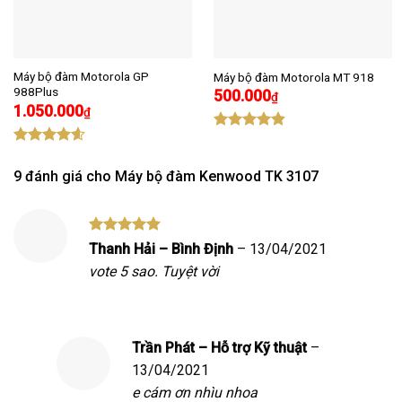
Máy bộ đàm Motorola GP
Máy bộ đàm Motorola MT 918
988Plus
500.000
₫
1.050.000
₫
Được xếp
hạng
4.80
Được xếp
5 sao
hạng
4.60
9 đánh giá cho
Máy bộ đàm Kenwood TK 3107
5 sao
Được xếp
Thanh Hải – Bình Định
–
13/04/2021
hạng
5
5
vote 5 sao. Tuyệt vời
sao
Trần Phát – Hỗ trợ Kỹ thuật
–
13/04/2021
e cám ơn nhìu nhoa