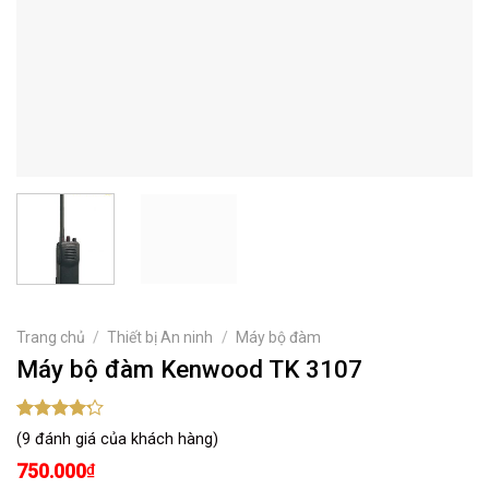
Trang chủ
/
Thiết bị An ninh
/
Máy bộ đàm
Máy bộ đàm Kenwood TK 3107
4.22
9
trên
(
9
đánh giá của khách hàng)
5 dựa
trên
750.000
đánh
₫
giá