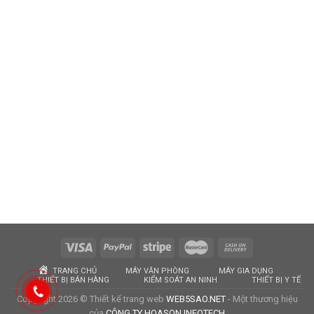
TRANG CHỦ
MÁY VĂN PHÒNG
MÁY GIA DỤNG
THIẾT BỊ BÁN HÀNG
KIỂM SOÁT AN NINH
THIẾT BỊ Y TẾ
Copyright 2026 © Thiết kế trang web
WEB5SAO.NET
- Một thương hiệu
của
CÔNG TY HOASON INFOTECH