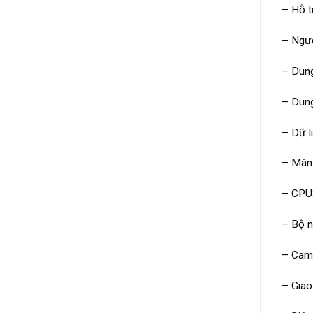
– Hỗ t
– Ngườ
– Dung
– Dung
– Dữ l
– Màn 
– CPU
– Bộ 
– Came
– Giao