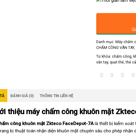
Gi
Danh mục:
Máy chấm c
CHẤM CÔNG VÂN TAY
Từ khóa:
chấm công
,
k
vân tay
,
quẹt thẻ
,
thẻ c
TẢ
ĐÁNH GIÁ (0)
THÔNG TIN LIÊN HỆ
iới thiệu
máy chấm công khuôn mặt Zkte
hấm công khuôn mặt Zkteco FaceDepot-7A
là thiết bị kiểm soát
rang bị thuật toán nhận diện khuôn mặt chuyên sâu cho phép nhận 