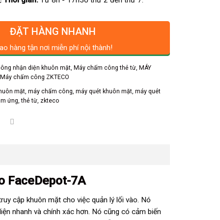
Thời gian:
Từ 8h - 17h30 thứ 2 đến thứ 7.
ĐẶT HÀNG NHANH
ao hàng tận nơi miễn phí nội thành!
ông nhận diện khuôn mặt
,
Máy chấm công thẻ từ
,
MÁY
,
Máy chấm công ZKTECO
huôn mặt
,
máy chấm công
,
máy quét khuôn mặt
,
máy quét
ảm ứng
,
thẻ từ
,
zkteco
co FaceDepot-7A
 truy cập khuôn mặt cho việc quản lý lối vào. Nó
diện nhanh và chính xác hơn. Nó cũng có cảm biến