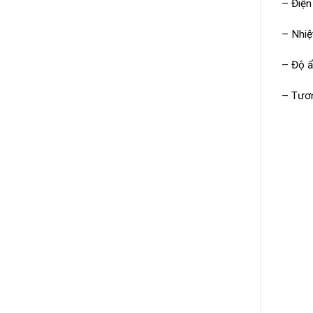
– Điện
– Nhiệ
– Độ 
– Tươn