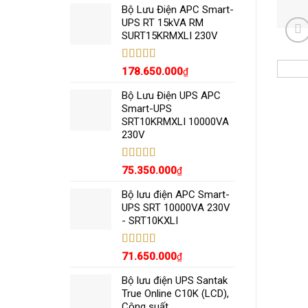
5 sao
Bộ Lưu Điện APC Smart-
UPS RT 15kVA RM
SURT15KRMXLI 230V
Được xếp
178.650.000
₫
hạng
5.00
5
sao
Bộ Lưu Điện UPS APC
Smart-UPS
SRT10KRMXLI 10000VA
230V
Được xếp
75.350.000
₫
hạng
5.00
5
sao
Bộ lưu điện APC Smart-
UPS SRT 10000VA 230V
- SRT10KXLI
Được xếp
71.650.000
₫
hạng
5.00
5
sao
Bộ lưu điện UPS Santak
True Online C10K (LCD),
Công suất