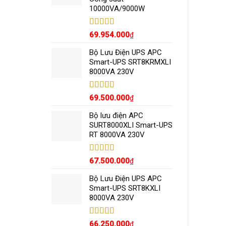
10000VA/9000W
Được xếp
69.954.000
₫
hạng
5.00
5
sao
Bộ Lưu Điện UPS APC
Smart-UPS SRT8KRMXLI
8000VA 230V
Được xếp
69.500.000
₫
hạng
5.00
5
sao
Bộ lưu điện APC
SURT8000XLI Smart-UPS
RT 8000VA 230V
Được xếp
67.500.000
₫
hạng
5.00
5
sao
Bộ Lưu Điện UPS APC
Smart-UPS SRT8KXLI
8000VA 230V
Được xếp
66.250.000
₫