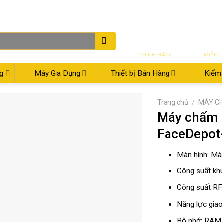
THƯ ĐIỆN TỬ
08:00 - 17:30
02
SẢN PHẨM
VẬN CH
CHÍNH HÃNG
MIỄN 
g
Máy Gia Dụng
Thiết bị Bán Hàng
Kiểm 
Trang chủ
/
MÁY C
Máy chấm 
FaceDepot
Màn hình: Mà
Công suất kh
Công suất RF
Năng lực giao
Bộ nhớ: RAM