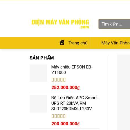
Skip
Chào mừng bạn đến với Siêu thị Điện Máy Văn Phòng
to
content
Tìm
kiếm:
Trang chủ
Máy Văn Phòn
SẢN PHẨM
Máy chiếu EPSON EB-
Z11000
Được xếp
252.000.000
₫
hạng
5.00
5
sao
Bộ Lưu Điện APC Smart-
UPS RT 20kVA RM
SURT20KRMXLI 230V
Được xếp
200.000.000
₫
hạng
4.55