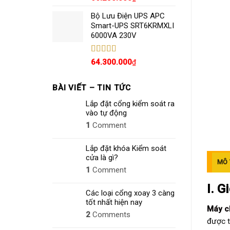
hạng
5.00
5
sao
Bộ Lưu Điện UPS APC
Smart-UPS SRT6KRMXLI
6000VA 230V
Được xếp
64.300.000
₫
hạng
4.80
5
sao
BÀI VIẾT – TIN TỨC
Lắp đặt cổng kiểm soát ra
vào tự động
1
Comment
Lắp đặt khóa Kiểm soát
cửa là gì?
MÔ 
1
Comment
I. G
Các loại cổng xoay 3 càng
tốt nhất hiện nay
Máy c
2
Comments
được t