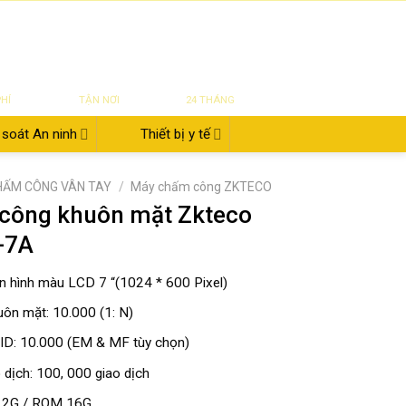
|
|
|
ĐĂNG NHẬP
Tin tức
Giới thiệu
Liên hệ
822.112.342
₫
0
UYỂN
SỬA CHỮA
BẢO HÀNH
PHÍ
TẬN NƠI
24 THÁNG
soát An ninh
Thiết bị y tế
HẤM CÔNG VÂN TAY
/
Máy chấm công ZKTECO
công khuôn mặt Zkteco
-7A
n hình màu LCD 7 “(1024 * 600 Pixel)
uôn mặt: 10.000 (1: N)
ID: 10.000 (EM & MF tùy chọn)
 dịch: 100, 000 giao dịch
 2G / ROM 16G