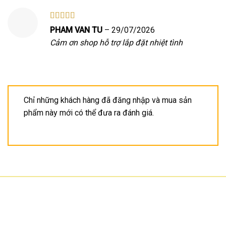
Được xếp
PHAM VAN TU
–
29/07/2026
hạng
5
5 sao
Cảm ơn shop hỗ trợ lắp đặt nhiệt tình
Chỉ những khách hàng đã đăng nhập và mua sản
phẩm này mới có thể đưa ra đánh giá.
CÔNG TY TNHH CÔNG NGHỆ HOA SƠN
GPKD: 0315101308 Sở KHĐT HCM cấp ngày 11/06/2018