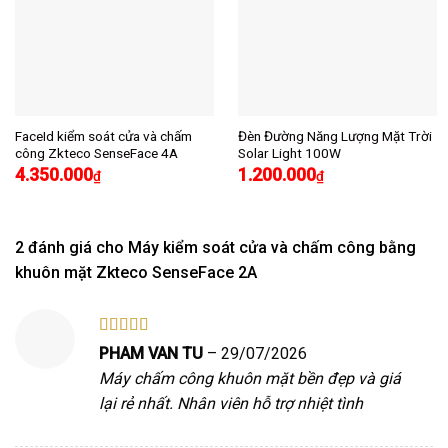
FaceId kiểm soát cửa và chấm
Đèn Đường Năng Lượng Mặt Trời
công Zkteco SenseFace 4A
Solar Light 100W
4.350.000
1.200.000
₫
₫
2 đánh giá cho
Máy kiểm soát cửa và chấm công bằng
khuôn mặt Zkteco SenseFace 2A
Được xếp
PHAM VAN TU
–
29/07/2026
hạng
5
5 sao
Máy chấm công khuôn mặt bền đẹp và giá
lại rẻ nhất. Nhân viên hỗ trợ nhiệt tình