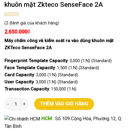
khuôn mặt Zkteco SenseFace 2A
5.00
2
trên 5
(
2
đánh giá của khách hàng)
dựa trên
đánh giá
2.650.000
₫
Máy chấm công và kiểm soát ra vào dùng khuôn mặt
ZKTeco SenseFace 2A
Fingerprint Template Capacity
: 3,000 (1:N) (Standard)
Face Template Capacity
: 1,500 (1:N) (Standard)
Card Capacity
: 3,000 (1:N) (Standard)
User Capacity
: 3,000 (1:N) (Standard)
Transaction Capacity
: 150,000 (1:N)
Máy kiểm soát cửa và chấm công bằng khuôn mặt Zkteco Sense
THÊM VÀO GIỎ HÀNG
HCM
: Số 109 Cộng Hòa, Phường 12, Q.
Tân Bình