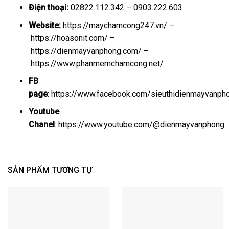
Điện thoại:
02822.112.342 – 0903.222.603
Website:
https://maychamcong247.vn/
–
https://hoasonit.com/
–
https://dienmayvanphong.com/
–
https://www.phanmemchamcong.net/
FB
page
:
https://www.facebook.com/sieuthidienmayvanph
Youtube
Chanel
:
https://www.youtube.com/@dienmayvanphong
SẢN PHẨM TƯƠNG TỰ