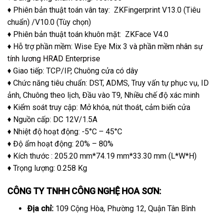
♦ Phiên bản thuật toán vân tay: ZKFingerprint V13.0 (Tiêu
chuẩn) /V10.0 (Tùy chọn)
♦ Phiên bản thuật toán khuôn mặt: ZKFace V4.0
♦ Hỗ trợ phần mềm: Wise Eye Mix 3 và
phần mềm nhân sự
tính lương HRAD Enterprise
♦ Giao tiếp: TCP/IP, Chuông cửa có dây
♦ Chức năng tiêu chuẩn: DST, ADMS, Truy vấn tự phục vụ, ID
ảnh, Chuông theo lịch, Đầu vào T9, Nhiều chế độ xác minh
♦ Kiểm soát truy cập: Mở khóa, nút thoát, cảm biến cửa
♦ Nguồn cấp: DC 12V/1.5A
♦ Nhiệt độ hoạt động: -5°C – 45°C
♦ Độ ẩm hoạt động: 20% – 80%
♦ Kích thước : 205.20 mm*74.19 mm*33.30 mm (L*W*H)
♦ Trọng lượng: 0.258 Kg
CÔNG TY TNHH CÔNG NGHỆ HOA SƠN:
Địa chỉ:
109 Cộng Hòa, Phường 12, Quận Tân Bình