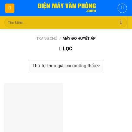
Skip
to
content
Tìm
kiếm:
TRANG CHỦ
/
MÁY ĐO HUYẾT ÁP
LỌC