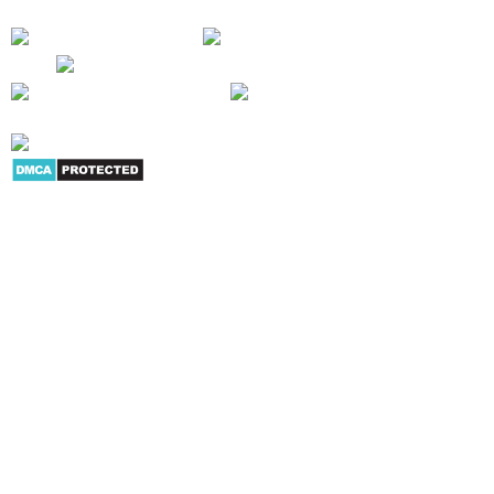
Giới thiệu
|
Danh mục sản
phẩm
|
Youtube
|
G+
|
Skype