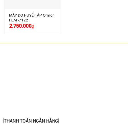
MÁY ĐO HUYẾT ÁP Omron
HEM -7122
2.750.000
₫
CÔNG TY TNHH CÔNG NGHỆ HOA SƠN
GPKD: 0315101308 Sở KHĐT HCM cấp ngày 11/06/2018
Địa chỉ: 56/3 Cầu Xây 2, KP6, P. Tân Phú, TP Thủ Đức, TP HCM
HCM: số 109 Cộng Hòa, Phường 12, Q.Tân Bình
Hà Nội: LK07-TT02 Tây Nam Linh Đàm, P. Hoàng Liệt, Q. Hoàng Mai
Bình Dương: 150 quốc lộ 1K, phường Đông Hòa, TP Dĩ An
Hotline: 02822.112.342 - 0903.222.603
Email:
anhtu@hoasonit.com
[THANH TOÁN NGÂN HÀNG]