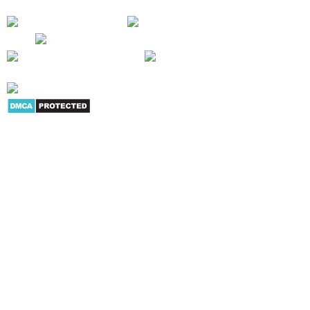
Giới thiệu
|
Danh mục sản
phẩm
|
Youtube
|
G+
|
Skype