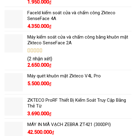
1.950.000
₫
sao
FaceId kiểm soát cửa và chấm công Zkteco
SenseFace 4A
4.350.000
₫
Máy kiểm soát cửa và chấm công bằng khuôn mặt
Zkteco SenseFace 2A
Được xếp
(2 nhận xét)
hạng
5.00
5
2.650.000
₫
sao
Máy quét khuôn mặt Zkteco V4L Pro
5.500.000
₫
ZKTECO ProRF Thiết Bị Kiểm Soát Truy Cập Bằng
Thẻ Từ
3.690.000
₫
MÁY IN MÃ VẠCH ZEBRA ZT421 (300DPI)
42.500.000
₫