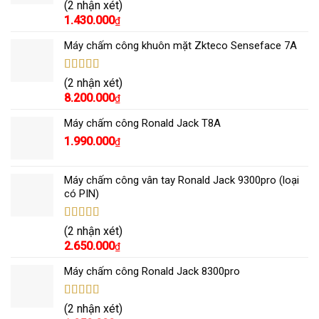
Được xếp
(2 nhận xét)
hạng
5.00
5
1.430.000
₫
sao
Máy chấm công khuôn mặt Zkteco Senseface 7A
Được xếp
(2 nhận xét)
hạng
5.00
5
8.200.000
₫
sao
Máy chấm công Ronald Jack T8A
1.990.000
₫
Máy chấm công vân tay Ronald Jack 9300pro (loại
có PIN)
Được xếp
(2 nhận xét)
hạng
5.00
5
2.650.000
₫
sao
Máy chấm công Ronald Jack 8300pro
Được xếp
(2 nhận xét)
hạng
5.00
5