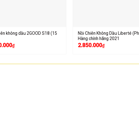
hiên không dầu 2GOOD S18 (15
Nồi Chiên Không Dầu Liberté (P
Hàng chính hãng 2021
0.000
2.850.000
₫
₫
VỀ CHÚNG TÔI
CHÍNH SÁCH BÁN HÀNG
ĐIỆN MÁY VĂN PHÒNG
Chính sách bán hàng
TNHH công nghệ Hoa
Chính sách Bảo hành
khẩu chính hãng. S
Chính sách Đổi trả hàng
ng
sát, thiết bị kiểm s
giấy... Mục tiêu của
Chính sách Giao hàng
nhiều sản phẩm dịch
Hình thức thanh toán
KHÁCH HÀNG LÀ TH