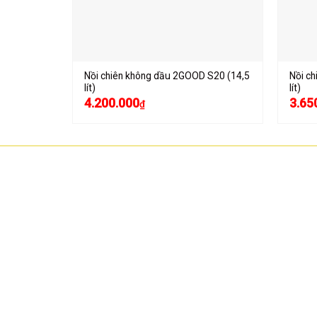
Nồi chiên không dầu 2GOOD S20 (14,5
Nồi c
lít)
lít)
4.200.000
3.65
₫
CÔNG TY TNHH CÔNG NGHỆ HOA SƠN
GPKD: 0315101308 Sở KHĐT HCM cấp ngày 11/06/2018
Địa chỉ: 56/3 Cầu Xây 2, KP6, P. Tân Phú, TP Thủ Đức, TP HCM
HCM: số 109 Cộng Hòa, Phường 12, Q.Tân Bình
Hà Nội: LK07-TT02 Tây Nam Linh Đàm, P. Hoàng Liệt, Q. Hoà
Mai
Bình Dương: 150 quốc lộ 1K, phường Đông Hòa, TP Dĩ An
Hotline: 02822.112.342 - 0903.222.603