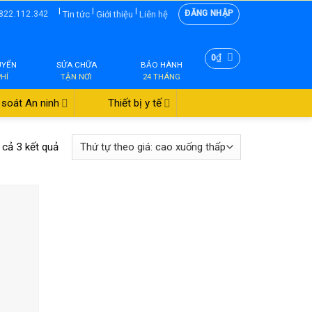
|
|
|
ĐĂNG NHẬP
Tin tức
Giới thiệu
Liên hệ
822.112.342
₫
0
UYỂN
SỬA CHỮA
BẢO HÀNH
PHÍ
TẬN NƠI
24 THÁNG
soát An ninh
Thiết bị y tế
t cả 3 kết quả