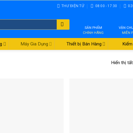
THƯ ĐIỆN TỬ
08:00 - 17:30
02
SẢN PHẨM
VẬN CH
CHÍNH HÃNG
MIỄN 
g
Máy Gia Dụng
Thiết bị Bán Hàng
Kiểm 
Hiển thị tấ