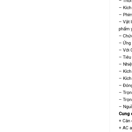
– Thời
– Kích
– Phím
– Vật 
phẩm y
– Chức 
– Ứng 
– Với 
– Tiêu
– Nhi
– Kích
– Kích
– Đón
– Trọn
– Trọn
– Nguồ
Cung 
+ Cân 
+ AC a