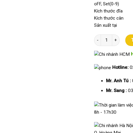
oFF, Set(0-9)
Kích thước đ
Kích thước c
Sản xuất tạ
Cân Điện Tử Thủy Sả
Hotline:
0
Mr. Anh Tú :
Mr. Sang :
03
8h - 17h30
Q. Hoàng Mai