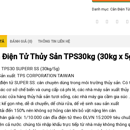
Danh mục:
Cân Điện T
TẢ
ĐÁNH GIÁ (0)
THÔNG TIN LIÊN HỆ
 Điện Tử Thủy Sản TPS30kg (30kg x 5
 TPS30 SUPERR SS (30kg/5g)
Sản xuất: TPS CORPORATION TAIWAN
điện tử SUPER SS: cân chuyên dùng trong môi trường thủy sản. Có 
các cơ sở chế biến và cung cấp cá phi lê, các nhà máy sản xuất thủ
 các cửa hàng thủy hải sản tươi sống, các nhà máy gia cầm gia súc 
t kế gọn nhẹ, dễ di chuyển, dể chùi rửa, dể vệ sinh sau sản xuất
tải đến 150% nên không sợ hỏng cân khi bỏ vật nặng lên cân.
hân giải nội: 1/10.000 cân đĩa điện tử theo ĐLVN 15:2009 tiêu ch
rên cả nước. chúng tôi nhập khẩu trực tiếp từ nhà máy không thông q