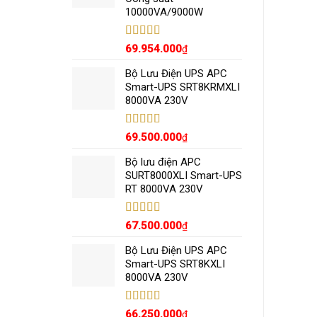
10000VA/9000W
Được xếp
69.954.000
₫
hạng
5.00
5
sao
Bộ Lưu Điện UPS APC
Smart-UPS SRT8KRMXLI
8000VA 230V
Được xếp
69.500.000
₫
hạng
5.00
5
sao
Bộ lưu điện APC
SURT8000XLI Smart-UPS
RT 8000VA 230V
Được xếp
67.500.000
₫
hạng
5.00
5
sao
Bộ Lưu Điện UPS APC
Smart-UPS SRT8KXLI
8000VA 230V
Được xếp
66.250.000
₫