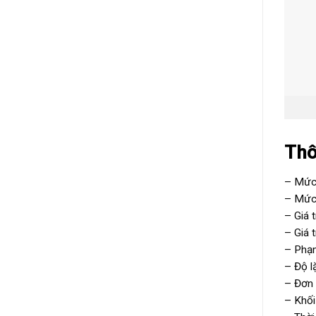
Thô
– Mức 
– Mức 
– Giá t
– Giá t
– Phạm
– Độ lặ
– Đơn v
– Khối