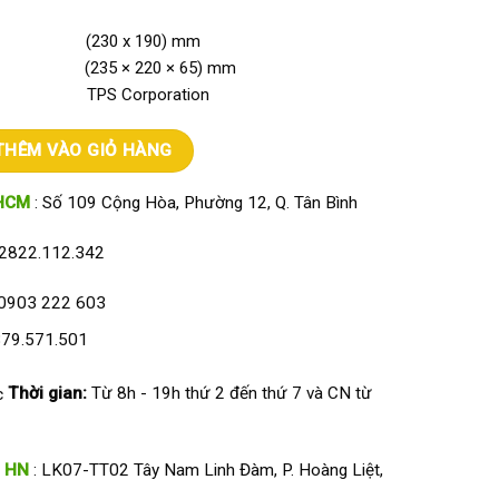
ĩa (230 x 190) mm
ân (235 × 220 × 65) mm
i TPS Corporation
n TPS30kg số lượng
THÊM VÀO GIỎ HÀNG
HCM
: Số 109 Cộng Hòa, Phường 12, Q. Tân Bình
2822.112.342
0903 222 603
79.571.501
Thời gian:
Từ 8h - 19h thứ 2 đến thứ 7 và CN từ
HN
: LK07-TT02 Tây Nam Linh Đàm, P. Hoàng Liệt,