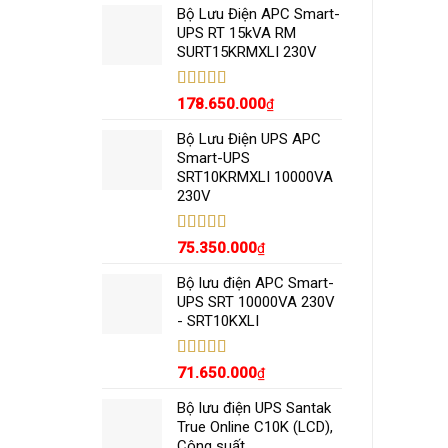
5 sao
Bộ Lưu Điện APC Smart-
UPS RT 15kVA RM
SURT15KRMXLI 230V
Được xếp
178.650.000
₫
hạng
5.00
5
sao
Bộ Lưu Điện UPS APC
Smart-UPS
SRT10KRMXLI 10000VA
230V
Được xếp
75.350.000
₫
hạng
5.00
5
sao
Bộ lưu điện APC Smart-
UPS SRT 10000VA 230V
- SRT10KXLI
Được xếp
71.650.000
₫
hạng
5.00
5
sao
Bộ lưu điện UPS Santak
True Online C10K (LCD),
Công suất