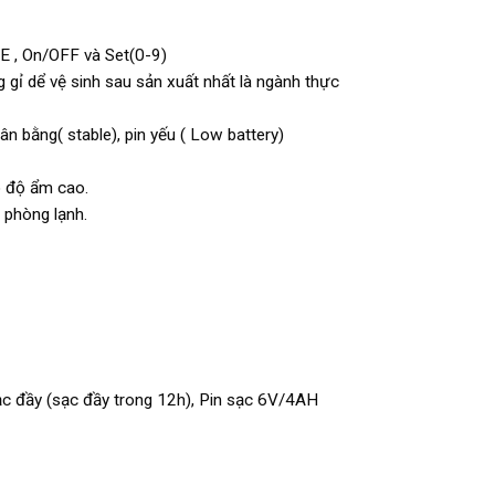
E , On/OFF và Set(0-9)
gỉ dể vệ sinh sau sản xuất nhất là ngành thực
cân bằng( stable), pin yếu ( Low battery)
ó độ ẩm cao.
 phòng lạnh.
ạc đầy (sạc đầy trong 12h), Pin sạc 6V/4AH