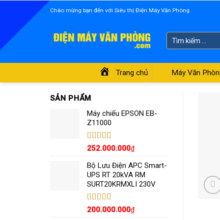
Skip
Chào mừng bạn đến với Siêu thị Điện Máy Văn Phòng
to
content
Tìm
kiếm:
Trang chủ
Máy Văn Phòn
SẢN PHẨM
Máy chiếu EPSON EB-
Z11000
Được xếp
252.000.000
₫
hạng
5.00
5
sao
Bộ Lưu Điện APC Smart-
UPS RT 20kVA RM
SURT20KRMXLI 230V
Được xếp
200.000.000
₫
hạng
4.55