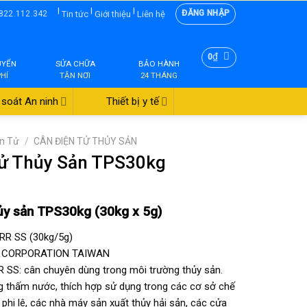
|
|
|
ĐĂNG NHẬP
Tin tức
Giới thiệu
Liên hệ
822.112.342
₫
0
UYỂN
SỬA CHỮA
BẢO HÀNH
PHÍ
TẬN NƠI
24 THÁNG
soát An ninh
Thiết bị y tế
ện Tử
/
CÂN ĐIỆN TỬ THỦY SẢN
Tử Thủy Sản TPS30kg
ủy sản TPS30kg (30kg x 5g)
R SS (30kg/5g)
PS CORPORATION TAIWAN
R SS: cân chuyên dùng trong môi trường thủy sản.
 thấm nước, thích hợp sử dụng trong các cơ sở chế
á phi lê, các nhà máy sản xuất thủy hải sản, các cửa