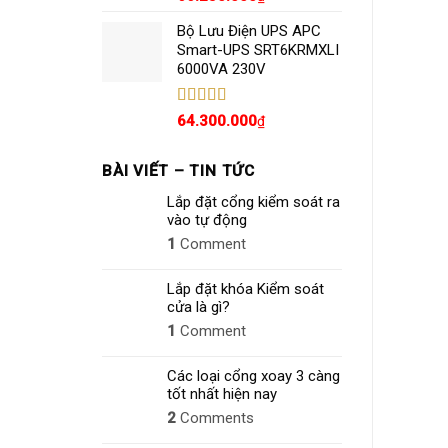
hạng
5.00
5
sao
Bộ Lưu Điện UPS APC
Smart-UPS SRT6KRMXLI
6000VA 230V
Được xếp
64.300.000
₫
hạng
4.80
5
sao
BÀI VIẾT – TIN TỨC
Lắp đặt cổng kiểm soát ra
vào tự động
1
Comment
Lắp đặt khóa Kiểm soát
cửa là gì?
1
Comment
Các loại cổng xoay 3 càng
tốt nhất hiện nay
2
Comments