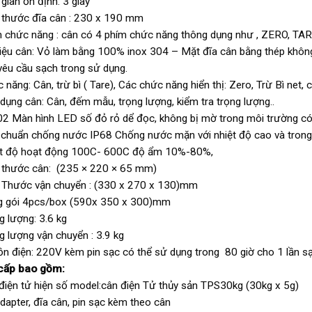
 gian ổn định: 3 giây
 thước đĩa cân : 230 x 190 mm
 chức năng : cân có 4 phím chức năng thông dụng như , ZERO, TAR
liệu cân: Vỏ làm bằng 100% inox 304 – Mặt đĩa cân bằng thép không 
êu cầu sạch trong sử dụng.
năng: Cân, trừ bì ( Tare), Các chức năng hiển thị: Zero, Trừ Bì net, 
dụng cân: Cân, đếm mẫu, trọng lượng, kiểm tra trọng lượng..
02 Màn hình LED số đỏ rỏ dể đọc, không bị mờ trong môi trường c
 chuẩn chống nước IP68 Chống nước mặn với nhiệt độ cao và trong
ệt độ hoạt động 100C- 600C độ ẩm 10%-80%,
 thước cân: (235 × 220 × 65 mm)
 Thước vận chuyển : (330 x 270 x 130)mm
g gói 4pcs/box (590x 350 x 300)mm
g lượng: 3.6 kg
g lượng vận chuyển : 3.9 kg
n điện: 220V kèm pin sạc có thể sử dụng trong 80 giờ cho 1 lần s
cấp bao gồm:
điện tử hiện số model:cân điện Tử thủy sản TPS30kg (30kg x 5g)
dapter, đĩa cân, pin sạc kèm theo cân