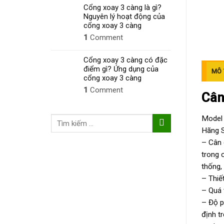
Cổng xoay 3 càng là gì?
Nguyên lý hoạt động của
cổng xoay 3 càng
1
Comment
Cổng xoay 3 càng có đặc
điểm gì? Ứng dụng của
MÔ 
cổng xoay 3 càng
1
Comment
Cân
Model
Tìm
Hãng 
kiếm:
– Cân 
trong 
thống,
– Thiế
– Quá 
– Độ p
định t