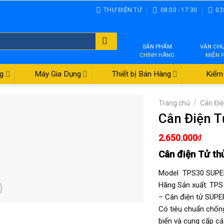
THƯ ĐIỆN TỬ
08:00 - 17:30
02
SẢN PHẨM
VẬN CH
CHÍNH HÃNG
MIỄN 
g
Máy Gia Dụng
Thiết bị Bán Hàng
Kiểm 
Trang chủ
/
Cân Đi
Cân Điện 
2.650.000
₫
Cân điện Tử th
Model TPS30 SUPER
Hãng Sản xuất: T
– Cân điện tử SUPE
Có tiêu chuẩn chống
biến và cung cấp c