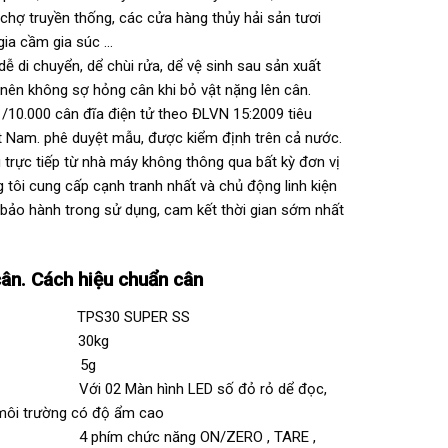
 chợ truyền thống, các cửa hàng thủy hải sản tươi
gia cầm gia súc …
dễ di chuyển, dể chùi rửa, dể vệ sinh sau sản xuất
nên không sợ hỏng cân khi bỏ vật nặng lên cân.
 1/10.000 cân đĩa điện tử theo ĐLVN 15:2009 tiêu
t Nam. phê duyệt mẫu, được kiểm định trên cả nước.
 trực tiếp từ nhà máy không thông qua bất kỳ đơn vị
 tôi cung cấp cạnh tranh nhất và chủ động linh kiện
bảo hành trong sử dụng, cam kết thời gian sớm nhất
ân. Cách hiệu chuẩn cân
S30 SUPER SS
n 30kg
(d) 5g
ới 02 Màn hình LED số đỏ rỏ dể đọc,
môi trường có độ ẩm cao
 4 phím chức năng ON/ZERO , TARE ,