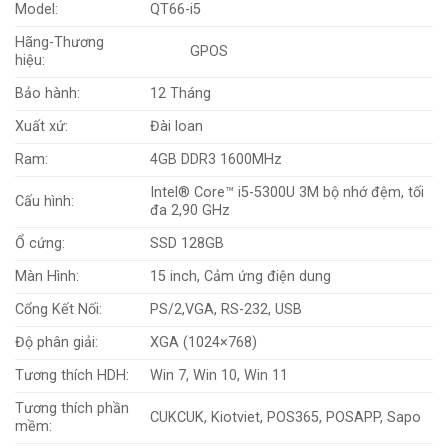
Model:
QT66-i5
Hãng-Thương
GPOS
hiệu:
Bảo hành:
12 Tháng
Xuất xứ:
Đài loan
Ram:
4GB DDR3 1600MHz
Intel® Core™ i5-5300U 3M bộ nhớ đệm, tối
Cấu hình:
đa 2,90 GHz
Ổ cứng:
SSD 128GB
Màn Hình:
15 inch, Cảm ứng điện dung
Cổng Kết Nối:
PS/2,VGA, RS-232, USB
Độ phân giải:
XGA (1024×768)
Tương thích HDH:
Win 7, Win 10, Win 11
Tương thích phần
CUKCUK, Kiotviet, POS365, POSAPP, Sapo
mềm: