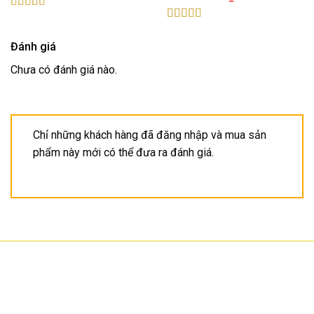
Được xếp
hạng
5.00
5
Được xếp
sao
hạng
5.00
5
Đánh giá
sao
Chưa có đánh giá nào.
Chỉ những khách hàng đã đăng nhập và mua sản
phẩm này mới có thể đưa ra đánh giá.
CÔNG TY TNHH CÔNG NGHỆ HOA SƠN
GPKD: 0315101308 Sở KHĐT HCM cấp ngày 11/06/2018
Địa chỉ: 56/3 Cầu Xây 2, KP6, P. Tân Phú, TP Thủ Đức, TP HCM