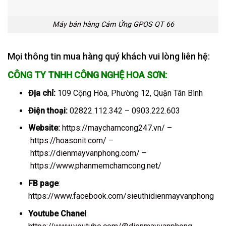
Máy bán hàng Cảm Ứng GPOS QT 66
Mọi thông tin mua hàng quý khách vui lòng liên hệ:
CÔNG TY TNHH CÔNG NGHỆ HOA SƠN:
Địa chỉ:
109 Cộng Hòa, Phường 12, Quận Tân Bình
Điện thoại:
02822.112.342 – 0903.222.603
Website:
https://maychamcong247.vn/
–
https://hoasonit.com/
–
https://dienmayvanphong.com/
–
https://www.phanmemchamcong.net/
FB page
:
https://www.facebook.com/sieuthidienmayvanphong
Youtube Chanel
: