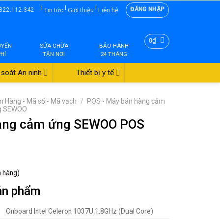
|
|
|
ĐĂNG NHẬP
Tin tức
Giới thiệu
Liên hệ
822.112.342
₫
0
UYỂN
SỬA CHỮA
BẢO HÀNH
PHÍ
TẬN NƠI
24 THÁNG
soát An ninh
Thiết bị y tế
n Hàng - Mã số - Mã vạch
/
POS - Máy bán hàng cảm
ng SEWOO
àng cảm ứng SEWOO POS
h hàng)
ản phẩm
Onboard Intel Celeron 1037U 1.8GHz (Dual Core)