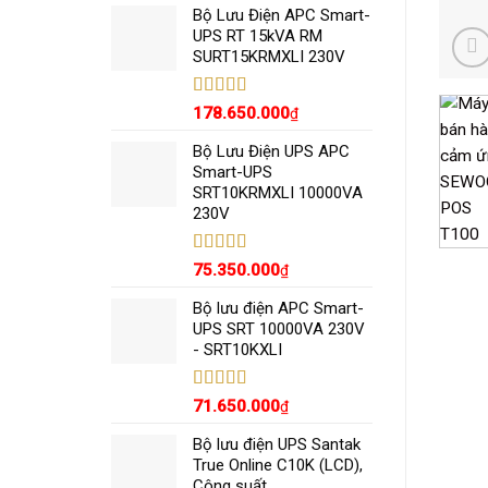
5 sao
Bộ Lưu Điện APC Smart-
UPS RT 15kVA RM
SURT15KRMXLI 230V
Được xếp
178.650.000
₫
hạng
5.00
5
sao
Bộ Lưu Điện UPS APC
Smart-UPS
SRT10KRMXLI 10000VA
230V
Được xếp
75.350.000
₫
hạng
5.00
5
sao
Bộ lưu điện APC Smart-
UPS SRT 10000VA 230V
- SRT10KXLI
Được xếp
71.650.000
₫
hạng
5.00
5
sao
Bộ lưu điện UPS Santak
True Online C10K (LCD),
Công suất