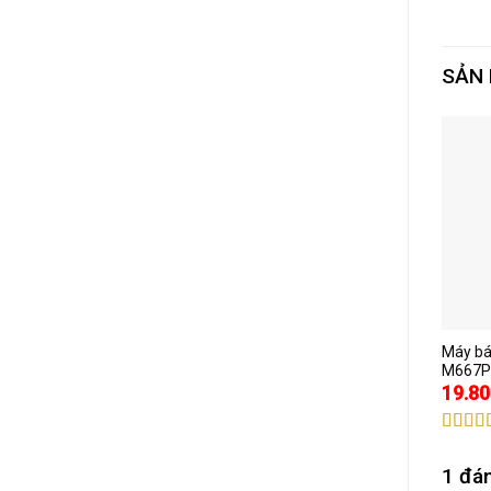
SẢN
Máy bá
M667P
19.80
Được 
hạng
5
1 đá
sao