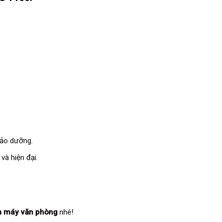
bảo dưỡng.
và hiện đại.
…
n máy văn phòng
nhé!