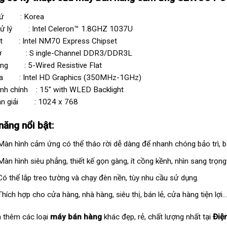
xứ : Korea
xử lý : Intel Celeron™ 1.8GHZ 1037U
et : Intel NM70 Express Chipset
ớ : S ingle-Channel DDR3/DDR3L
ng : 5-Wired Resistive Flat
a : Intel HD Graphics (350MHz-1GHz)
nh chính : 15″ with WLED Backlight
ân giải : 1024 x 768
năng nổi bật:
Màn hình cảm ứng có thể tháo rời dễ dàng để nhanh chóng bảo trì, 
Màn hình siêu phẳng, thiết kế gọn gàng, ít cồng kềnh, nhìn sang trọng 
Có thể lắp treo tường và chạy đèn nền, tùy nhu cầu sử dụng.
Thích hợp cho cửa hàng, nhà hàng, siêu thị, bán lẻ, cửa hàng tiện lợi
 thêm các loại
máy bán hàng
khác đẹp, rẻ, chất lượng nhất tại
Điệ