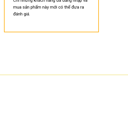
Chỉ những khách hàng đã đăng nhập và
mua sản phẩm này mới có thể đưa ra
đánh giá.
 .COM là thương hiệu trực tuyến hơn 10 năm của Công ty
 Sơn, chuyên phân phối hàng điện tử máy văn phòng nhập
ản phẩm nổi bật là các dòng máy chấm công, camera quan
oát An ninh, khóa cửa vân tay, máy chiếu, máy in, máy hủy
 chúng tôi là cung cấp cho người tiêu dùng và doanh nghiệp