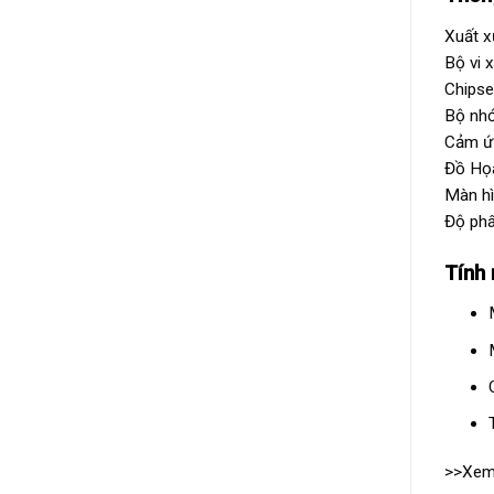
Xuất 
Bộ vi 
Chips
Bộ nh
Cảm ứ
Đồ Họ
Màn hì
Độ ph
Tính 
>>Xem