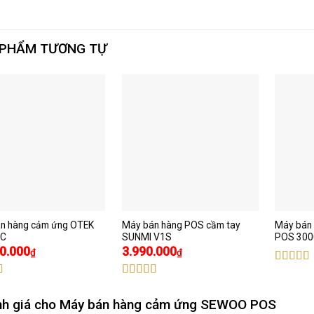
 PHẨM TƯƠNG TỰ
n hàng cảm ứng OTEK
Máy bán hàng POS cầm tay
Máy bán
C
SUNMI V1S
POS 300
0.000
3.990.000
₫
₫
Được xế
hạng
5.
xếp
Được xếp
sao
.00
5
hạng
5.00
5
nh giá cho
Máy bán hàng cảm ứng SEWOO POS
sao