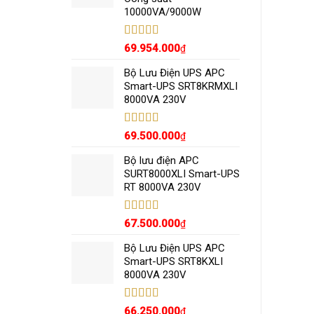
10000VA/9000W
Được xếp
69.954.000
₫
hạng
5.00
5
sao
Bộ Lưu Điện UPS APC
Smart-UPS SRT8KRMXLI
8000VA 230V
Được xếp
69.500.000
₫
hạng
5.00
5
sao
Bộ lưu điện APC
SURT8000XLI Smart-UPS
RT 8000VA 230V
Được xếp
67.500.000
₫
hạng
5.00
5
sao
Bộ Lưu Điện UPS APC
Smart-UPS SRT8KXLI
8000VA 230V
Được xếp
66.250.000
₫