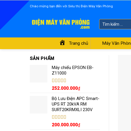
Skip
Chào mừng bạn đến với Siêu thị Điện Máy Văn Phòng
to
content
Tìm
kiếm:
Trang chủ
Máy Văn Phòn
SẢN PHẨM
Máy chiếu EPSON EB-
Z11000
Được xếp
252.000.000
₫
hạng
5.00
5
sao
Bộ Lưu Điện APC Smart-
UPS RT 20kVA RM
SURT20KRMXLI 230V
Được xếp
200.000.000
₫
hạng
4.55