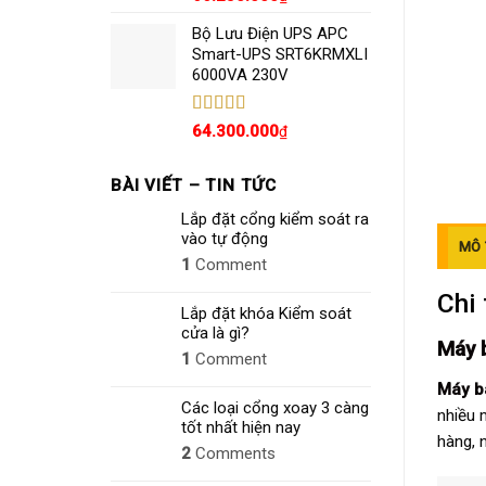
hạng
5.00
5
sao
Bộ Lưu Điện UPS APC
Smart-UPS SRT6KRMXLI
6000VA 230V
Được xếp
64.300.000
₫
hạng
4.80
5
sao
BÀI VIẾT – TIN TỨC
Lắp đặt cổng kiểm soát ra
vào tự động
MÔ 
1
Comment
Chi 
Lắp đặt khóa Kiểm soát
cửa là gì?
Máy 
1
Comment
Máy b
Các loại cổng xoay 3 càng
nhiều 
tốt nhất hiện nay
hàng, n
2
Comments