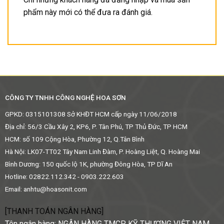
phẩm này mới có thể đưa ra đánh giá.
CÔNG TY TNHH CÔNG NGHỆ HOA SƠN
GPKD: 0315101308 Sở KHĐT HCM cấp ngày 11/06/2018
Địa chỉ: 56/3 Cầu Xây 2, KP6, P. Tân Phú, TP Thủ Đức, TP HCM
HCM: số 109 Cộng Hòa, Phường 12, Q.Tân Bình
Hà Nội: LK07-TT02 Tây Nam Linh Đàm, P. Hoàng Liệt, Q. Hoàng Mai
Bình Dương: 150 quốc lộ 1K, phường Đông Hòa, TP Dĩ An
Hotline: 02822.112.342 - 0903.222.603
Email:
anhtu@hoasonit.com
[THANH TOÁN NGÂN HÀNG]
Tên ngân hàng: NGÂN HÀNG TMCP KỸ THƯƠNG VIỆT NAM