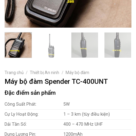
Trang chủ
/
Thiết bị An ninh
/
Máy bộ đàm
Máy bộ đàm Spender TC-400UNT
Đặc điểm sản phẩm
Công Suất Phát:
5W
Cự Ly Hoạt Động:
1 – 3 km (tùy điều kiện)
Dải Tần Số:
400 – 470 MHz UHF
Dung Lượng Pin:
1200mAh