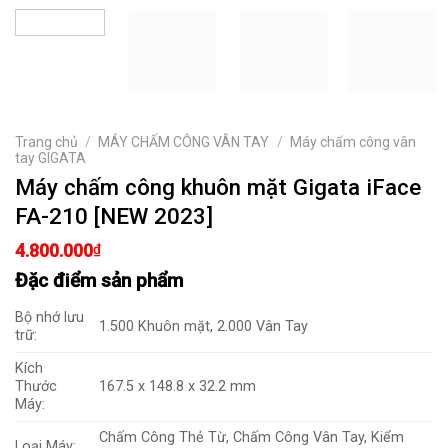
Trang chủ
/
MÁY CHẤM CÔNG VÂN TAY
/
Máy chấm công vân
tay GIGATA
Máy chấm công khuôn mặt Gigata iFace
FA-210 [NEW 2023]
4.800.000
₫
Đặc điểm sản phẩm
Bộ nhớ lưu
1.500 Khuôn mặt, 2.000 Vân Tay
trữ:
Kích
Thước
167.5 x 148.8 x 32.2 mm
Máy:
Chấm Công Thẻ Từ, Chấm Công Vân Tay, Kiểm
Loại Máy: