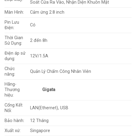
Soát Cửa Ra Vào, Nhận Diện Khuôn Mặt
Màn Hình:
Cảm ứng 2.8 inch
Pin Lưu
Có
Điện:
Thời Gian
2 đến 8h
Sử Dụng:
Điện áp sử
12V/1.5A
dụng:
Chức
Quản Lý Chấm Công Nhân Viên
năng:
Hãng-
Thương
Gigata
hiệu:
Cổng Kết
LAN(Ethernet), USB
Nối:
Bảo hành:
12 Tháng
Xuất xứ:
Singapore