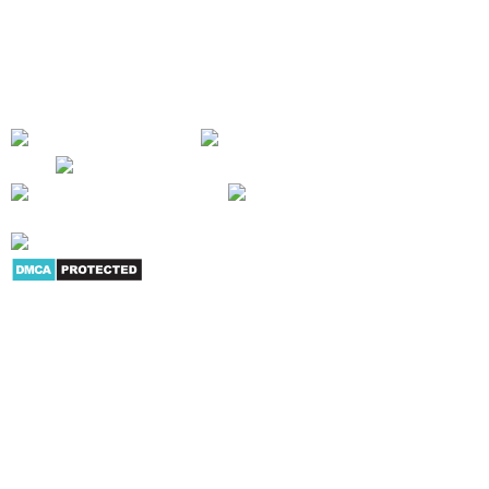
tay, máy chiếu, máy in, máy hủy giấy... Mục tiêu của chúng tôi là cung cấp
cho người tiêu dùng và doanh nghiệp nhiều sản phẩm dịch vụ có giá trị
trong hoạt động công việc - SỰ HÀI LÒNG CỦA KHÁCH HÀNG LÀ THÀNH
CÔNG CỦA CHÚNG TÔI !
Giới thiệu
|
Danh mục sản
phẩm
|
Youtube
|
G+
|
Skype