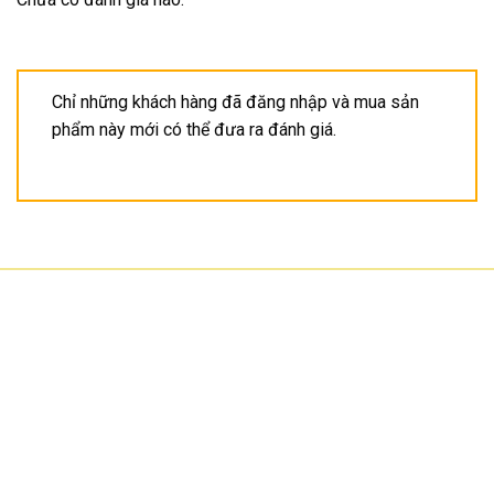
Chỉ những khách hàng đã đăng nhập và mua sản
phẩm này mới có thể đưa ra đánh giá.
CÔNG TY TNHH CÔNG NGHỆ HOA SƠN
GPKD: 0315101308 Sở KHĐT HCM cấp ngày 11/06/2018
Địa chỉ: 56/3 Cầu Xây 2, KP6, P. Tân Phú, TP Thủ Đức, TP HCM
HCM: số 109 Cộng Hòa, Phường 12, Q.Tân Bình
Hà Nội: LK07-TT02 Tây Nam Linh Đàm, P. Hoàng Liệt, Q. Hoàng Mai
Bình Dương: 150 quốc lộ 1K, phường Đông Hòa, TP Dĩ An
Hotline: 02822.112.342 - 0903.222.603