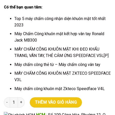
Có thể bạn quan tâm:
Top 5 máy chấm công nhận diện khuôn mặt tốt nhất
2023
Máy Chấm Công khuôn mặt kết hợp vân tay Ronald
Jack MB300
MÁY CHẤM CÔNG KHUÔN MẶT KHI ĐEO KHẨU
TRANG, VÂN TAY, THẺ CẢM ỨNG SPEEDFACE V5L[P]
Máy chấm công thẻ từ
–
Máy chấm công vân tay
MÁY CHẤM CÔNG KHUÔN MẶT ZKTECO SPEEDFACE
V3L
Máy chấm công khuôn mặt Zkteco Speedface V4L
Máy chấm công khuôn mặt Gigata iFace FA-210 [NEW 2023] số l
THÊM VÀO GIỎ HÀNG
HCM
: Số 109 Cộng Hòa, Phường 12, Q.