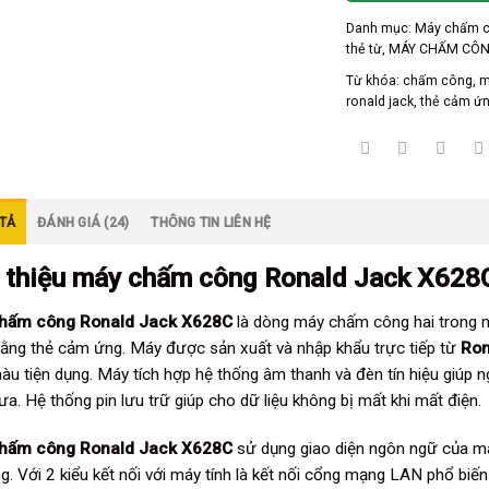
Danh mục:
Máy chấm c
thẻ từ
,
MÁY CHẤM CÔN
Từ khóa:
chấm công
,
m
ronald jack
,
thẻ cảm ứ
TẢ
ĐÁNH GIÁ (24)
THÔNG TIN LIÊN HỆ
 thiệu
máy chấm công Ronald Jack X628
hấm công Ronald Jack X628C
là dòng máy chấm công hai trong 
ằng thẻ cảm ứng. Máy được sản xuất và nhập khẩu trực tiếp từ
Ron
u tiện dụng. Máy tích hợp hệ thống âm thanh và đèn tín hiệu giúp 
ưa. Hệ thống pin lưu trữ giúp cho dữ liệu không bị mất khi mất điện.
hấm công Ronald Jack X628C
sử dụng giao diện ngôn ngữ của má
g. Với 2 kiểu kết nối với máy tính là kết nối cổng mạng LAN phổ biến