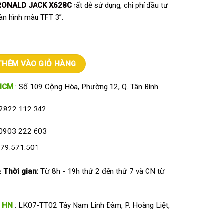
RONALD JACK X628C
rất dễ sử dụng, chi phí đầu tư
màn hình màu TFT 3”.
ld Jack X628C số lượng
THÊM VÀO GIỎ HÀNG
HCM
: Số 109 Cộng Hòa, Phường 12, Q. Tân Bình
2822.112.342
0903 222 603
79.571.501
Thời gian:
Từ 8h - 19h thứ 2 đến thứ 7 và CN từ
HN
: LK07-TT02 Tây Nam Linh Đàm, P. Hoàng Liệt,