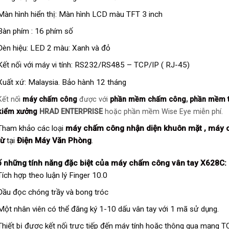
Màn hình hiển thị: Màn hình LCD màu TFT 3 inch
Bàn phím : 16 phím số
Đèn hiệu: LED 2 màu: Xanh và đỏ
Kết nối với máy vi tính: RS232/RS485 – TCP/IP ( RJ-45)
Xuất xứ: Malaysia. Bảo hành 12 tháng
Kết nối
máy chấm công
được với
phần mềm chấm công
,
phần mềm t
kiểm xưởng
HRAD ENTERPRISE
hoặc phần mềm Wise Eye miễn phí.
Tham khảo các loại
máy chấm công nhận diện khuôn mặt
,
máy 
từ
tại
Điện Máy Văn Phòng
.
 những tính năng đặc biệt của
máy chấm công vân tay X628C
:
Tích hợp theo luận lý Finger 10.0
Đầu đọc chóng trầy và bong tróc
Một nhân viên có thể đăng ký 1-10 dấu vân tay với 1 mã sử dụng.
Thiết bị được kết nối trực tiếp đến máy tính hoặc thông qua mạng T