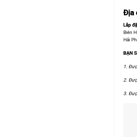
Địa 
Lắp đ
Biên H
Hải Ph
BẠN S
1. Đư
2. Đượ
3. Đượ