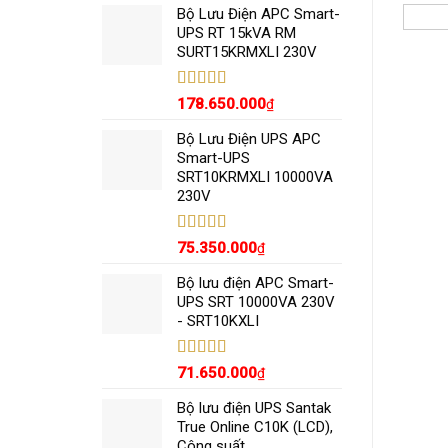
5 sao
Bộ Lưu Điện APC Smart-
UPS RT 15kVA RM
SURT15KRMXLI 230V
Được xếp
178.650.000
₫
hạng
5.00
5
sao
Bộ Lưu Điện UPS APC
Smart-UPS
SRT10KRMXLI 10000VA
230V
Được xếp
75.350.000
₫
hạng
5.00
5
sao
Bộ lưu điện APC Smart-
UPS SRT 10000VA 230V
- SRT10KXLI
Được xếp
71.650.000
₫
hạng
5.00
5
sao
Bộ lưu điện UPS Santak
True Online C10K (LCD),
Công suất