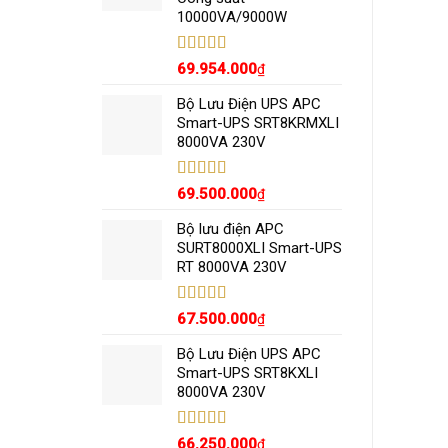
10000VA/9000W
Được xếp
69.954.000
₫
hạng
5.00
5
sao
Bộ Lưu Điện UPS APC
Smart-UPS SRT8KRMXLI
8000VA 230V
Được xếp
69.500.000
₫
hạng
5.00
5
sao
Bộ lưu điện APC
SURT8000XLI Smart-UPS
RT 8000VA 230V
Được xếp
67.500.000
₫
hạng
5.00
5
sao
Bộ Lưu Điện UPS APC
Smart-UPS SRT8KXLI
8000VA 230V
Được xếp
66.250.000
₫