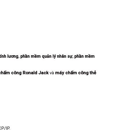
ính lương
,
phần mềm quản lý nhân sự
,
phần mềm
chấm công Ronald Jack
và
máy chấm công thẻ
CP/IP.