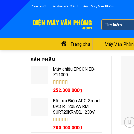
Skip
Chào mừng bạn đến với Siêu thị Điện Máy Văn Phòng
to
content
Tìm
kiếm:
Trang chủ
Máy Văn Phòn
SẢN PHẨM
Máy chiếu EPSON EB-
Z11000
Được xếp
252.000.000
₫
hạng
5.00
5
sao
Bộ Lưu Điện APC Smart-
UPS RT 20kVA RM
SURT20KRMXLI 230V
Được xếp
200.000.000
₫
hạng
4.55