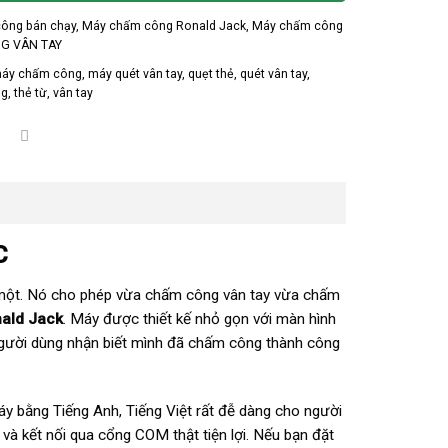
ông bán chạy
,
Máy chấm công Ronald Jack
,
Máy chấm công
G VÂN TAY
áy chấm công
,
máy quét vân tay
,
quẹt thẻ
,
quét vân tay
,
ng
,
thẻ từ
,
vân tay
C
một. Nó cho phép vừa chấm công vân tay vừa chấm
ald Jack
. Máy được thiết kế nhỏ gọn với màn hình
người dùng nhận biết mình đã chấm công thành công
y bằng Tiếng Anh, Tiếng Việt rất đễ dàng cho người
 và kết nối qua cổng COM thật tiện lợi. Nếu bạn đặt