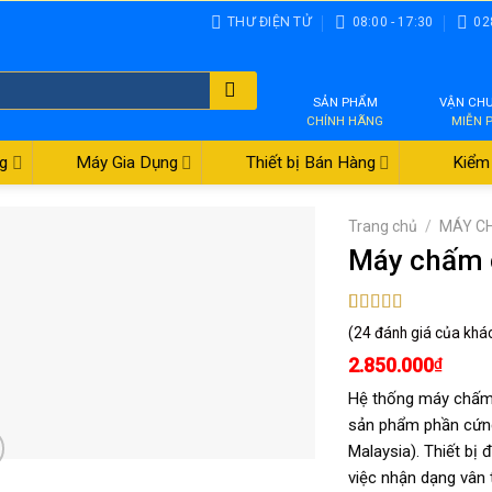
THƯ ĐIỆN TỬ
08:00 - 17:30
02
SẢN PHẨM
VẬN CH
CHÍNH HÃNG
MIỄN 
g
Máy Gia Dụng
Thiết bị Bán Hàng
Kiểm 
Trang chủ
/
MÁY C
Máy chấm 
4.88
24
trên 5
(
24
đánh giá của khá
dựa trên
đánh giá
2.850.000
₫
Hệ thống máy chấm
sản phẩm phần cứng
Malaysia). Thiết bị 
việc nhận dạng vân 