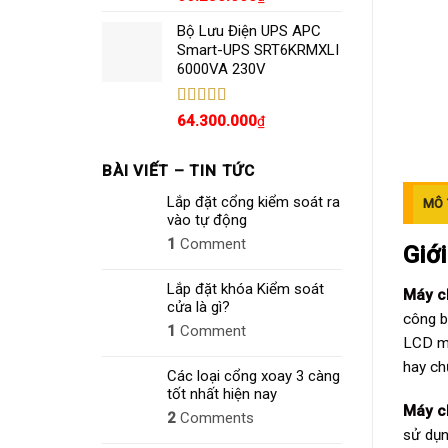
hạng
5.00
5
sao
Bộ Lưu Điện UPS APC
Smart-UPS SRT6KRMXLI
6000VA 230V
Được xếp
64.300.000
₫
hạng
4.80
5
sao
BÀI VIẾT – TIN TỨC
Lắp đặt cổng kiểm soát ra
MÔ 
vào tự động
1
Comment
Giới
Lắp đặt khóa Kiểm soát
Máy c
cửa là gì?
công b
1
Comment
LCD mà
hay ch
Các loại cổng xoay 3 càng
tốt nhất hiện nay
Máy c
2
Comments
sử dụn