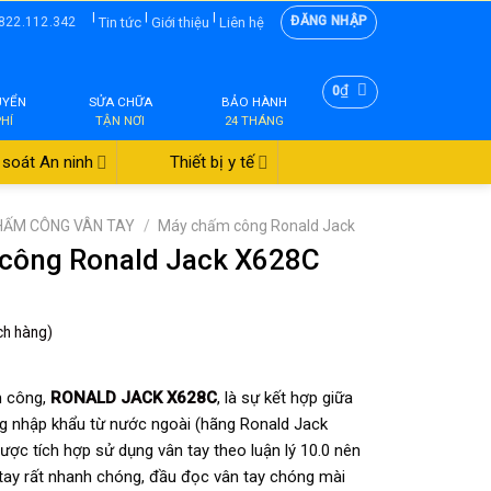
|
|
|
ĐĂNG NHẬP
Tin tức
Giới thiệu
Liên hệ
822.112.342
₫
0
UYỂN
SỬA CHỮA
BẢO HÀNH
PHÍ
TẬN NƠI
24 THÁNG
soát An ninh
Thiết bị y tế
HẤM CÔNG VÂN TAY
/
Máy chấm công Ronald Jack
công Ronald Jack X628C
ch hàng)
 công,
RONALD JACK X628C
, là sự kết hợp giữa
 nhập khẩu từ nước ngoài (hãng Ronald Jack
được tích hợp sử dụng vân tay theo luận lý 10.0 nên
tay rất nhanh chóng, đầu đọc vân tay chóng mài