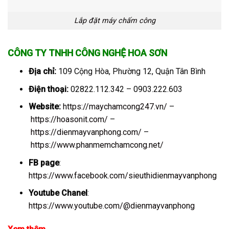
Lắp đặt máy chấm công
CÔNG TY TNHH CÔNG NGHỆ HOA SƠN
Địa chỉ:
109 Cộng Hòa, Phường 12, Quận Tân Bình
Điện thoại:
02822.112.342 – 0903.222.603
Website:
https://maychamcong247.vn/
–
https://hoasonit.com/
–
https://dienmayvanphong.com/
–
https://www.phanmemchamcong.net/
FB page
:
https://www.facebook.com/sieuthidienmayvanphong
Youtube Chanel
:
https://www.youtube.com/@dienmayvanphong