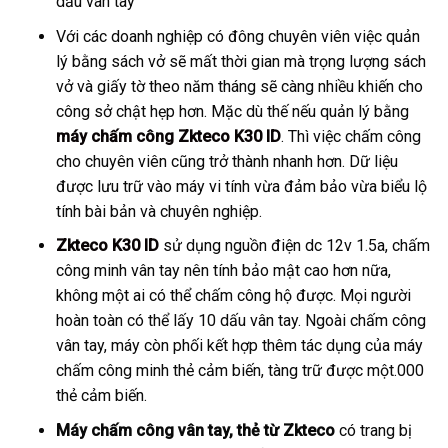
dấu vân tay
Với các doanh nghiệp có đông chuyên viên việc quản
lý bằng sách vở sẽ mất thời gian mà trọng lượng sách
vở và giấy tờ theo năm tháng sẽ càng nhiều khiến cho
công sở chật hẹp hơn. Mặc dù thế nếu quản lý bằng
máy chấm công
Zkteco K30 ID
. Thì việc chấm công
cho chuyên viên cũng trở thành nhanh hơn. Dữ liệu
được lưu trữ vào máy vi tính vừa đảm bảo vừa biểu lộ
tính bài bản và chuyên nghiệp.
Zkteco K30 ID
sử dụng nguồn điện dc 12v 1.5a, chấm
công minh vân tay nên tính bảo mật cao hơn nữa,
không một ai có thể chấm công hộ được. Mọi người
hoàn toàn có thể lấy 10 dấu vân tay. Ngoài chấm công
vân tay, máy còn phối kết hợp thêm tác dụng của máy
chấm công minh thẻ cảm biến, tàng trữ được một.000
thẻ cảm biến.
Máy chấm công vân tay, thẻ từ Zkteco
có trang bị