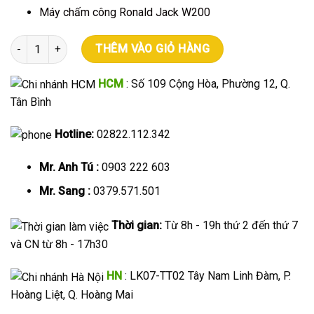
Máy chấm công Ronald Jack W200
Máy chấm công ZKteco K30 ID số lượng
THÊM VÀO GIỎ HÀNG
HCM
: Số 109 Cộng Hòa, Phường 12, Q.
Tân Bình
Hotline:
02822.112.342
Mr. Anh Tú :
0903 222 603
Mr. Sang :
0379.571.501
Thời gian:
Từ 8h - 19h thứ 2 đến thứ 7
và CN từ 8h - 17h30
HN
: LK07-TT02 Tây Nam Linh Đàm, P.
Hoàng Liệt, Q. Hoàng Mai