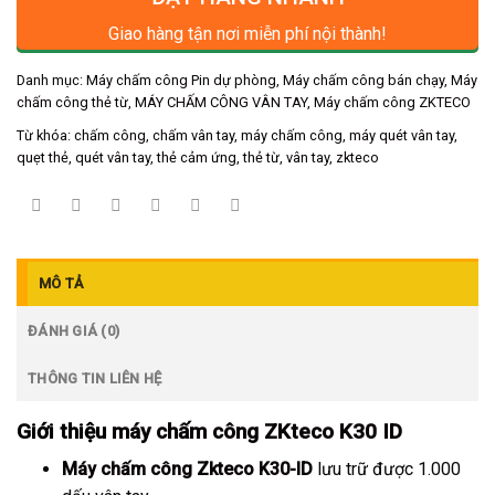
Giao hàng tận nơi miễn phí nội thành!
Danh mục:
Máy chấm công Pin dự phòng
,
Máy chấm công bán chạy
,
Máy
chấm công thẻ từ
,
MÁY CHẤM CÔNG VÂN TAY
,
Máy chấm công ZKTECO
Từ khóa:
chấm công
,
chấm vân tay
,
máy chấm công
,
máy quét vân tay
,
quẹt thẻ
,
quét vân tay
,
thẻ cảm ứng
,
thẻ từ
,
vân tay
,
zkteco
MÔ TẢ
ĐÁNH GIÁ (0)
THÔNG TIN LIÊN HỆ
Giới thiệu
máy chấm công ZKteco K30 ID
Máy chấm công Zkteco K30-ID
lưu trữ được 1.000