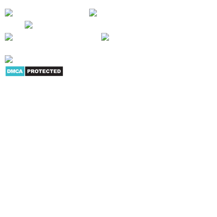
Giới thiệu
|
Danh mục sản
phẩm
|
Youtube
|
G+
|
Skype