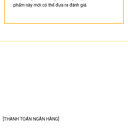
phẩm này mới có thể đưa ra đánh giá.
CÔNG TY TNHH CÔNG NGHỆ HOA SƠN
GPKD: 0315101308 Sở KHĐT HCM cấp ngày 11/06/2018
Địa chỉ: 56/3 Cầu Xây 2, KP6, P. Tân Phú, TP Thủ Đức, TP HCM
HCM: số 109 Cộng Hòa, Phường 12, Q.Tân Bình
Hà Nội: LK07-TT02 Tây Nam Linh Đàm, P. Hoàng Liệt, Q. Hoàng Mai
Bình Dương: 150 quốc lộ 1K, phường Đông Hòa, TP Dĩ An
Hotline: 02822.112.342 - 0903.222.603
Email:
anhtu@hoasonit.com
[THANH TOÁN NGÂN HÀNG]
Tên ngân hàng: NGÂN HÀNG TMCP KỸ THƯƠNG VIỆT NAM