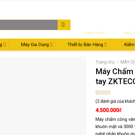
THƯ ĐIỆN TỬ
08:00 - 17:30
02
SẢN PHẨM
VẬN CH
CHÍNH HÃNG
MIỄN 
g
Máy Gia Dụng
Thiết bị Bán Hàng
Kiểm 
Trang chủ
/
MÁY C
Máy Chấm 
tay ZKTEC
5.00
2
trên 5
(
2
đánh giá của khác
dựa trên
đánh giá
4.500.000
₫
Máy chấm công vân
khuôn mặt và 3000 
nghệ nhận khuôn mặ