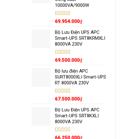
10000VA/9000W
Được xếp
69.954.000
₫
hạng
5.00
5
sao
Bộ Lưu Điện UPS APC
Smart-UPS SRT8KRMXLI
8000VA 230V
Được xếp
69.500.000
₫
hạng
5.00
5
sao
Bộ lưu điện APC
SURT8000XLI Smart-UPS
RT 8000VA 230V
Được xếp
67.500.000
₫
hạng
5.00
5
sao
Bộ Lưu Điện UPS APC
Smart-UPS SRT8KXLI
8000VA 230V
Được xếp
66.250.000
₫