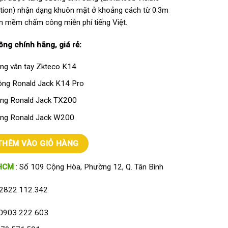
nition) nhận dạng khuôn mặt ở khoảng cách từ 0.3m
n mềm chấm công miễn phí tiếng Việt.
ông
chính hãng, giá rẻ:
g vân tay Zkteco K14
ng Ronald Jack K14 Pro
ng Ronald Jack TX200
ng Ronald Jack W200
n mặt kết hợp vân tay ZKTECO MB40 số lượng
THÊM VÀO GIỎ HÀNG
HCM
: Số 109 Cộng Hòa, Phường 12, Q. Tân Bình
2822.112.342
0903 222 603