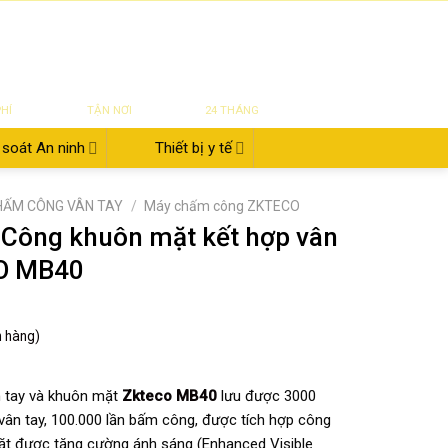
|
|
|
ĐĂNG NHẬP
Tin tức
Giới thiệu
Liên hệ
822.112.342
₫
0
UYỂN
SỬA CHỮA
BẢO HÀNH
PHÍ
TẬN NƠI
24 THÁNG
soát An ninh
Thiết bị y tế
HẤM CÔNG VÂN TAY
/
Máy chấm công ZKTECO
Công khuôn mặt kết hợp vân
O MB40
h hàng)
 tay và khuôn mặt
Zkteco MB40
lưu được 3000
vân tay, 100.000 lần bấm công, được tích hợp công
t được tăng cường ánh sáng (Enhanced Visible