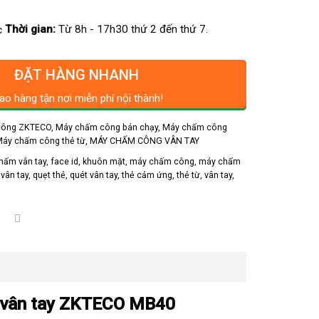
Thời gian:
Từ 8h - 17h30 thứ 2 đến thứ 7.
ĐẶT HÀNG NHANH
ao hàng tận nơi miễn phí nội thành!
công ZKTECO
,
Máy chấm công bán chạy
,
Máy chấm công
áy chấm công thẻ từ
,
MÁY CHẤM CÔNG VÂN TAY
hấm vân tay
,
face id
,
khuôn mặt
,
máy chấm công
,
máy chấm
vân tay
,
quẹt thẻ
,
quét vân tay
,
thẻ cảm ứng
,
thẻ từ
,
vân tay
,
 vân tay
ZKTECO MB40