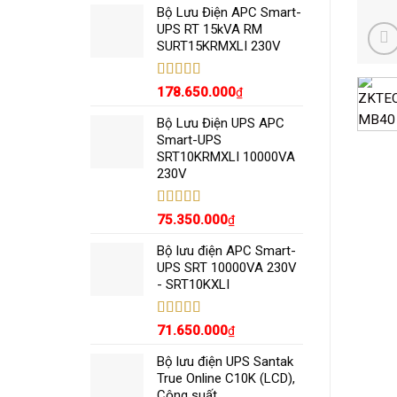
5 sao
Bộ Lưu Điện APC Smart-
UPS RT 15kVA RM
SURT15KRMXLI 230V
Được xếp
178.650.000
₫
hạng
5.00
5
sao
Bộ Lưu Điện UPS APC
Smart-UPS
SRT10KRMXLI 10000VA
230V
Được xếp
75.350.000
₫
hạng
5.00
5
sao
Bộ lưu điện APC Smart-
UPS SRT 10000VA 230V
- SRT10KXLI
Được xếp
71.650.000
₫
hạng
5.00
5
sao
Bộ lưu điện UPS Santak
True Online C10K (LCD),
Công suất