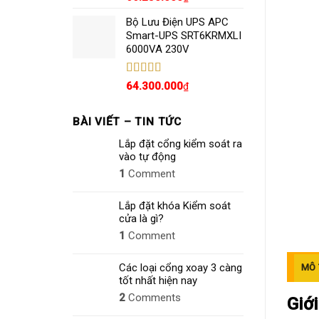
hạng
5.00
5
sao
Bộ Lưu Điện UPS APC
Smart-UPS SRT6KRMXLI
6000VA 230V
Được xếp
64.300.000
₫
hạng
4.80
5
sao
BÀI VIẾT – TIN TỨC
Lắp đặt cổng kiểm soát ra
vào tự động
1
Comment
Lắp đặt khóa Kiểm soát
cửa là gì?
1
Comment
Các loại cổng xoay 3 càng
MÔ 
tốt nhất hiện nay
2
Comments
Giớ