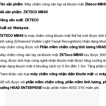
Tên sản phẩm:
Máy chấm công vân tay và khuôn mặt
Zkteco MB4
Mã sản phẩm:
ZKTECO MB40
Hãng sản xuất:
ZKTECO
Xuất xứ: Malaysia
ZKTECO MB40
là máy chấm công khuôn mặt thế hệ mới được tích
ánh sáng (Enhanced Visible Light Facial Recognition) nhận dạng kh
máy chấm công được với
Phần mềm chấm công tính lương HRAD
Máy chấm công vân tay và khuôn mặt
ZKTeco MB40
lưu được 3000
công, được tích hợp công nghệ nhận khuôn mặt được tăng cường ánh
nhận dạng khuôn mặt ở khoảng cách từ 0.3m đến 1.5m. Tặng phần m
Tham khảo các loại
máy chấm công nhận diện khuôn mặt
và
máy
Kết nối được với
phần mềm chấm công
,
phần mềm tính lương
,
p
xưởng
HRAD ENTERPRISE
hoặc phần mềm WISE EYE miễn phí..