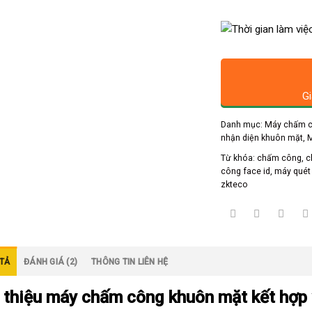
Gi
Danh mục:
Máy chấm 
nhận diện khuôn mặt
,
M
Từ khóa:
chấm công
,
c
công face id
,
máy quét 
zkteco
TẢ
ĐÁNH GIÁ (2)
THÔNG TIN LIÊN HỆ
i thiệu máy chấm công khuôn mặt kết hợp