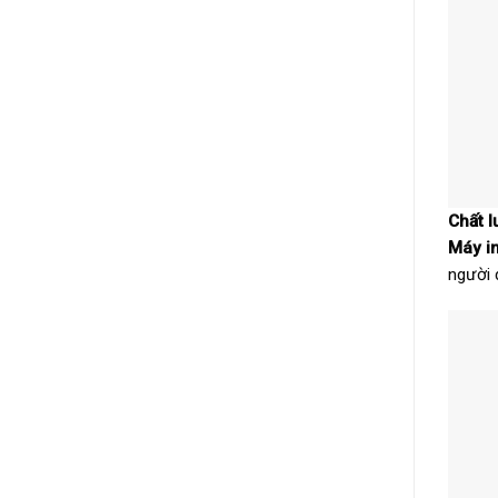
Chất l
Máy in
người 