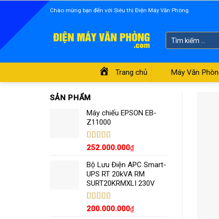
Skip
Chào mừng bạn đến với Siêu thị Điện Máy Văn Phòng
to
content
Tìm
kiếm:
Trang chủ
Máy Văn Phòn
SẢN PHẨM
Máy chiếu EPSON EB-
Z11000
Được xếp
252.000.000
₫
hạng
5.00
5
sao
Bộ Lưu Điện APC Smart-
UPS RT 20kVA RM
SURT20KRMXLI 230V
Được xếp
200.000.000
₫
hạng
4.55