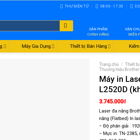
THƯ ĐIỆN TỬ
08:00 - 17:30
02
SẢN PHẨM
VẬN CH
CHÍNH HÃNG
MIỄN 
g
Máy Gia Dụng
Thiết bị Bán Hàng
Kiểm 
Trang chủ
/
Thiết b
Thương hiệu Brother
Máy in Las
L2520D (kh
3.745.000
₫
Laser đa năng Broth
năng (Flatbed) In l
– Độ phân giải : 19
– Mực in: TN-2385, 