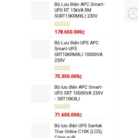
5 sao
Bộ Lưu Điện APC Smart-
UPS RT 15kVA RM
SURT15KRMXLI 230V
Được xếp
178.650.000
₫
hạng
5.00
5
sao
Bộ Lưu Điện UPS APC
Smart-UPS
SRT10KRMXLI 10000VA
230V
Được xếp
75.350.000
₫
hạng
5.00
5
sao
Bộ lưu điện APC Smart-
UPS SRT 10000VA 230V
- SRT10KXLI
Được xếp
71.650.000
₫
hạng
5.00
5
sao
Bộ lưu điện UPS Santak
True Online C10K (LCD),
Công suất