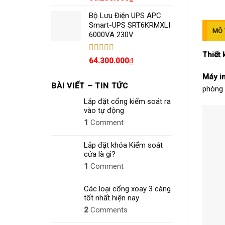
hạng
5.00
5
sao
Bộ Lưu Điện UPS APC
Smart-UPS SRT6KRMXLI
MÔ 
6000VA 230V
Thiết 
Được xếp
64.300.000
₫
hạng
4.80
5
sao
Máy i
BÀI VIẾT – TIN TỨC
phòng
Lắp đặt cổng kiểm soát ra
vào tự động
1
Comment
Lắp đặt khóa Kiểm soát
cửa là gì?
1
Comment
Các loại cổng xoay 3 càng
tốt nhất hiện nay
2
Comments