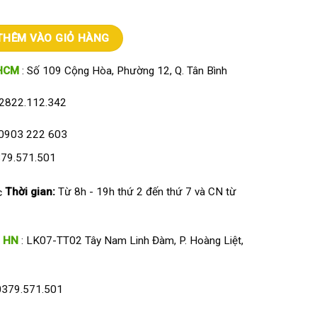
g Brother DCP-L2520D (không fax) số lượng
THÊM VÀO GIỎ HÀNG
HCM
: Số 109 Cộng Hòa, Phường 12, Q. Tân Bình
2822.112.342
0903 222 603
79.571.501
Thời gian:
Từ 8h - 19h thứ 2 đến thứ 7 và CN từ
HN
: LK07-TT02 Tây Nam Linh Đàm, P. Hoàng Liệt,
0379.571.501