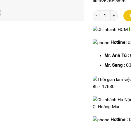
409x267x398mm
Máy in Laser đa năn
Hotline:
0
Mr. Anh Tú :
Mr. Sang :
03
8h - 17h30
Q. Hoàng Mai
Hotline :