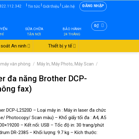
|
|
|
ĐĂNG NHẬP
Tin tức
Giới thiệu
Liên hệ
822.112.342
₫
0
UYỂN
SỬA CHỮA
BẢO HÀNH
PHÍ
TẬN NƠI
24 THÁNG
soát An ninh
Thiết bị y tế
ị máy văn phòng
/
Máy In, Máy Photo, Máy Scan
/
er đa năng Brother DCP-
ông fax)
er DCP-L2520D – Loại máy in : Máy in laser đa chức
ase/ Photocopy/ Scan màu) – Khổ giấy tối đa : A4, A5
200×19200 – Kết nối: USB – Tốc độ in: 30 trang/phút
drum DR-2385 – Khối lượng: 9.7 kg – Kích thước: