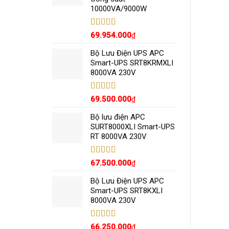
10000VA/9000W
Được xếp
69.954.000
₫
hạng
5.00
5
sao
Bộ Lưu Điện UPS APC
Smart-UPS SRT8KRMXLI
8000VA 230V
Được xếp
69.500.000
₫
hạng
5.00
5
sao
Bộ lưu điện APC
SURT8000XLI Smart-UPS
RT 8000VA 230V
Được xếp
67.500.000
₫
hạng
5.00
5
sao
Bộ Lưu Điện UPS APC
Smart-UPS SRT8KXLI
8000VA 230V
Được xếp
66.250.000
₫