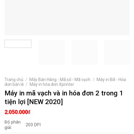
Trang chủ
/
Máy Bán Hàng - Mã số - Mã vạch
/
Máy in Bill - Hóa
đơn bán lẻ
/
Máy in hóa đơn Xprinter
Máy in mã vạch và in hóa đơn 2 trong 1
tiện lợi [NEW 2020]
2.050.000
₫
Độ phân
203 DPI
giải: