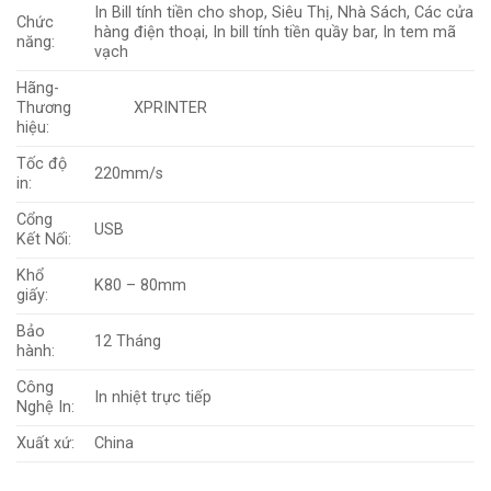
In Bill tính tiền cho shop, Siêu Thị, Nhà Sách, Các cửa
Chức
hàng điện thoại, In bill tính tiền quầy bar, In tem mã
năng:
vạch
Hãng-
Thương
XPRINTER
hiệu:
Tốc độ
220mm/s
in:
Cổng
USB
Kết Nối:
Khổ
K80 – 80mm
giấy:
Bảo
12 Tháng
hành:
Công
In nhiệt trực tiếp
Nghệ In:
Xuất xứ:
China