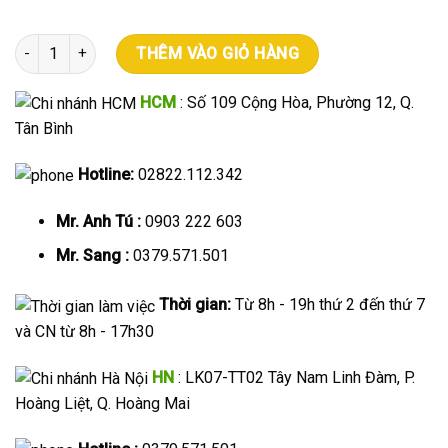
Máy in mã vạch và in hóa đơn 2 trong 1 tiện lợi [NEW 2020] số lư
THÊM VÀO GIỎ HÀNG
HCM
: Số 109 Cộng Hòa, Phường 12, Q.
Tân Bình
Hotline:
02822.112.342
Mr. Anh Tú :
0903 222 603
Mr. Sang :
0379.571.501
Thời gian:
Từ 8h - 19h thứ 2 đến thứ 7
và CN từ 8h - 17h30
HN
: LK07-TT02 Tây Nam Linh Đàm, P.
Hoàng Liệt, Q. Hoàng Mai