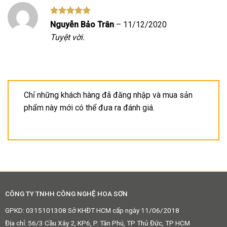
Được xếp
Nguyễn Bảo Trân
–
11/12/2020
hạng
5
5
Tuyệt vời.
sao
Chỉ những khách hàng đã đăng nhập và mua sản
phẩm này mới có thể đưa ra đánh giá.
CÔNG TY TNHH CÔNG NGHỆ HOA SƠN
GPKD: 0315101308 Sở KHĐT HCM cấp ngày 11/06/2018
Địa chỉ: 56/3 Cầu Xây 2, KP6, P. Tân Phú, TP Thủ Đức, TP HCM