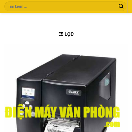
Skip
Tìm
kiếm:
to
content
LỌC