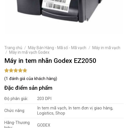
Trang chủ
/
Máy Bán Hàng - Mã số - Mã vạch
/
Máy in mã vạch
/
Máy in mã vạch Godex
Máy in tem nhãn Godex EZ2050
5.00
1
trên 5
(
1
đánh giá của khách hàng)
dựa trên
đánh giá
Đặc điểm sản phẩm
Độ phân giải:
203 DPI
In tem mã vạch, In tem đơn vị giao hàng,
Chức năng:
Logistics, Shop
Hãng-Thương
GODEX
hiệu: