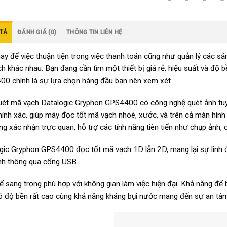
TẢ
ĐÁNH GIÁ (0)
THÔNG TIN LIÊN HỆ
ay để việc thuận tiện trong việc thanh toán cũng như quản lý các sản
h khác nhau. Bạn đang cần tìm một thiết bị giá rẻ, hiệu suất và độ
0 chính là sự lựa chọn hàng đầu bạn nên xem xét.
ét mã vạch Datalogic Gryphon GPS4400 có công nghệ quét ảnh tuyế
hính xác, giúp máy đọc tốt mã vạch nhoè, xước, và trên cả màn hình
g xác nhận trực quan, hỗ trợ các tính năng tiên tiến như chụp ảnh, ch
gic Gryphon GPS4400 đọc tốt mã vạch 1D lẫn 2D, mang lại sự linh đ
nh thông qua cổng USB.
kế sang trọng phù hợp với không gian làm việc hiện đại. Khả năng để 
 độ bền rất cao cùng khả năng kháng bụi nước mang đến sự an tâ