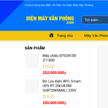
Skip
Chào mừng bạn đến với Siêu thị Điện Máy Văn Phòng
to
content
Tìm
kiếm:
Trang chủ
Máy Văn Phòn
SẢN PHẨM
Máy chiếu EPSON EB-
Z11000
Được xếp
252.000.000
₫
hạng
5.00
5
sao
Bộ Lưu Điện APC Smart-
UPS RT 20kVA RM
SURT20KRMXLI 230V
Được xếp
200.000.000
₫
hạng
4.55