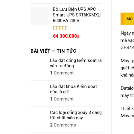
hạng
5.00
5
sao
Bộ Lưu Điện UPS APC
Smart-UPS SRT6KRMXLI
MÔ 
6000VA 230V
Ngày n
Được xếp
64.300.000
₫
hạng
4.80
5
mã vạc
sao
GPS440
BÀI VIẾT – TIN TỨC
Lắp đặt cổng kiểm soát ra
Máy qu
vào tự động
quét c
1
Comment
khả năn
Lắp đặt khóa Kiểm soát
Datalo
cửa là gì?
máy tí
1
Comment
Thiết 
Các loại cổng xoay 3 càng
Máy có
tốt nhất hiện nay
2
Comments