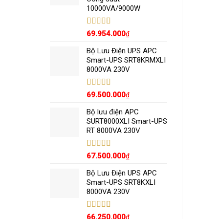
10000VA/9000W
Được xếp
69.954.000
₫
hạng
5.00
5
sao
Bộ Lưu Điện UPS APC
Smart-UPS SRT8KRMXLI
8000VA 230V
Được xếp
69.500.000
₫
hạng
5.00
5
sao
Bộ lưu điện APC
SURT8000XLI Smart-UPS
RT 8000VA 230V
Được xếp
67.500.000
₫
hạng
5.00
5
sao
Bộ Lưu Điện UPS APC
Smart-UPS SRT8KXLI
8000VA 230V
Được xếp
66.250.000
₫