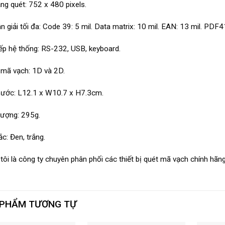
ng quét: 752 x 480 pixels.
n giải tối đa: Code 39: 5 mil. Data matrix: 10 mil. EAN: 13 mil. PDF4
iếp hệ thống: RS-232, USB, keyboard.
mã vạch: 1D và 2D.
hước: L12.1 x W10.7 x H7.3cm.
lượng: 295g.
c: Đen, trắng.
tôi là công ty chuyên phân phối các thiết bị quét mã vạch chính hãng
 PHẨM TƯƠNG TỰ