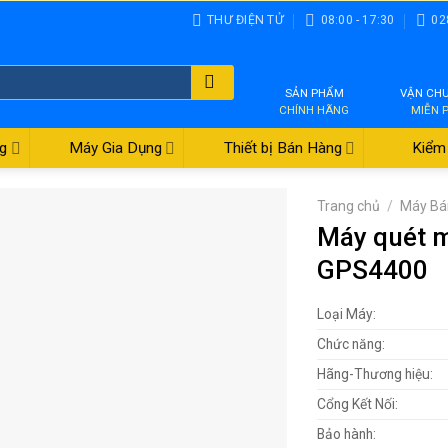
THƯ ĐIỆN TỬ
08:00 - 17:30
02
SẢN PHẨM
VẬN CH
CHÍNH HÃNG
MIỄN 
g
Máy Gia Dụng
Thiết bị Bán Hàng
Kiểm 
Trang chủ
/
Máy Bá
Máy quét m
GPS4400
Loại Máy:
Chức năng:
Hãng-Thương hiệu:
Cổng Kết Nối:
Bảo hành: