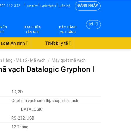
|
|
|
ĐĂNG NHẬP
Tin tức
Giới thiệu
Liên hệ
822.112.342
₫
0
UYỂN
SỬA CHỮA
BẢO HÀNH
PHÍ
TẬN NƠI
24 THÁNG
soát An ninh
Thiết bị y tế
n Hàng - Mã số - Mã vạch
/
Máy quét mã vạch
ã vạch Datalogic Gryphon I
1D, 2D
Quét mã vạch siêu thị, shop, nhà sách
DATALOGIC
RS-232, USB
12 Tháng