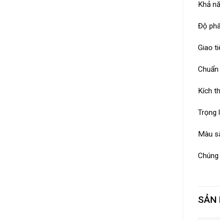
Khả nă
Độ phâ
Giao t
Chuẩn 
Kích t
Trọng 
Màu sắ
Chúng 
SẢN