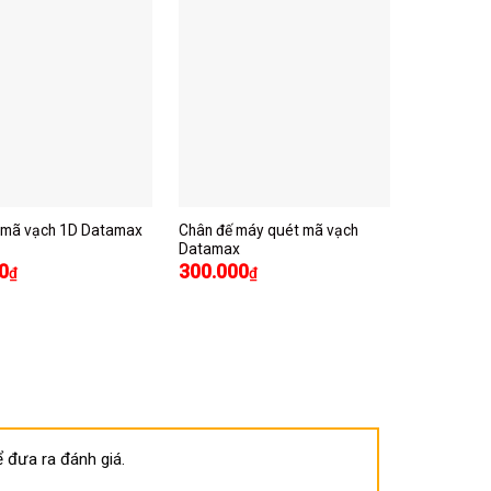
 mã vạch 1D Datamax
Chân đế máy quét mã vạch
Máy quét
Datamax
MS-9591
0
300.000
₫
₫
 đưa ra đánh giá.