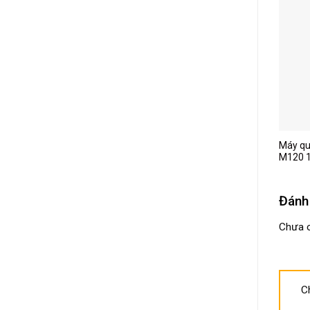
Máy qu
M120 
Đánh
Chưa c
C