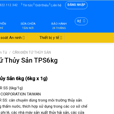
|
|
|
ĐĂNG NHẬP
Tin tức
Giới thiệu
Liên hệ
822.112.342
₫
0
UYỂN
SỬA CHỮA
BẢO HÀNH
PHÍ
TẬN NƠI
24 THÁNG
soát An ninh
Thiết bị y tế
ện Tử
/
CÂN ĐIỆN TỬ THỦY SẢN
Tử Thủy Sản TPS6kg
ủy Sản 6kg (6kg x 1g)
 SS (6kg/1g)
PS CORPORATION TAIWAN
R SS: cân chuyên dùng trong môi trường thủy sản.
 thấm nước, thích hợp sử dụng trong các cơ sở chế
á phi lê, các nhà máy sản xuất thủy hải sản, các cửa