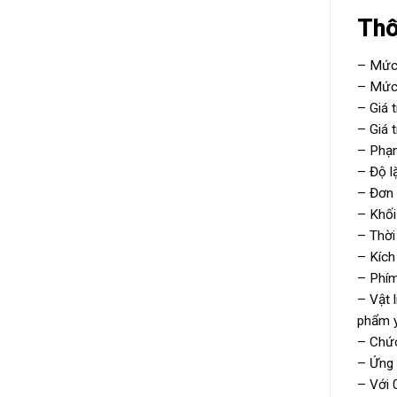
Thô
– Mức 
– Mức 
– Giá t
– Giá t
– Phạm
– Độ lặ
– Đơn v
– Khối
– Thời
– Kích
– Phím
– Vật 
phẩm y
– Chức 
– Ứng 
– Với 