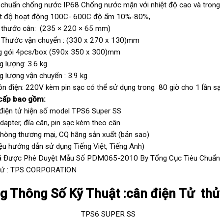
 chuẩn chống nước IP68 Chống nước mặn với nhiệt độ cao và trong
ệt độ hoạt động 100C- 600C độ ẩm 10%-80%,
 thước cân: (235 × 220 × 65 mm)
 Thước vận chuyển : (330 x 270 x 130)mm
g gói 4pcs/box (590x 350 x 300)mm
g lượng: 3.6 kg
g lượng vận chuyển : 3.9 kg
n điện: 220V kèm pin sạc có thể sử dụng trong 80 giờ cho 1 lần s
cấp bao gồm:
điện tử hiện số model TPS6 Super SS
dapter, đĩa cân, pin sạc kèm theo cân
hòng thương mại, CQ hãng sản xuất (bản sao)
liệu hướng dẫn sử dụng Tiếng Việt, Tiếng Anh)
ã Được Phê Duyệt Mẫu Số PDM065-2010 By Tổng Cục Tiêu Chuẩn
Xứ : TPS CORPORATION
g Thông Số Kỹ Thuật :cân điện Tử thủ
del TPS6 SUPER SS