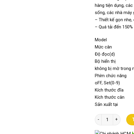
hàng tiện dụng, các
sống, các nhà máy 
– Thiết kế gọn nhẹ, 
– Quá tải đến 150% 
Model T
Mức c
Độ đọc
Bộ hiển thị V
không bị mờ trong 
Phím chức năn
oFF, Set(0-9)
Kích thước 
Kích thước c
Sản xuất t
Cân Điện Tử Thủy Sả