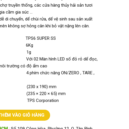
 chợ truyền thống, các cửa hàng thủy hải sản tươi
gia cầm gia súc …
dễ di chuyển, dể chùi rửa, dể vệ sinh sau sản xuất
nên không sợ hỏng cân khi bỏ vật nặng lên cân.
PS6 SUPER SS
ân 6Kg
(d) 1g
ới 02 Màn hình LED số đỏ rỏ dể đọc,
môi trường có độ ẩm cao
g 4 phím chức năng ON/ZERO , TARE ,
đĩa (230 x 190) mm
ân (235 × 220 × 65) mm
ại TPS Corporation
n TPS6kg số lượng
THÊM VÀO GIỎ HÀNG
HCM
: Số 109 Cộng Hòa, Phường 12, Q. Tân Bình