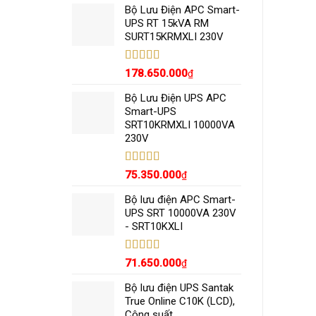
5 sao
Bộ Lưu Điện APC Smart-
UPS RT 15kVA RM
SURT15KRMXLI 230V
Được xếp
178.650.000
₫
hạng
5.00
5
sao
Bộ Lưu Điện UPS APC
Smart-UPS
SRT10KRMXLI 10000VA
230V
Được xếp
75.350.000
₫
hạng
5.00
5
sao
Bộ lưu điện APC Smart-
UPS SRT 10000VA 230V
- SRT10KXLI
Được xếp
71.650.000
₫
hạng
5.00
5
sao
Bộ lưu điện UPS Santak
True Online C10K (LCD),
Công suất