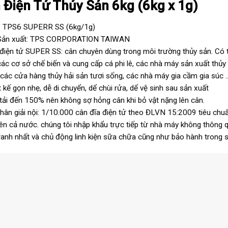
 Điện Tử Thủy Sản 6kg (6kg x 1g)
 TPS6 SUPERR SS (6kg/1g)
Sản xuất: TPS CORPORATION TAIWAN
điện tử SUPER SS: cân chuyên dùng trong môi trường thủy sản. Có 
các cơ sở chế biến và cung cấp cá phi lê, các nhà máy sản xuất thủ
 các cửa hàng thủy hải sản tươi sống, các nhà máy gia cầm gia súc 
t kế gọn nhẹ, dễ di chuyển, dể chùi rửa, dể vệ sinh sau sản xuất
tải đến 150% nên không sợ hỏng cân khi bỏ vật nặng lên cân.
hân giải nội: 1/10.000 cân đĩa điện tử theo ĐLVN 15:2009 tiêu ch
rên cả nước. chúng tôi nhập khẩu trực tiếp từ nhà máy không thông q
ranh nhất và chủ động linh kiện sữa chữa cũng như bảo hành trong 