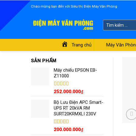
Skip
Chào mừng bạn đến với Siêu thị Điện Máy Văn Phòng
to
content
Tìm
kiếm:
Trang chủ
Máy Văn Phòn
SẢN PHẨM
Máy chiếu EPSON EB-
Z11000
Được xếp
252.000.000
₫
hạng
5.00
5
sao
Bộ Lưu Điện APC Smart-
UPS RT 20kVA RM
SURT20KRMXLI 230V
Được xếp
200.000.000
₫
hạng
4.55