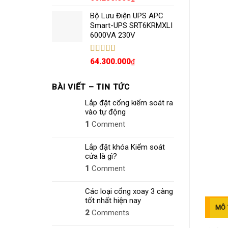
hạng
5.00
5
sao
Bộ Lưu Điện UPS APC
Smart-UPS SRT6KRMXLI
6000VA 230V
Được xếp
64.300.000
₫
hạng
4.80
5
sao
BÀI VIẾT – TIN TỨC
Lắp đặt cổng kiểm soát ra
vào tự động
1
Comment
Lắp đặt khóa Kiểm soát
cửa là gì?
1
Comment
Các loại cổng xoay 3 càng
tốt nhất hiện nay
MÔ 
2
Comments