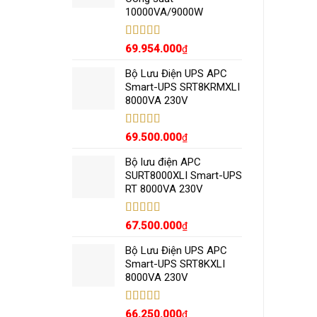
10000VA/9000W
Được xếp
69.954.000
₫
hạng
5.00
5
sao
Bộ Lưu Điện UPS APC
Smart-UPS SRT8KRMXLI
8000VA 230V
Được xếp
69.500.000
₫
hạng
5.00
5
sao
Bộ lưu điện APC
SURT8000XLI Smart-UPS
RT 8000VA 230V
Được xếp
67.500.000
₫
hạng
5.00
5
sao
Bộ Lưu Điện UPS APC
Smart-UPS SRT8KXLI
8000VA 230V
Được xếp
66.250.000
₫