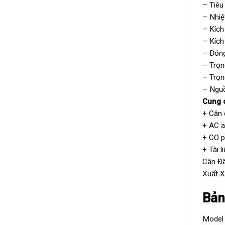
– Tiêu
– Nhi
– Kích
– Kích
– Đón
– Trọn
– Trọn
– Nguồ
Cung 
+ Cân 
+ AC a
+ CO p
+ Tài 
Cân Đ
Xuất 
Bản
Mo