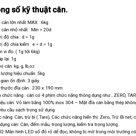
ng số kỹ thuật cân.
cân lớn nhất MAX : 6kg
cân nhỏ nhất : Min = 20d
rị độ chia : d = 1g
rị độ chia kiểm : e = d = 1g
 vi đo: ( 1g tới 6kg)
p lại: 1g
ị cân: kg, g, lb,oz
 lượng hiệu chuẩn: 5kg
 gian ổn định: 3 giây
 thước đĩa cân : 230 x 190 mm
 chức năng : cân có 4 phím chức năng thông dụng như , ZERO, TAR
liệu cân: Vỏ làm bằng 100% inox 304 – Mặt đĩa cân bằng thép không 
êu cầu sạch trong sử dụng.
năng: Cân, trừ bì ( Tare), Các chức năng hiển thị: Zero, Trừ Bì net, 
dụng cân: Cân, đếm mẫu, trọng lượng, kiểm tra trọng lượng..
02 Màn hình LED số đỏ rỏ dể đọc, không bị mờ trong môi trường c