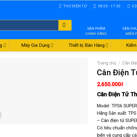
THƯ ĐIỆN TỬ
08:00 - 17:30
02
SẢN PHẨM
VẬN CH
CHÍNH HÃNG
MIỄN 
g
Máy Gia Dụng
Thiết bị Bán Hàng
Kiểm 
Trang chủ
/
Cân Đi
Cân Điện 
2.650.000
₫
Cân Điện Tử Th
Model TPS6 SUPERR
Hãng Sản xuất: T
– Cân điện tử SUPE
Có tiêu chuẩn chống
biến và cung cấp c