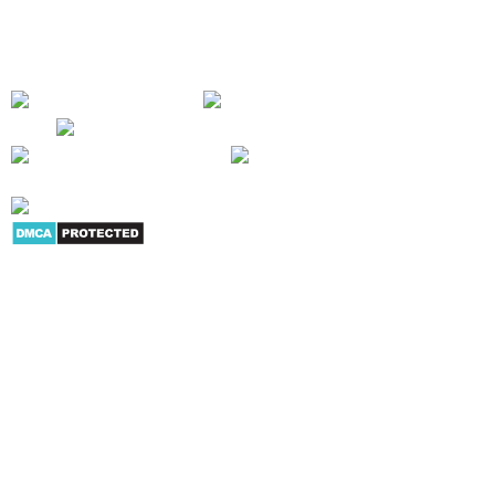
trong hoạt động công việc - SỰ HÀI LÒNG CỦA KHÁCH HÀNG LÀ THÀNH
CÔNG CỦA CHÚNG TÔI !
Giới thiệu
|
Danh mục sản
phẩm
|
Youtube
|
G+
|
Skype