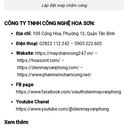
Lắp đặt máy chấm công
CÔNG TY TNHH CÔNG NGHỆ HOA SƠN:
Địa chỉ:
109 Cộng Hòa, Phường 12, Quận Tân Bình
Điện thoại:
02822.112.342 – 0903.222.603
Website:
https://maychamcong247.vn/
–
https://hoasonit.com/
–
https://dienmayvanphong.com/
–
https://www.phanmemchamcong.net/
FB page
:
https://www.facebook.com/sieuthidienmayvanphong
Youtube Chanel
:
https://www.youtube.com/@dienmayvanphong
Xem thêm: