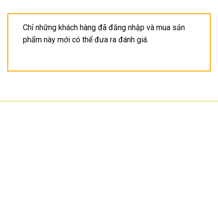
Chỉ những khách hàng đã đăng nhập và mua sản
phẩm này mới có thể đưa ra đánh giá.
CÔNG TY TNHH CÔNG NGHỆ HOA SƠN
GPKD: 0315101308 Sở KHĐT HCM cấp ngày 11/06/2018
Địa chỉ: 56/3 Cầu Xây 2, KP6, P. Tân Phú, TP Thủ Đức, TP HCM
HCM: số 109 Cộng Hòa, Phường 12, Q.Tân Bình
Hà Nội: LK07-TT02 Tây Nam Linh Đàm, P. Hoàng Liệt, Q. Hoàng Mai
Bình Dương: 150 quốc lộ 1K, phường Đông Hòa, TP Dĩ An
Hotline: 02822.112.342 - 0903.222.603
Email:
anhtu@hoasonit.com