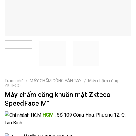
Trang chủ
/
MÁY CHẤM CÔNG VÂN TAY
/
Máy chấm công
ZKTECO
Máy chấm công khuôn mặt Zkteco
SpeedFace M1
HCM
: Số 109 Cộng Hòa, Phường 12, Q.
Tân Bình