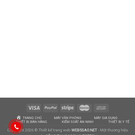
TRANG CHỦ
MÁY VĂN PHÒNG
MÁY GIA DỤNG
THIẾT BỊ BÁN HÀNG
KIỂM SOÁT AN NINH
THIẾT BỊ Y TẾ
Copyright 2026 © Thiết kế trang web
WEB5SAO.NET
- Một thương hiệu