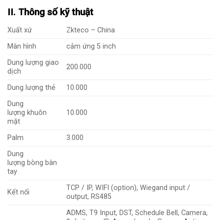
II. Thông số kỹ thuật
Xuất xứ
Zkteco – China
Màn hình
cảm ứng 5 inch
Dung lượng giao
200.000
dịch
Dung lượng thẻ
10.000
Dung
lượng khuôn
10.000
mặt
Palm
3.000
Dung
lượng bòng bàn
tay
TCP / IP, WIFI (option), Wiegand input /
Kết nối
output, RS485
ADMS, T9 Input, DST, Schedule Bell, Camera,