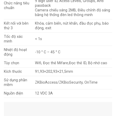
9 digit user ID, Acess Levels, Groups, Anti
Chức năng tiêu
passback
chuẩn
Camera chiếu sáng 2MB, Điều chỉnh độ sáng
bằng hệ thống đèn led thông minh
Kết nối với bên
Khóa, cảm biến, nút khẩn, đầu đọc phụ, báo
thứ 3
động, exit
Tốc độ xác
< 1s
minh
Nhiệt độ hoạt
-10 ° C – 45 ° C
động
Tùy chọn
Wifi, Đọc thẻ Mifare,Đọc thẻ ID, Bộ nhớ cao
Kích thước
91,93×202,93×21,5mm
Sử dụng phần
ZKBioAccess/ZKBioSecurity, OnTime
mềm
Nguồn điện
12 VDC 3A