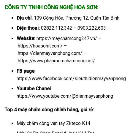
CÔNG TY TNHH CÔNG NGHỆ HOA SƠN:
Địa chỉ:
109 Cộng Hòa, Phường 12, Quận Tân Bình
Điện thoại:
02822.112.342 – 0903.222.603
Website:
https://maychamcong247.vn/
–
https://hoasonit.com/
–
https://dienmayvanphong.com/
–
https://www.phanmemchamcong.net/
FB page
:
https://www.facebook.com/sieuthidienmayvanphong
Youtube Chanel
:
https://www.youtube.com/@dienmayvanphong
Top 4
máy chấm công
chính hãng, giá rẻ:
Máy chấm công vân tay Zkteco K14