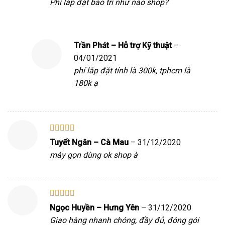
Phí lắp đặt bảo trì như nào shop?
Trần Phát – Hỗ trợ Kỹ thuật
–
04/01/2021
phí lắp đặt tỉnh là 300k, tphcm là
180k ạ
Được xếp
Tuyết Ngân – Cà Mau
–
31/12/2020
hạng
5
5 sao
máy gọn dùng ok shop à
Được xếp
Ngọc Huyền – Hưng Yên
–
31/12/2020
hạng
5
5 sao
Giao hàng nhanh chóng, đầy đủ, đóng gói