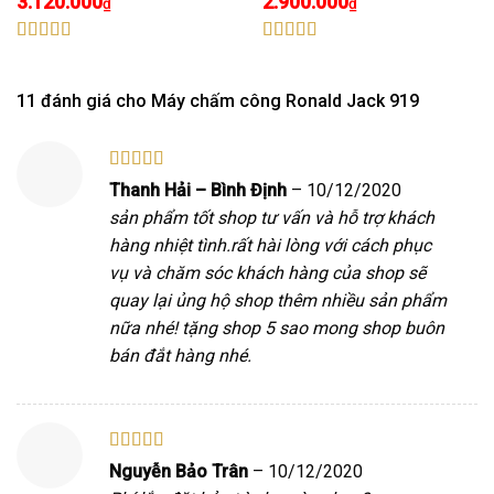
3.120.000
2.900.000
₫
₫
Được xếp
Được xếp
hạng
4.91
5
hạng
4.83
5
sao
sao
11 đánh giá cho
Máy chấm công Ronald Jack 919
Được xếp
Thanh Hải – Bình Định
–
10/12/2020
hạng
5
5 sao
sản phẩm tốt shop tư vấn và hỗ trợ khách
hàng nhiệt tình.rất hài lòng với cách phục
vụ và chăm sóc khách hàng của shop sẽ
quay lại ủng hộ shop thêm nhiều sản phẩm
nữa nhé! tặng shop 5 sao mong shop buôn
bán đắt hàng nhé.
Được xếp
Nguyễn Bảo Trân
–
10/12/2020
hạng
5
5 sao