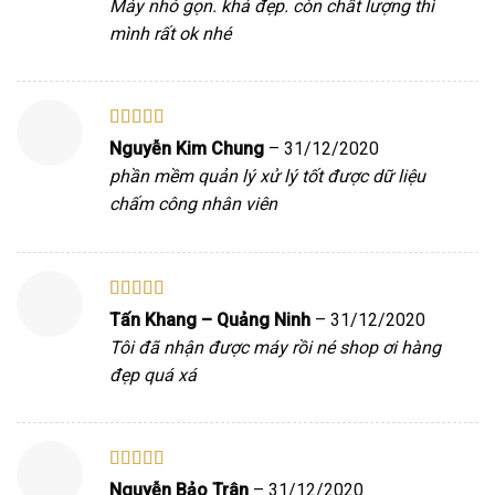
Máy nhỏ gọn. khá đẹp. còn chất lượng thì
mình rất ok nhé
Được xếp
Nguyễn Kim Chung
–
31/12/2020
hạng
5
5 sao
phần mềm quản lý xử lý tốt được dữ liệu
chấm công nhân viên
Được xếp
Tấn Khang – Quảng Ninh
–
31/12/2020
hạng
5
5 sao
Tôi đã nhận được máy rồi né shop ơi hàng
đẹp quá xá
Được xếp
Nguyễn Bảo Trân
–
31/12/2020