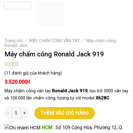
Trang chủ
/
MÁY CHẤM CÔNG VÂN TAY
/
Máy chấm công
Ronald Jack
Máy chấm công Ronald Jack 919
5.00
11
trên 5
(
11
đánh giá của khách hàng)
dựa trên
đánh giá
3.520.000
₫
Máy chấm công vân tay
Ronald Jack 919
, lưu trữ 3000 vân tay
và 100.000 lần chấm công, tương tự với model
X628C
Máy chấm công Ronald Jack 919 số lượng
THÊM VÀO GIỎ HÀNG
HCM
: Số 109 Cộng Hòa, Phường 12, Q.