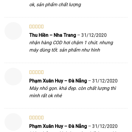
ok, sản phẩm chất lượng
Được xếp
Thu Hiền – Nha Trang
–
31/12/2020
hạng
5
5 sao
nhận hàng COD hơi chậm 1 chút. nhưng
máy dùng tốt. sản phẩm như hình
Được xếp
Phạm Xuân Huy – Đà Nẵng
–
31/12/2020
hạng
5
5 sao
Máy nhỏ gọn. khá đẹp. còn chất lượng thì
mình rất ok nhé
Được xếp
Phạm Xuân Huy – Đà Nẵng
–
31/12/2020
hạng
5
5 sao