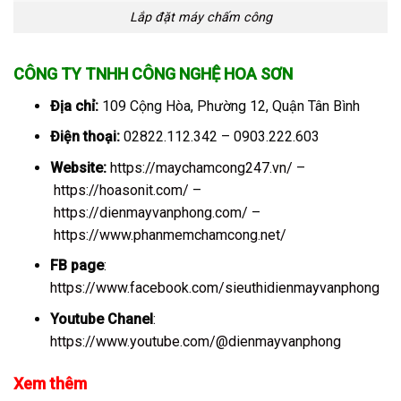
Lắp đặt máy chấm công
CÔNG TY TNHH CÔNG NGHỆ HOA SƠN
Địa chỉ:
109 Cộng Hòa, Phường 12, Quận Tân Bình
Điện thoại:
02822.112.342 – 0903.222.603
Website:
https://maychamcong247.vn/
–
https://hoasonit.com/
–
https://dienmayvanphong.com/
–
https://www.phanmemchamcong.net/
FB page
:
https://www.facebook.com/sieuthidienmayvanphong
Youtube Chanel
:
https://www.youtube.com/@dienmayvanphong
Xem thêm