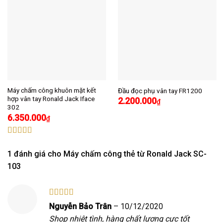
Máy chấm công khuôn mặt kết
Đầu đọc phụ vân tay FR1200
hợp vân tay Ronald Jack Iface
2.200.000
₫
302
6.350.000
₫
Được xếp
hạng
5.00
5
1 đánh giá cho
Máy chấm công thẻ từ Ronald Jack SC-
sao
103
Được xếp
Nguyễn Bảo Trân
–
10/12/2020
hạng
5
5 sao
Shop nhiệt tình, hàng chất lượng cực tốt