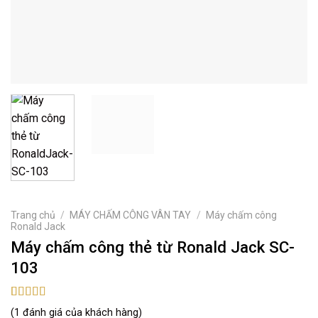
Trang chủ
/
MÁY CHẤM CÔNG VÂN TAY
/
Máy chấm công
Ronald Jack
Máy chấm công thẻ từ Ronald Jack SC-
103
5.00
1
trên 5
(
1
đánh giá của khách hàng)