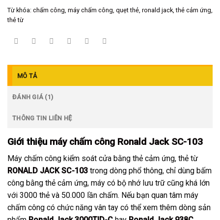
Từ khóa:
chấm công
,
máy chấm công
,
quẹt thẻ
,
ronald jack
,
thẻ cảm ứng
,
thẻ từ
MÔ TẢ
ĐÁNH GIÁ (1)
THÔNG TIN LIÊN HỆ
Giới thiệu
máy chấm công Ronald Jack SC-103
Máy chấm công kiểm soát cửa bằng thẻ cảm ứng, thẻ từ
RONALD JACK SC-103
trong dòng phổ thông, chỉ dùng bấm
công bằng thẻ cảm ứng, máy có bộ nhớ lưu trữ cũng khá lớn
với 3000 thẻ và 50.000 lần chấm. Nếu bạn quan tâm máy
chấm công có chức năng vân tay có thể xem thêm dòng sản
phẩm
Ronald Jack 3000TID-C
hay
Ronald Jack 938C