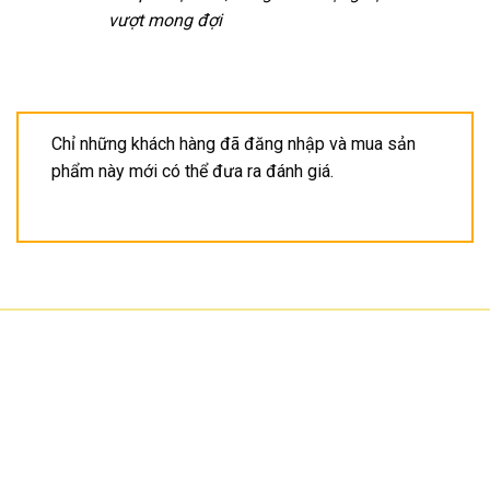
vượt mong đợi
Chỉ những khách hàng đã đăng nhập và mua sản
phẩm này mới có thể đưa ra đánh giá.
CÔNG TY TNHH CÔNG NGHỆ HOA SƠN
GPKD: 0315101308 Sở KHĐT HCM cấp ngày 11/06/2018
Địa chỉ: 56/3 Cầu Xây 2, KP6, P. Tân Phú, TP Thủ Đức, TP HCM
HCM: số 109 Cộng Hòa, Phường 12, Q.Tân Bình
Hà Nội: LK07-TT02 Tây Nam Linh Đàm, P. Hoàng Liệt, Q. Hoàng Mai