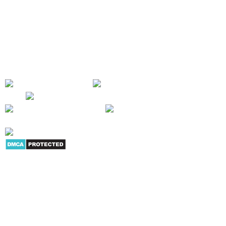
chấm công, camera quan sát, thiết bị kiểm soát An ninh, khóa cửa vân
tay, máy chiếu, máy in, máy hủy giấy... Mục tiêu của chúng tôi là cung cấp
cho người tiêu dùng và doanh nghiệp nhiều sản phẩm dịch vụ có giá trị
trong hoạt động công việc - SỰ HÀI LÒNG CỦA KHÁCH HÀNG LÀ THÀNH
CÔNG CỦA CHÚNG TÔI !
Giới thiệu
|
Danh mục sản
phẩm
|
Youtube
|
G+
|
Skype