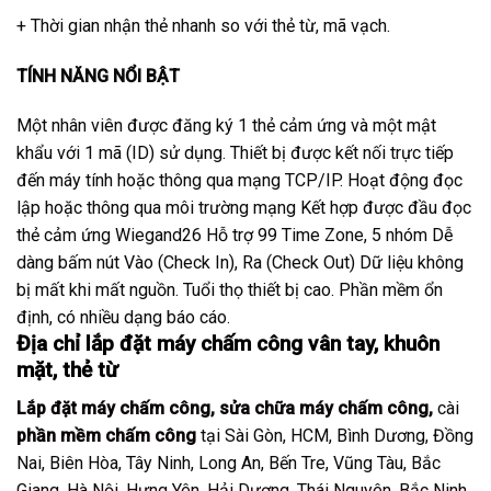
+ Thời gian nhận thẻ nhanh so với thẻ từ, mã vạch.
TÍNH NĂNG NỔI BẬT
Một nhân viên được đăng ký 1 thẻ cảm ứng và một mật
khẩu với 1 mã (ID) sử dụng. Thiết bị được kết nối trực tiếp
đến máy tính hoặc thông qua mạng TCP/IP. Hoạt động đọc
lập hoặc thông qua môi trường mạng Kết hợp được đầu đọc
thẻ cảm ứng Wiegand26 Hỗ trợ 99 Time Zone, 5 nhóm Dễ
dàng bấm nút Vào (Check In), Ra (Check Out) Dữ liệu không
bị mất khi mất nguồn. Tuổi thọ thiết bị cao. Phần mềm ổn
định, có nhiều dạng báo cáo.
Địa chỉ lắp đặt máy chấm công vân tay, khuôn
mặt, thẻ từ
Lắp đặt máy chấm công
,
sửa chữa máy chấm công
,
cài
phần mềm chấm công
tại Sài Gòn, HCM, Bình Dương, Đồng
Nai, Biên Hòa, Tây Ninh, Long An, Bến Tre, Vũng Tàu, Bắc
Giang, Hà Nội, Hưng Yên, Hải Dương, Thái Nguyên, Bắc Ninh,