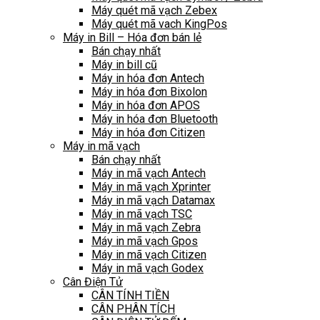
Máy quét mã vạch Zebex
Máy quét mã vach KingPos
Máy in Bill – Hóa đơn bán lẻ
Bán chạy nhất
Máy in bill cũ
Máy in hóa đơn Antech
Máy in hóa đơn Bixolon
Máy in hóa đơn APOS
Máy in hóa đơn Bluetooth
Máy in hóa đơn Citizen
Máy in mã vạch
Bán chạy nhất
Máy in mã vạch Antech
Máy in mã vạch Xprinter
Máy in mã vạch Datamax
Máy in mã vạch TSC
Máy in mã vạch Zebra
Máy in mã vạch Gpos
Máy in mã vạch Citizen
Máy in mã vạch Godex
Cân Điện Tử
CÂN TÍNH TIỀN
CÂN PHÂN TÍCH