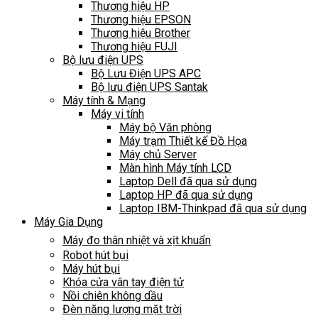
Thương hiệu HP
Thương hiệu EPSON
Thương hiệu Brother
Thương hiệu FUJI
Bộ lưu điện UPS
Bộ Lưu Điện UPS APC
Bộ lưu điện UPS Santak
Máy tính & Mạng
Máy vi tính
Máy bộ Văn phòng
Máy trạm Thiết kế Đồ Họa
Máy chủ Server
Màn hình Máy tính LCD
Laptop Dell đã qua sử dụng
Laptop HP đã qua sử dụng
Laptop IBM-Thinkpad đã qua sử dụng
Máy Gia Dụng
Máy đo thân nhiệt và xịt khuẩn
Robot hút bụi
Máy hút bụi
Khóa cửa vân tay điện tử
Nồi chiên không dầu
Đèn năng lượng mặt trời