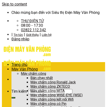
Skip to content
Chào mừng bạn đến với Siêu thị Điện Máy Văn Phòng
THƯ ĐIỆN TỬ
08:00 - 17:30
02822.112.342
|
|
|
Tin tức
Giới thiệu
Liên hệ
Đăng nhập
Trang chủ
Máy Văn Phòng
Máy chấm công
Bán chạy nhất
Máy chấm công Ronald Jack
Máy chấm công ZKTECO
Máy chấm công MITA
Tìm kiếm:
Máy chấm công WISE-EYE (WSE)
Máy chấm công kết nối Wifi
Máy chấm công có Pin