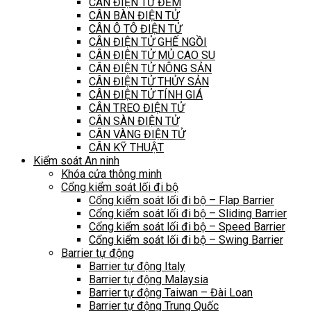
CÂN ĐIỆN TỬ ĐẾM
CÂN BÀN ĐIỆN TỬ
CÂN Ô TÔ ĐIỆN TỬ
CÂN ĐIỆN TỬ GHẾ NGỒI
CÂN ĐIỆN TỬ MỦ CAO SU
CÂN ĐIỆN TỬ NÔNG SẢN
CÂN ĐIỆN TỬ THỦY SẢN
CÂN ĐIỆN TỬ TÍNH GIÁ
CÂN TREO ĐIỆN TỬ
CÂN SÀN ĐIỆN TỬ
CÂN VÀNG ĐIỆN TỬ
CÂN KỸ THUẬT
Kiểm soát An ninh
Khóa cửa thông minh
Cổng kiểm soát lối đi bộ
Cổng kiểm soát lối đi bộ – Flap Barrier
Cổng kiểm soát lối đi bộ – Sliding Barrier
Cổng kiểm soát lối đi bộ – Speed Barrier
Cổng kiểm soát lối đi bộ – Swing Barrier
Barrier tự động
Barrier tự động Italy
Barrier tự động Malaysia
Barrier tự động Taiwan – Đài Loan
Barrier tự động Trung Quốc