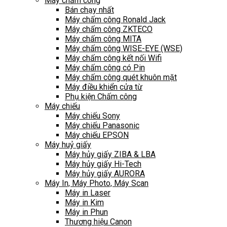
Máy chấm công
Bán chạy nhất
Máy chấm công Ronald Jack
Máy chấm công ZKTECO
Máy chấm công MITA
Máy chấm công WISE-EYE (WSE)
Máy chấm công kết nối Wifi
Máy chấm công có Pin
Máy chấm công quét khuôn mặt
Máy điều khiển cửa từ
Phụ kiện Chấm công
Máy chiếu
Máy chiếu Sony
Máy chiếu Panasonic
Máy chiếu EPSON
Máy huỷ giấy
Máy hủy giấy ZIBA & LBA
Máy hủy giấy Hi-Tech
Máy hủy giấy AURORA
Máy In, Máy Photo, Máy Scan
Máy in Laser
Máy in Kim
Máy in Phun
Thương hiệu Canon