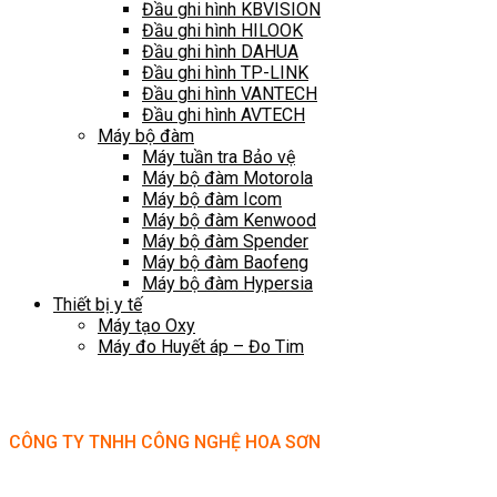
Đầu ghi hình KBVISION
Đầu ghi hình HILOOK
Đầu ghi hình DAHUA
Đầu ghi hình TP-LINK
Đầu ghi hình VANTECH
Đầu ghi hình AVTECH
Máy bộ đàm
Máy tuần tra Bảo vệ
Máy bộ đàm Motorola
Máy bộ đàm Icom
Máy bộ đàm Kenwood
Máy bộ đàm Spender
Máy bộ đàm Baofeng
Máy bộ đàm Hypersia
Thiết bị y tế
Máy tạo Oxy
Máy đo Huyết áp – Đo Tim
CÔNG TY TNHH CÔNG NGHỆ HOA SƠN
GPKD: 0315101308 Sở KHĐT HCM cấp ngày 11/06/2018