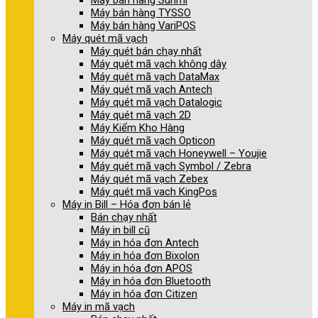
Máy bán hàng Sunmi
Máy bán hàng TYSSO
Máy bán hàng VariPOS
Máy quét mã vạch
Máy quét bán chạy nhất
Máy quét mã vạch không dây
Máy quét mã vạch DataMax
Máy quét mã vạch Antech
Máy quét mã vạch Datalogic
Máy quét mã vạch 2D
Máy Kiểm Kho Hàng
Máy quét mã vạch Opticon
Máy quét mã vạch Honeywell – Youjie
Máy quét mã vạch Symbol / Zebra
Máy quét mã vạch Zebex
Máy quét mã vach KingPos
Máy in Bill – Hóa đơn bán lẻ
Bán chạy nhất
Máy in bill cũ
Máy in hóa đơn Antech
Máy in hóa đơn Bixolon
Máy in hóa đơn APOS
Máy in hóa đơn Bluetooth
Máy in hóa đơn Citizen
Máy in mã vạch