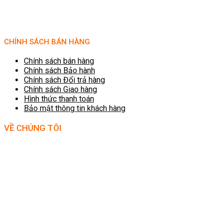
CHÍNH SÁCH BÁN HÀNG
Chính sách bán hàng
Chính sách Bảo hành
Chính sách Đổi trả hàng
Chính sách Giao hàng
Hình thức thanh toán
Bảo mật thông tin khách hàng
VỀ CHÚNG TÔI
ĐIỆN MÁY VĂN PHÒNG .COM là thương hiệu trực tuyến hơn 10 năm của
Công ty TNHH công nghệ Hoa Sơn, chuyên phân phối hàng điện tử máy
văn phòng nhập khẩu chính hãng. Sản phẩm nổi bật là các dòng máy chấm
công, camera quan sát, thiết bị kiểm soát An ninh, khóa cửa vân tay, máy
chiếu, máy in, máy hủy giấy... Mục tiêu của chúng tôi là cung cấp cho người
tiêu dùng và doanh nghiệp nhiều sản phẩm dịch vụ có giá trị trong hoạt
động công việc - SỰ HÀI LÒNG CỦA KHÁCH HÀNG LÀ THÀNH CÔNG CỦA
CHÚNG TÔI !