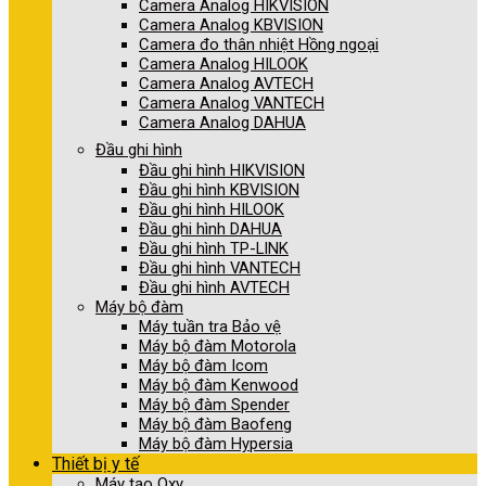
Camera Analog HIKVISION
Camera Analog KBVISION
Camera đo thân nhiệt Hồng ngoại
Camera Analog HILOOK
Camera Analog AVTECH
Camera Analog VANTECH
Camera Analog DAHUA
Đầu ghi hình
Đầu ghi hình HIKVISION
Đầu ghi hình KBVISION
Đầu ghi hình HILOOK
Đầu ghi hình DAHUA
Đầu ghi hình TP-LINK
Đầu ghi hình VANTECH
Đầu ghi hình AVTECH
Máy bộ đàm
Máy tuần tra Bảo vệ
Máy bộ đàm Motorola
Máy bộ đàm Icom
Máy bộ đàm Kenwood
Máy bộ đàm Spender
Máy bộ đàm Baofeng
Máy bộ đàm Hypersia
Thiết bị y tế
Máy tạo Oxy