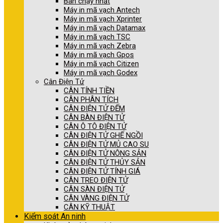
Bán chạy nhất
Máy in mã vạch Antech
Máy in mã vạch Xprinter
Máy in mã vạch Datamax
Máy in mã vạch TSC
Máy in mã vạch Zebra
Máy in mã vạch Gpos
Máy in mã vạch Citizen
Máy in mã vạch Godex
Cân Điện Tử
CÂN TÍNH TIỀN
CÂN PHÂN TÍCH
CÂN ĐIỆN TỬ ĐẾM
CÂN BÀN ĐIỆN TỬ
CÂN Ô TÔ ĐIỆN TỬ
CÂN ĐIỆN TỬ GHẾ NGỒI
CÂN ĐIỆN TỬ MỦ CAO SU
CÂN ĐIỆN TỬ NÔNG SẢN
CÂN ĐIỆN TỬ THỦY SẢN
CÂN ĐIỆN TỬ TÍNH GIÁ
CÂN TREO ĐIỆN TỬ
CÂN SÀN ĐIỆN TỬ
CÂN VÀNG ĐIỆN TỬ
CÂN KỸ THUẬT
Kiểm soát An ninh