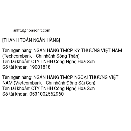
Địa chỉ: 56/3 Cầu Xây 2, KP6, P. Tân Phú, TP Thủ Đức, TP HCM
HCM: số 109 Cộng Hòa, Phường 12, Q.Tân Bình
Hà Nội: LK07-TT02 Tây Nam Linh Đàm, P. Hoàng Liệt, Q. Hoàng Mai
Bình Dương: 150 quốc lộ 1K, phường Đông Hòa, TP Dĩ An
Hotline: 02822.112.342 - 0903.222.603
Email:
anhtu@hoasonit.com
[THANH TOÁN NGÂN HÀNG]
Tên ngân hàng: NGÂN HÀNG TMCP KỸ THƯƠNG VIỆT NAM
(Techcombank - Chi nhánh Sóng Thần)
Tên tài khoản: CTY TNHH Công Nghệ Hoa Sơn
Số tài khoản: 19001818
Tên ngân hàng: NGÂN HÀNG TMCP NGOẠI THƯƠNG VIỆT
NAM (Vietcombank - Chi nhánh Đông Sài Gòn)
Tên tài khoản: CTY TNHH Công Nghệ Hoa Sơn
Số tài khoản: 0531002562960