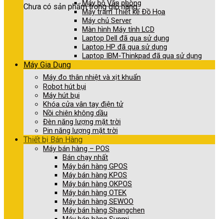
Máy bộ Văn phòng
Chưa có sản phẩm trong giỏ hàng.
Máy trạm Thiết kế Đồ Họa
Máy chủ Server
Màn hình Máy tính LCD
Laptop Dell đã qua sử dụng
Laptop HP đã qua sử dụng
Laptop IBM-Thinkpad đã qua sử dụng
Máy Gia Dụng
Máy đo thân nhiệt và xịt khuẩn
Robot hút bụi
Máy hút bụi
Khóa cửa vân tay điện tử
Nồi chiên không dầu
Đèn năng lượng mặt trời
Pin năng lượng mặt trời
Thiết bị Bán Hàng
Máy bán hàng – POS
Bán chạy nhất
Máy bán hàng GPOS
Máy bán hàng KPOS
Máy bán hàng OKPOS
Máy bán hàng OTEK
Máy bán hàng SEWOO
Máy bán hàng Shangchen