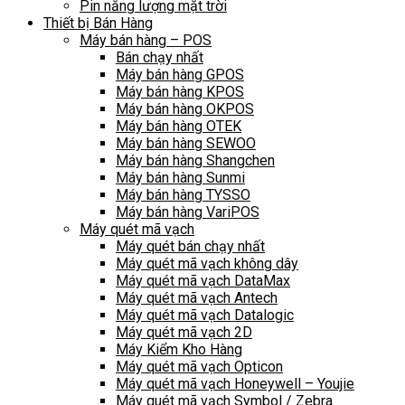
Pin năng lượng mặt trời
Thiết bị Bán Hàng
Máy bán hàng – POS
Bán chạy nhất
Máy bán hàng GPOS
Máy bán hàng KPOS
Máy bán hàng OKPOS
Máy bán hàng OTEK
Máy bán hàng SEWOO
Máy bán hàng Shangchen
Máy bán hàng Sunmi
Máy bán hàng TYSSO
Máy bán hàng VariPOS
Máy quét mã vạch
Máy quét bán chạy nhất
Máy quét mã vạch không dây
Máy quét mã vạch DataMax
Máy quét mã vạch Antech
Máy quét mã vạch Datalogic
Máy quét mã vạch 2D
Máy Kiểm Kho Hàng
Máy quét mã vạch Opticon
Máy quét mã vạch Honeywell – Youjie
Máy quét mã vạch Symbol / Zebra