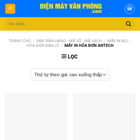
Skip
to
content
Tìm
kiếm:
TRANG CHỦ
/
MÁY BÁN HÀNG - MÃ SỐ - MÃ VẠCH
/
MÁY IN BILL -
HÓA ĐƠN BÁN LẺ
/
MÁY IN HÓA ĐƠN ANTECH
LỌC