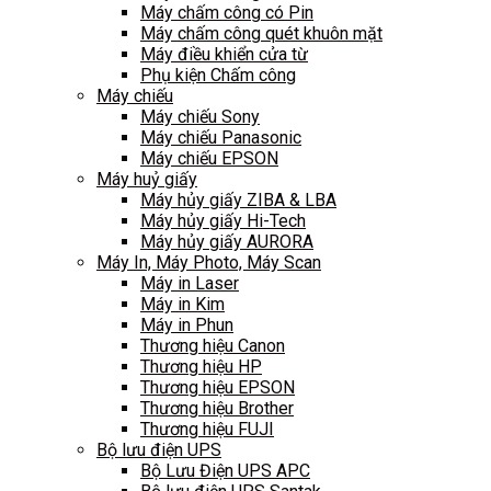
Máy chấm công có Pin
Máy chấm công quét khuôn mặt
Máy điều khiển cửa từ
Phụ kiện Chấm công
Máy chiếu
Máy chiếu Sony
Máy chiếu Panasonic
Máy chiếu EPSON
Máy huỷ giấy
Máy hủy giấy ZIBA & LBA
Máy hủy giấy Hi-Tech
Máy hủy giấy AURORA
Máy In, Máy Photo, Máy Scan
Máy in Laser
Máy in Kim
Máy in Phun
Thương hiệu Canon
Thương hiệu HP
Thương hiệu EPSON
Thương hiệu Brother
Thương hiệu FUJI
Bộ lưu điện UPS
Bộ Lưu Điện UPS APC