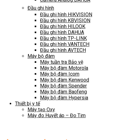
Đầu ghi hình
Đầu ghi hình HIKVISION
Đầu ghi hình KBVISION
Đầu ghi hình HILOOK
Đầu ghi hình DAHUA
Đầu ghi hình TP-LINK
Đầu ghi hình VANTECH
Đầu ghi hình AVTECH
Máy bộ đàm
Máy tuần tra Bảo vệ
Máy bộ đàm Motorola
Máy bộ đàm Icom
Máy bộ đàm Kenwood
Máy bộ đàm Spender
Máy bộ đàm Baofeng
Máy bộ đàm Hypersia
Thiết bị y tế
Máy tạo Oxy
Máy đo Huyết áp – Đo Tim