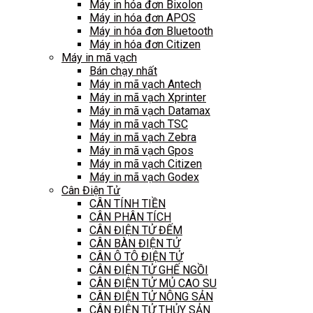
Máy in hóa đơn Bixolon
Máy in hóa đơn APOS
Máy in hóa đơn Bluetooth
Máy in hóa đơn Citizen
Máy in mã vạch
Bán chạy nhất
Máy in mã vạch Antech
Máy in mã vạch Xprinter
Máy in mã vạch Datamax
Máy in mã vạch TSC
Máy in mã vạch Zebra
Máy in mã vạch Gpos
Máy in mã vạch Citizen
Máy in mã vạch Godex
Cân Điện Tử
CÂN TÍNH TIỀN
CÂN PHÂN TÍCH
CÂN ĐIỆN TỬ ĐẾM
CÂN BÀN ĐIỆN TỬ
CÂN Ô TÔ ĐIỆN TỬ
CÂN ĐIỆN TỬ GHẾ NGỒI
CÂN ĐIỆN TỬ MỦ CAO SU
CÂN ĐIỆN TỬ NÔNG SẢN
CÂN ĐIỆN TỬ THỦY SẢN