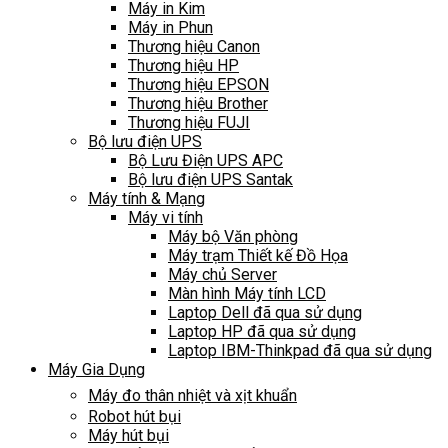
Máy in Kim
Máy in Phun
Thương hiệu Canon
Thương hiệu HP
Thương hiệu EPSON
Thương hiệu Brother
Thương hiệu FUJI
Bộ lưu điện UPS
Bộ Lưu Điện UPS APC
Bộ lưu điện UPS Santak
Máy tính & Mạng
Máy vi tính
Máy bộ Văn phòng
Máy trạm Thiết kế Đồ Họa
Máy chủ Server
Màn hình Máy tính LCD
Laptop Dell đã qua sử dụng
Laptop HP đã qua sử dụng
Laptop IBM-Thinkpad đã qua sử dụng
Máy Gia Dụng
Máy đo thân nhiệt và xịt khuẩn
Robot hút bụi
Máy hút bụi