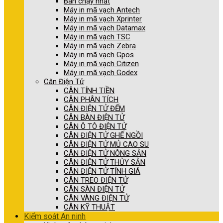
Bán chạy nhất
Máy in mã vạch Antech
Máy in mã vạch Xprinter
Máy in mã vạch Datamax
Máy in mã vạch TSC
Máy in mã vạch Zebra
Máy in mã vạch Gpos
Máy in mã vạch Citizen
Máy in mã vạch Godex
Cân Điện Tử
CÂN TÍNH TIỀN
CÂN PHÂN TÍCH
CÂN ĐIỆN TỬ ĐẾM
CÂN BÀN ĐIỆN TỬ
CÂN Ô TÔ ĐIỆN TỬ
CÂN ĐIỆN TỬ GHẾ NGỒI
CÂN ĐIỆN TỬ MỦ CAO SU
CÂN ĐIỆN TỬ NÔNG SẢN
CÂN ĐIỆN TỬ THỦY SẢN
CÂN ĐIỆN TỬ TÍNH GIÁ
CÂN TREO ĐIỆN TỬ
CÂN SÀN ĐIỆN TỬ
CÂN VÀNG ĐIỆN TỬ
CÂN KỸ THUẬT
Kiểm soát An ninh