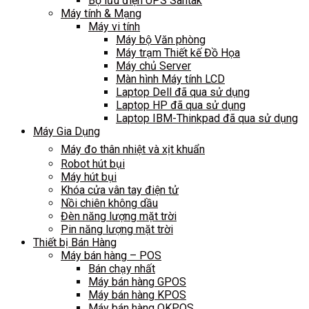
Bộ lưu điện UPS Santak
Máy tính & Mạng
Máy vi tính
Máy bộ Văn phòng
Máy trạm Thiết kế Đồ Họa
Máy chủ Server
Màn hình Máy tính LCD
Laptop Dell đã qua sử dụng
Laptop HP đã qua sử dụng
Laptop IBM-Thinkpad đã qua sử dụng
Máy Gia Dụng
Máy đo thân nhiệt và xịt khuẩn
Robot hút bụi
Máy hút bụi
Khóa cửa vân tay điện tử
Nồi chiên không dầu
Đèn năng lượng mặt trời
Pin năng lượng mặt trời
Thiết bị Bán Hàng
Máy bán hàng – POS
Bán chạy nhất
Máy bán hàng GPOS
Máy bán hàng KPOS
Máy bán hàng OKPOS