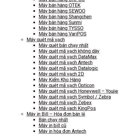
Máy bán hàng OTEK
Máy bán hàng SEWOO
Máy bán hàng Shangchen
Máy bán hàng Sunmi
Máy bán hàng TYSSO
Máy bán hàng VariPOS
Máy quét mã vạch
Máy quét bán chạy nhất
Máy quét mã vạch không dây
Máy quét mã vạch DataMax
Máy quét mã vạch Antech
Máy quét mã vạch Datalogic
Máy quét mã vạch 2D
Máy Kiểm Kho Hàng
Máy quét mã vạch Opticon
Máy quét mã vạch Honeywell – Youjie
Máy quét mã vạch Symbol / Zebra
Máy quét mã vạch Zebex
Máy quét mã vach KingPos
Máy in Bill – Hóa đơn bán lẻ
Bán chạy nhất
Máy in bill cũ
Máy in hóa đơn Antech