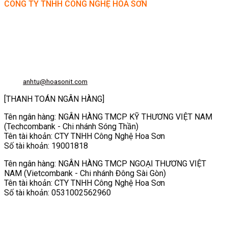
CÔNG TY TNHH CÔNG NGHỆ HOA SƠN
GPKD: 0315101308 Sở KHĐT HCM cấp ngày 11/06/2018
Địa chỉ: 56/3 Cầu Xây 2, KP6, P. Tân Phú, TP Thủ Đức, TP HCM
HCM: số 109 Cộng Hòa, Phường 12, Q.Tân Bình
Hà Nội: LK07-TT02 Tây Nam Linh Đàm, P. Hoàng Liệt, Q. Hoàng Mai
Bình Dương: 150 quốc lộ 1K, phường Đông Hòa, TP Dĩ An
Hotline: 02822.112.342 - 0903.222.603
Email:
anhtu@hoasonit.com
[THANH TOÁN NGÂN HÀNG]
Tên ngân hàng: NGÂN HÀNG TMCP KỸ THƯƠNG VIỆT NAM
(Techcombank - Chi nhánh Sóng Thần)
Tên tài khoản: CTY TNHH Công Nghệ Hoa Sơn
Số tài khoản: 19001818
Tên ngân hàng: NGÂN HÀNG TMCP NGOẠI THƯƠNG VIỆT
NAM (Vietcombank - Chi nhánh Đông Sài Gòn)
Tên tài khoản: CTY TNHH Công Nghệ Hoa Sơn
Số tài khoản: 0531002562960