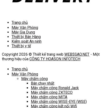
Trang chủ
Máy Văn Phòng
Máy Gia Dụng
Thiết bị Bán Hàng
Kiểm soát An ninh
Thiết bị y tế
Copyright 2026 © Thiết kế trang web
WEB5SAO.NET
- Một
thương hiệu của
CÔNG TY HOASON INFOTECH
Trang chủ
Máy Văn Phòng
Máy chấm công
Bán chạy nhất
Máy chấm công Ronald Jack
Máy chấm công ZKTECO
Máy chấm công MITA
Máy chấm công WISE-EYE (WSE)
Máy chấm công kết nối Wifi