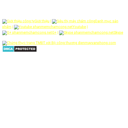
tiêu dùng và doanh nghiệp nhiều sản phẩm dịch vụ có giá trị trong hoạt
động công việc - SỰ HÀI LÒNG CỦA KHÁCH HÀNG LÀ THÀNH CÔNG CỦA
CHÚNG TÔI !
Giới thiệu
|
Danh mục sản
phẩm
|
Youtube
|
G+
|
Skype