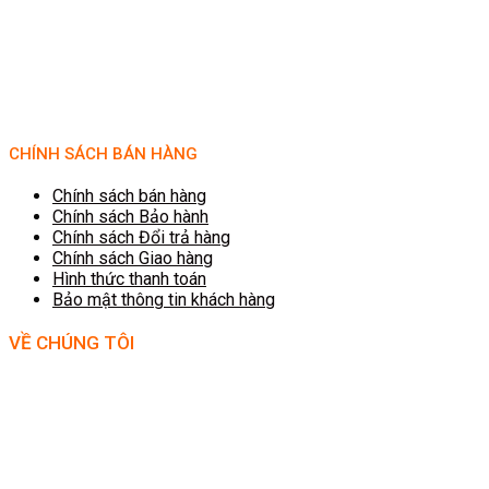
CHÍNH SÁCH BÁN HÀNG
Chính sách bán hàng
Chính sách Bảo hành
Chính sách Đổi trả hàng
Chính sách Giao hàng
Hình thức thanh toán
Bảo mật thông tin khách hàng
VỀ CHÚNG TÔI
ĐIỆN MÁY VĂN PHÒNG .COM là thương hiệu trực tuyến hơn 10 năm của
Công ty TNHH công nghệ Hoa Sơn, chuyên phân phối hàng điện tử máy
văn phòng nhập khẩu chính hãng. Sản phẩm nổi bật là các dòng máy chấm
công, camera quan sát, thiết bị kiểm soát An ninh, khóa cửa vân tay, máy
chiếu, máy in, máy hủy giấy... Mục tiêu của chúng tôi là cung cấp cho người