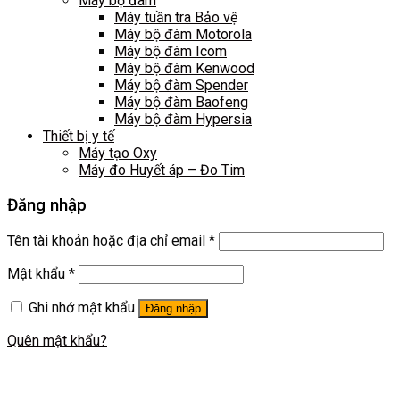
Máy bộ đàm
Máy tuần tra Bảo vệ
Máy bộ đàm Motorola
Máy bộ đàm Icom
Máy bộ đàm Kenwood
Máy bộ đàm Spender
Máy bộ đàm Baofeng
Máy bộ đàm Hypersia
Thiết bị y tế
Máy tạo Oxy
Máy đo Huyết áp – Đo Tim
Đăng nhập
Tên tài khoản hoặc địa chỉ email
*
Mật khẩu
*
Ghi nhớ mật khẩu
Đăng nhập
Quên mật khẩu?