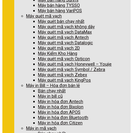
Máy bán hàng Sunmi
Máy bán hàng TYSSO
Máy bán hàng VariPOS
Máy quét mã vạch
Máy quét bán chạy nhất
Máy quét mã vạch không dây
Máy quét mã vạch DataMax
Máy quét mã vạch Antech
Máy quét mã vạch Datalogic
Máy quét mã vạch 2D
Máy Kiểm Kho Hàng
Máy quét mã vạch Opticon
Máy quét mã vạch Honeywell – Youjie
Máy quét mã vạch Symbol / Zebra
Máy quét mã vạch Zebex
Máy quét mã vach KingPos
Máy in Bill – Hóa đơn bán lẻ
Bán chạy nhất
Máy in bill cũ
Máy in hóa đơn Antech
Máy in hóa đơn Bixolon
Máy in hóa đơn APOS
Máy in hóa đơn Bluetooth
Máy in hóa đơn Citizen
Máy in mã vạch