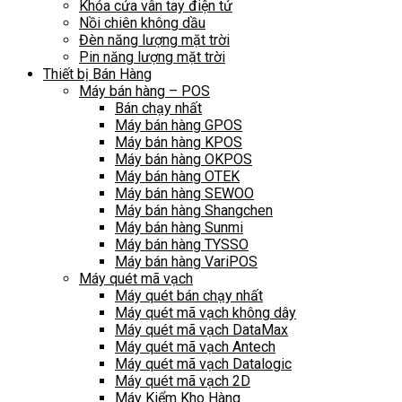
Khóa cửa vân tay điện tử
Nồi chiên không dầu
Đèn năng lượng mặt trời
Pin năng lượng mặt trời
Thiết bị Bán Hàng
Máy bán hàng – POS
Bán chạy nhất
Máy bán hàng GPOS
Máy bán hàng KPOS
Máy bán hàng OKPOS
Máy bán hàng OTEK
Máy bán hàng SEWOO
Máy bán hàng Shangchen
Máy bán hàng Sunmi
Máy bán hàng TYSSO
Máy bán hàng VariPOS
Máy quét mã vạch
Máy quét bán chạy nhất
Máy quét mã vạch không dây
Máy quét mã vạch DataMax
Máy quét mã vạch Antech
Máy quét mã vạch Datalogic
Máy quét mã vạch 2D
Máy Kiểm Kho Hàng