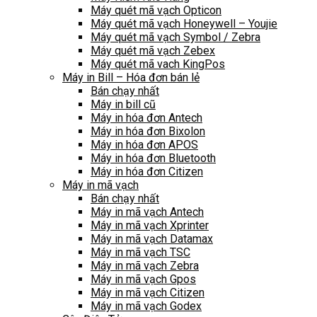
Máy quét mã vạch Opticon
Máy quét mã vạch Honeywell – Youjie
Máy quét mã vạch Symbol / Zebra
Máy quét mã vạch Zebex
Máy quét mã vach KingPos
Máy in Bill – Hóa đơn bán lẻ
Bán chạy nhất
Máy in bill cũ
Máy in hóa đơn Antech
Máy in hóa đơn Bixolon
Máy in hóa đơn APOS
Máy in hóa đơn Bluetooth
Máy in hóa đơn Citizen
Máy in mã vạch
Bán chạy nhất
Máy in mã vạch Antech
Máy in mã vạch Xprinter
Máy in mã vạch Datamax
Máy in mã vạch TSC
Máy in mã vạch Zebra
Máy in mã vạch Gpos
Máy in mã vạch Citizen
Máy in mã vạch Godex