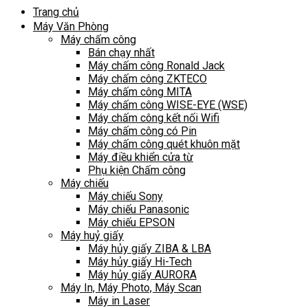
Trang chủ
Máy Văn Phòng
Máy chấm công
Bán chạy nhất
Máy chấm công Ronald Jack
Máy chấm công ZKTECO
Máy chấm công MITA
Máy chấm công WISE-EYE (WSE)
Máy chấm công kết nối Wifi
Máy chấm công có Pin
Máy chấm công quét khuôn mặt
Máy điều khiển cửa từ
Phụ kiện Chấm công
Máy chiếu
Máy chiếu Sony
Máy chiếu Panasonic
Máy chiếu EPSON
Máy huỷ giấy
Máy hủy giấy ZIBA & LBA
Máy hủy giấy Hi-Tech
Máy hủy giấy AURORA
Máy In, Máy Photo, Máy Scan
Máy in Laser