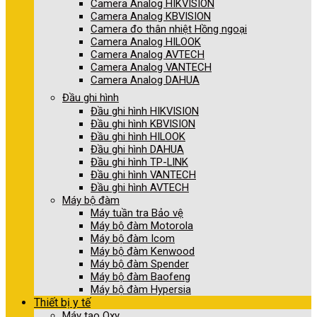
Camera Analog HIKVISION
Camera Analog KBVISION
Camera đo thân nhiệt Hồng ngoại
Camera Analog HILOOK
Camera Analog AVTECH
Camera Analog VANTECH
Camera Analog DAHUA
Đầu ghi hình
Đầu ghi hình HIKVISION
Đầu ghi hình KBVISION
Đầu ghi hình HILOOK
Đầu ghi hình DAHUA
Đầu ghi hình TP-LINK
Đầu ghi hình VANTECH
Đầu ghi hình AVTECH
Máy bộ đàm
Máy tuần tra Bảo vệ
Máy bộ đàm Motorola
Máy bộ đàm Icom
Máy bộ đàm Kenwood
Máy bộ đàm Spender
Máy bộ đàm Baofeng
Máy bộ đàm Hypersia
Thiết bị y tế
Máy tạo Oxy