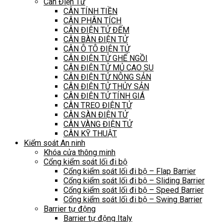
Cân Điện Tử
CÂN TÍNH TIỀN
CÂN PHÂN TÍCH
CÂN ĐIỆN TỬ ĐẾM
CÂN BÀN ĐIỆN TỬ
CÂN Ô TÔ ĐIỆN TỬ
CÂN ĐIỆN TỬ GHẾ NGỒI
CÂN ĐIỆN TỬ MỦ CAO SU
CÂN ĐIỆN TỬ NÔNG SẢN
CÂN ĐIỆN TỬ THỦY SẢN
CÂN ĐIỆN TỬ TÍNH GIÁ
CÂN TREO ĐIỆN TỬ
CÂN SÀN ĐIỆN TỬ
CÂN VÀNG ĐIỆN TỬ
CÂN KỸ THUẬT
Kiểm soát An ninh
Khóa cửa thông minh
Cổng kiểm soát lối đi bộ
Cổng kiểm soát lối đi bộ – Flap Barrier
Cổng kiểm soát lối đi bộ – Sliding Barrier
Cổng kiểm soát lối đi bộ – Speed Barrier
Cổng kiểm soát lối đi bộ – Swing Barrier
Barrier tự động
Barrier tự động Italy