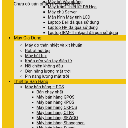
Máy bộ Văn phòng
Chưa có sản phẩm trong giỏ hàng.
Máy trạm Thiết kế Đồ Họa
Máy chủ Server
Màn hình Máy tính LCD
Laptop Dell đã qua sử dụng
Laptop HP đã qua sử dụng
Laptop IBM-Thinkpad đã qua sử dụng
Máy Gia Dụng
Máy đo thân nhiệt và xịt khuẩn
Robot hút bụi
Máy hút bụi
Khóa cửa vân tay điện tử
Nồi chiên không dầu
Đèn năng lượng mặt trời
Pin năng lượng mặt trời
Thiết bị Bán Hàng
Máy bán hàng – POS
Bán chạy nhất
Máy bán hàng GPOS
Máy bán hàng KPOS
Máy bán hàng OKPOS
Máy bán hàng OTEK
Máy bán hàng SEWOO
Máy bán hàng Shangchen