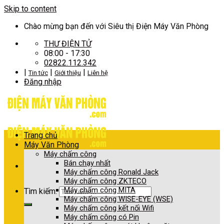
Skip to content
Chào mừng bạn đến với Siêu thị Điện Máy Văn Phòng
THƯ ĐIỆN TỬ
08:00 - 17:30
02822.112.342
|
|
|
Tin tức
Giới thiệu
Liên hệ
Đăng nhập
Trang chủ
Máy Văn Phòng
Máy chấm công
Bán chạy nhất
Máy chấm công Ronald Jack
Máy chấm công ZKTECO
Máy chấm công MITA
Tìm kiếm:
Máy chấm công WISE-EYE (WSE)
Máy chấm công kết nối Wifi
Máy chấm công có Pin