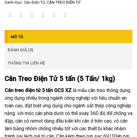
Danh mục:
Cân Điện Tử
,
CÂN TREO ĐIỆN TỬ
MÔ TẢ
ĐÁNH GIÁ (0)
THÔNG TIN LIÊN HỆ
Cân Treo Điện Tử 5 tấn (5 Tấn/ 1kg)
Cân treo điện tử 5 tấn OCS XZ
là mẫu cân treo thông dụng
ứng dụng nhiều trong ngành công nghiệp với tiêu chuẩn an
toàn cao, đặt biệt ứng dụng cho ngành sắt thép công nghiệp
nặng. với móc cân phía dưới có thể xoay 360 độ để chống va
đập, cân có remot dùng đều kiển khi cân ở trên cao, vỏ cân
làm bằng nhôm chống nhiễu tốt với các thiết bị khác nhằm
tránh sai lệch giá trị cân. Cân kèm theo pin sạc 6V/10ah pin