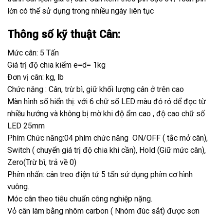
lớn có thể sử dụng trong nhiều ngày liên tục
Thông số kỹ thuật Cân:
Mức cân: 5 Tấn
Giá trị độ chia kiểm e=d= 1kg
Đơn vị cân: kg, lb
Chức năng : Cân, trừ bì, giữ khối lượng cân ở trên cao
Màn hình số hiển thị: với 6 chữ số LED màu đỏ rỏ dể đọc từ
nhiều hướng và không bị mờ khi độ ẩm cao , độ cao chữ số
LED 25mm
Phím Chức năng:04 phím chức năng ON/OFF ( tắc mở cân),
Switch ( chuyển giá trị độ chia khi cần), Hold (Giữ mức cân),
Zero(Trừ bì, trả về 0)
Phím nhấn: cân treo điện tử 5 tấn sử dụng phím cơ hình
vuông.
Móc cân theo tiêu chuẩn công nghiệp nặng.
Vỏ cân làm bằng nhôm carbon ( Nhóm đúc sắt) được sơn