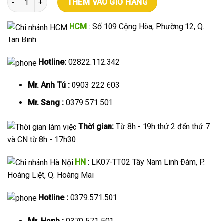
THÊM VÀO GIỎ HÀNG
HCM
: Số 109 Cộng Hòa, Phường 12, Q.
Tân Bình
Hotline:
02822.112.342
Mr. Anh Tú :
0903 222 603
Mr. Sang :
0379.571.501
Thời gian:
Từ 8h - 19h thứ 2 đến thứ 7
và CN từ 8h - 17h30
HN
: LK07-TT02 Tây Nam Linh Đàm, P.
Hoàng Liệt, Q. Hoàng Mai
Hotline :
0379.571.501
Mr. Hạnh :
0379 571 501