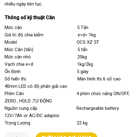
nhiều ngày liên tục.
Thông số kỹ thuật Cân
Mức cân 5 Tấn
Giá trị độ chia kiểm e=d= 1kg
Model OCS XZ 5T
Mức Cân (tấn) 5 tấn
Mức cân nhỏ 20kg
Vạch chia e=d 1kg/2kg
Ổn Định 5 giây
Số hiển thị Màn hình thị 6 số cao
40mm LED có độ phân giải cao
Phím Cân 4 phím chức năng ON/OFF,
ZERO , HOLD ,TỰ ĐỘNG
Nguồn cung cấp Rechargeable battery
12V/7Ah or AC/DC adaptor
Trọng Lượng 22 kg
Cân Treo Điện Tử 5 tấn số lượng