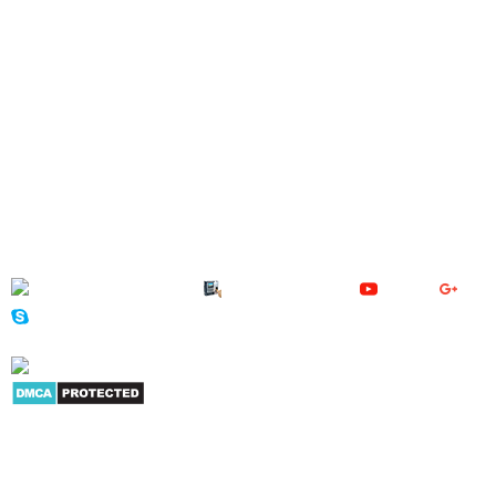
VỀ CHÚNG TÔI
ĐIỆN MÁY VĂN PHÒNG .COM là thương hiệu trực tuyến hơn 10 năm của
Công ty TNHH công nghệ Hoa Sơn, chuyên phân phối hàng điện tử máy
văn phòng nhập khẩu chính hãng. Sản phẩm nổi bật là các dòng máy
chấm công, camera quan sát, thiết bị kiểm soát An ninh, khóa cửa vân
tay, máy chiếu, máy in, máy hủy giấy... Mục tiêu của chúng tôi là cung cấp
cho người tiêu dùng và doanh nghiệp nhiều sản phẩm dịch vụ có giá trị
trong hoạt động công việc - SỰ HÀI LÒNG CỦA KHÁCH HÀNG LÀ THÀNH
CÔNG CỦA CHÚNG TÔI !
Giới thiệu
|
Danh mục sản phẩm
|
Youtube
|
G+
|
Skype