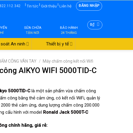
|
|
|
ĐĂNG NHẬP
Tin tức
Giới thiệu
Liên hệ
822.112.342
₫
0
UYỂN
SỬA CHỮA
BẢO HÀNH
PHÍ
TẬN NƠI
24 THÁNG
soát An ninh
Thiết bị y tế
HẤM CÔNG VÂN TAY
/
Máy chấm công kết nối Wifi
công AIKYO WIFI 5000TID-C
kyo 5000TID-C
là một sản phẩm vừa chấm công
ấm công bằng thẻ cảm ứng, có kết nối WiFi, quản lý
à 2000 thẻ cảm ứng, dung lượng chấm công 200.000
ùng cấu hình với model
Ronald Jack 5000T-C
ông
chính hãng, giá rẻ: