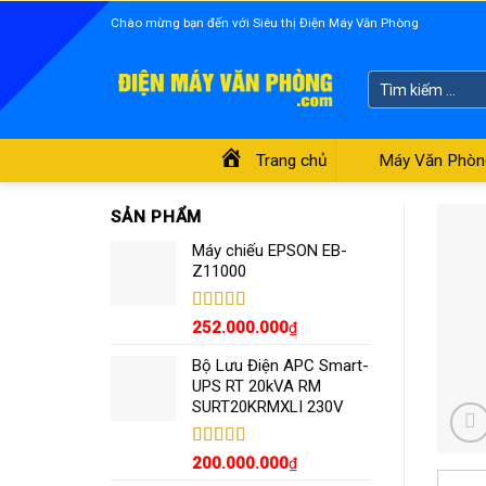
Skip
Chào mừng bạn đến với Siêu thị Điện Máy Văn Phòng
to
content
Tìm
kiếm:
Trang chủ
Máy Văn Phòn
SẢN PHẨM
Máy chiếu EPSON EB-
Z11000
Được xếp
252.000.000
₫
hạng
5.00
5
sao
Bộ Lưu Điện APC Smart-
UPS RT 20kVA RM
SURT20KRMXLI 230V
Được xếp
200.000.000
₫
hạng
4.55