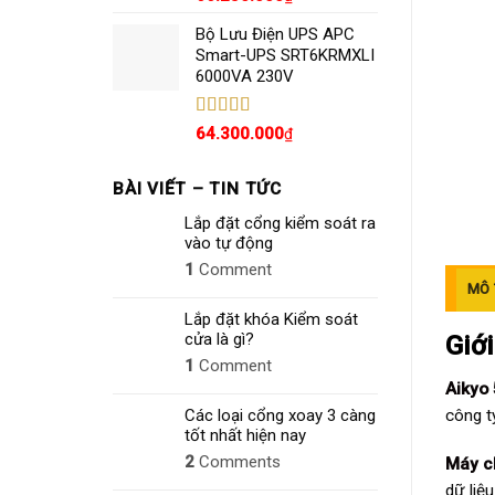
hạng
5.00
5
sao
Bộ Lưu Điện UPS APC
Smart-UPS SRT6KRMXLI
6000VA 230V
Được xếp
64.300.000
₫
hạng
4.80
5
sao
BÀI VIẾT – TIN TỨC
Lắp đặt cổng kiểm soát ra
vào tự động
1
Comment
MÔ 
Lắp đặt khóa Kiểm soát
Giới
cửa là gì?
1
Comment
Aikyo
Các loại cổng xoay 3 càng
công t
tốt nhất hiện nay
2
Comments
Máy c
dữ liệ