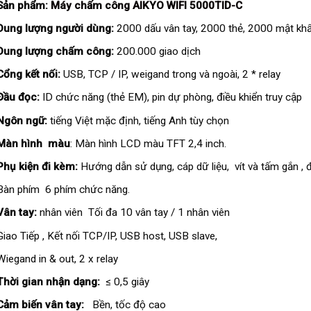
Sản phẩm:
Máy chấm công AIKYO WIFI 5000TID-C
Dung lượng người dùng:
2000 dấu vân tay, 2000 thẻ, 2000 mật kh
Dung lượng chấm công:
200.000 giao dịch
Cổng kết nối:
USB, TCP / IP, weigand trong và ngoài, 2 * relay
Đầu đọc:
ID chức năng (thẻ EM), pin dự phòng, điều khiển truy cập
Ngôn ngữ:
tiếng Việt mặc định, tiếng Anh tùy chọn
Màn hình màu
: Màn hình LCD màu TFT 2,4 inch.
Phụ kiện đi kèm:
Hướng dẫn sử dụng, cáp dữ liệu, vít và tấm gắn 
Bàn phím 6 phím chức năng.
Vân tay:
nhân viên Tối đa 10 vân tay / 1 nhân viên
Giao Tiếp , Kết nối TCP/IP, USB host, USB slave,
Wiegand in & out, 2 x relay
Thời gian nhận dạng:
≤ 0,5 giây
Cảm biến vân tay:
Bền, tốc độ cao