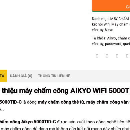
Gi
Danh mục:
MÁY CHẤM 
kết nối Wifi
,
Máy chấm 
vân tay Aikyo
Từ khóa:
Aikyo
,
chấm 
vân tay
,
password
,
quẹt
TẢ
ĐÁNH GIÁ (0)
THÔNG TIN LIÊN HỆ
 thiệu
máy chấm công AIKYO WIFI 5000T
 5000TID-C
là dòng
máy chấm công thẻ từ
,
máy châm công vân 
y…
hấm công Aikyo 5000TID-C
được sản xuất theo công nghệ tiên tiến
u máy chấm công dễ dàng mà không cần kết nối mạng dây phiền phứ