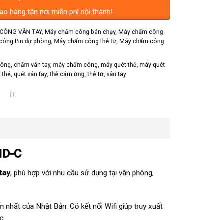
ao hàng tận nơi miễn phí nội thành!
CÔNG VÂN TAY
,
Máy chấm công bán chạy
,
Máy chấm công
công Pin dự phòng
,
Máy chấm công thẻ từ
,
Máy chấm công
công
,
chấm vân tay
,
máy chấm công
,
máy quét thẻ
,
máy quét
 thẻ
,
quét vân tay
,
thẻ cảm ứng
,
thẻ từ
,
vân tay
ID-C
tay
, phù hợp với nhu cầu sử dụng tại văn phòng,
 nhất của Nhật Bản. Có kết nối Wifi giúp truy xuất
c.