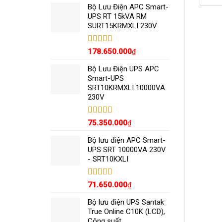
5 sao
Bộ Lưu Điện APC Smart-
UPS RT 15kVA RM
SURT15KRMXLI 230V
Được xếp
178.650.000
₫
hạng
5.00
5
sao
Bộ Lưu Điện UPS APC
Smart-UPS
SRT10KRMXLI 10000VA
230V
Được xếp
75.350.000
₫
hạng
5.00
5
sao
Bộ lưu điện APC Smart-
UPS SRT 10000VA 230V
- SRT10KXLI
Được xếp
71.650.000
₫
hạng
5.00
5
sao
Bộ lưu điện UPS Santak
True Online C10K (LCD),
Công suất