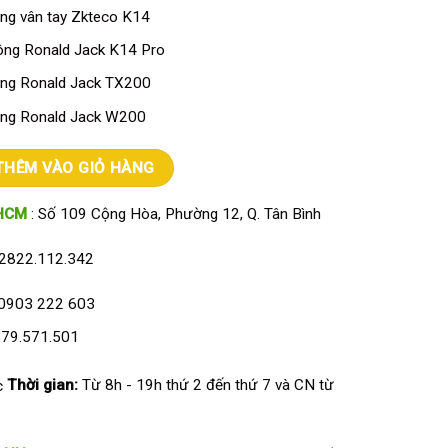
g vân tay Zkteco K14
ng Ronald Jack K14 Pro
ng Ronald Jack TX200
ng Ronald Jack W200
O WIFI 5000TID-C số lượng
THÊM VÀO GIỎ HÀNG
HCM
: Số 109 Cộng Hòa, Phường 12, Q. Tân Bình
2822.112.342
0903 222 603
79.571.501
Thời gian:
Từ 8h - 19h thứ 2 đến thứ 7 và CN từ