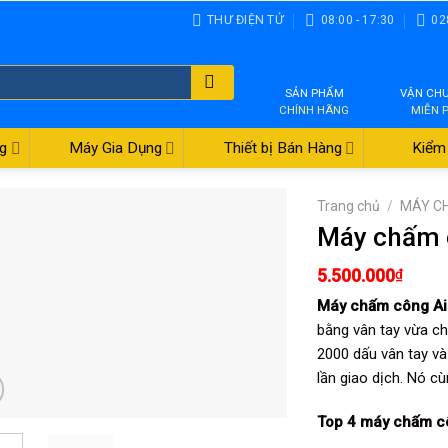
THƯ ĐIỆN TỬ
08:00 - 17:30
02
SẢN PHẨM
VẬN CH
CHÍNH HÃNG
MIỄN 
g
Máy Gia Dụng
Thiết bị Bán Hàng
Kiểm 
Trang chủ
/
MÁY C
Máy chấm 
5.500.000
₫
Máy chấm công Ai
bằng vân tay vừa ch
2000 dấu vân tay v
lần giao dịch. Nó c
Top 4
máy chấm c