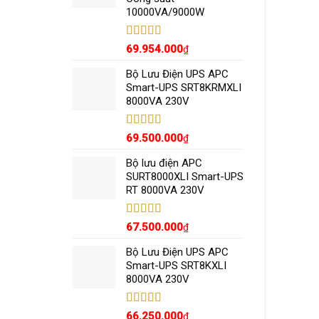
10000VA/9000W
Được xếp
69.954.000
₫
hạng
5.00
5
sao
Bộ Lưu Điện UPS APC
Smart-UPS SRT8KRMXLI
8000VA 230V
Được xếp
69.500.000
₫
hạng
5.00
5
sao
Bộ lưu điện APC
SURT8000XLI Smart-UPS
RT 8000VA 230V
Được xếp
67.500.000
₫
hạng
5.00
5
sao
Bộ Lưu Điện UPS APC
Smart-UPS SRT8KXLI
8000VA 230V
Được xếp
66.250.000
₫