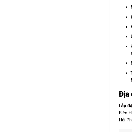
Địa 
Lắp đ
Biên H
Hải Ph