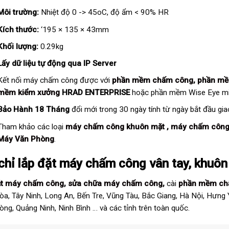
Môi trường:
Nhiệt độ 0 -> 45oC, độ ẩm < 90% HR
Kích thước:
‘195 × 135 × 43mm
Khối lượng:
0.29kg
Lấy dữ liệu tự động qua IP Server
Kết nối máy chấm công được với
phần mềm chấm công
,
phần mề
mềm kiểm xưởng
HRAD ENTERPRISE
hoặc phần mềm Wise Eye mi
Bảo Hành 18 Tháng
đổi mới trong 30 ngày tính từ ngày bắt đầu gia
Tham khảo các loại
máy chấm công khuôn mặt
,
máy chấm công
Máy Văn Phòng
.
chỉ lắp đặt máy chấm công vân tay, khuôn
ặt máy chấm công
,
sửa chữa máy chấm công
,
cài
phần mềm ch
òa, Tây Ninh, Long An, Bến Tre, Vũng Tàu, Bắc Giang, Hà Nội, Hưng
òng, Quảng Ninh, Ninh Bình … và các tỉnh trên toàn quốc.