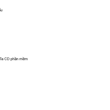
ẩu
, đĩa CD phần mềm