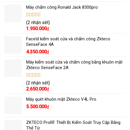
Máy chấm công Ronald Jack 8300pro
Được xếp
(2 nhận xét)
hạng
5.00
5
1.950.000
₫
sao
FaceId kiểm soát cửa và chấm công Zkteco
SenseFace 4A
4.350.000
₫
Máy kiểm soát cửa và chấm công bằng khuôn mặt
Zkteco SenseFace 2A
Được xếp
(2 nhận xét)
hạng
5.00
5
2.650.000
₫
sao
Máy quét khuôn mặt Zkteco V4L Pro
5.500.000
₫
ZKTECO ProRF Thiết Bị Kiểm Soát Truy Cập Bằng
Thẻ Từ