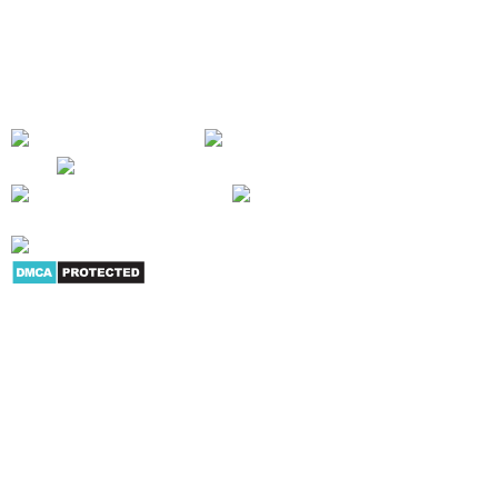
tay, máy chiếu, máy in, máy hủy giấy... Mục tiêu của chúng tôi là cung cấp
cho người tiêu dùng và doanh nghiệp nhiều sản phẩm dịch vụ có giá trị
trong hoạt động công việc - SỰ HÀI LÒNG CỦA KHÁCH HÀNG LÀ THÀNH
CÔNG CỦA CHÚNG TÔI !
Giới thiệu
|
Danh mục sản
phẩm
|
Youtube
|
G+
|
Skype