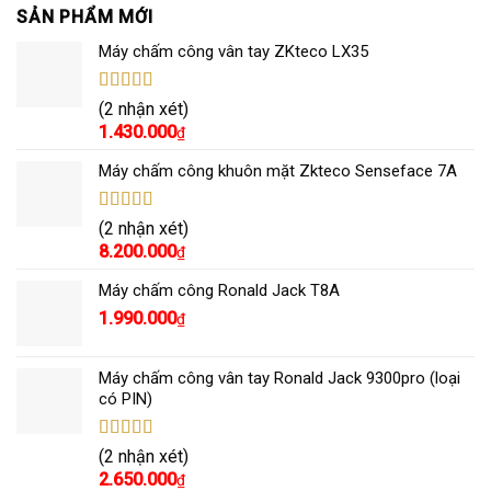
SẢN PHẨM MỚI
Máy chấm công vân tay ZKteco LX35
Được xếp
(2 nhận xét)
hạng
5.00
5
1.430.000
₫
sao
Máy chấm công khuôn mặt Zkteco Senseface 7A
Được xếp
(2 nhận xét)
hạng
5.00
5
8.200.000
₫
sao
Máy chấm công Ronald Jack T8A
1.990.000
₫
Máy chấm công vân tay Ronald Jack 9300pro (loại
có PIN)
Được xếp
(2 nhận xét)
hạng
5.00
5
2.650.000
₫
sao