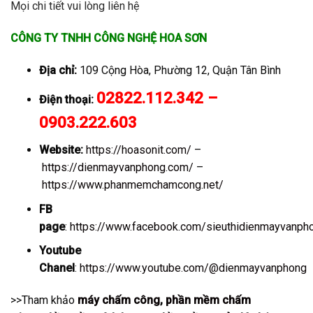
Mọi chi tiết vui lòng liên hệ
CÔNG TY TNHH CÔNG NGHỆ HOA SƠN
Địa chỉ:
109 Cộng Hòa, Phường 12, Quận Tân Bình
02822.112.342 –
Điện thoại:
0903.222.603
Website:
https://hoasonit.com/
–
https://dienmayvanphong.com/
–
https://www.phanmemchamcong.net/
FB
page
:
https://www.facebook.com/sieuthidienmayvanph
Youtube
Chanel
:
https://www.youtube.com/@dienmayvanphong
>>Tham khảo
máy chấm công
,
phần mềm chấm