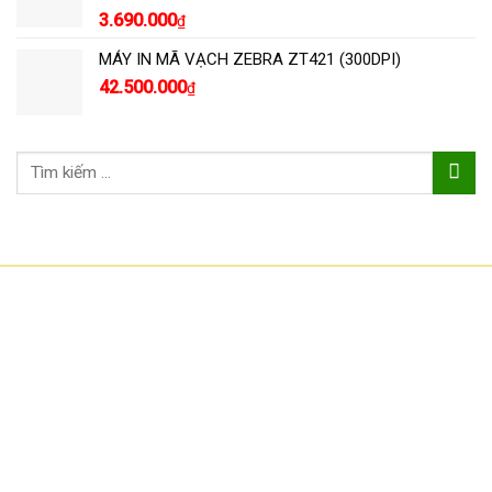
3.690.000
₫
MÁY IN MÃ VẠCH ZEBRA ZT421 (300DPI)
42.500.000
₫
Tìm
kiếm:
CÔNG TY TNHH CÔNG NGHỆ HOA SƠN
GPKD: 0315101308 Sở KHĐT HCM cấp ngày 11/06/2018
Địa chỉ: 56/3 Cầu Xây 2, KP6, P. Tân Phú, TP Thủ Đức, TP HCM
HCM: số 109 Cộng Hòa, Phường 12, Q.Tân Bình
Hà Nội: LK07-TT02 Tây Nam Linh Đàm, P. Hoàng Liệt, Q. Hoàng Mai
Bình Dương: 150 quốc lộ 1K, phường Đông Hòa, TP Dĩ An
Hotline: 02822.112.342 - 0903.222.603