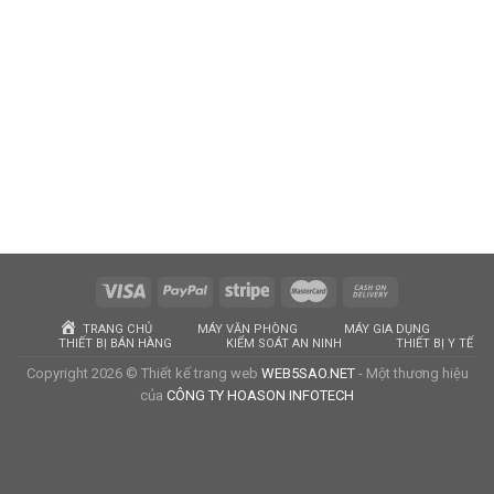
TRANG CHỦ
MÁY VĂN PHÒNG
MÁY GIA DỤNG
THIẾT BỊ BÁN HÀNG
KIỂM SOÁT AN NINH
THIẾT BỊ Y TẾ
Copyright 2026 © Thiết kế trang web
WEB5SAO.NET
- Một thương hiệu
của
CÔNG TY HOASON INFOTECH