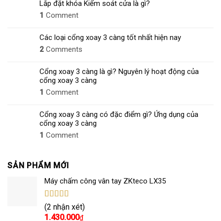
Lắp đặt khóa Kiểm soát cửa là gì?
1
Comment
Các loại cổng xoay 3 càng tốt nhất hiện nay
2
Comments
Cổng xoay 3 càng là gì? Nguyên lý hoạt động của
cổng xoay 3 càng
1
Comment
Cổng xoay 3 càng có đặc điểm gì? Ứng dụng của
cổng xoay 3 càng
1
Comment
SẢN PHẨM MỚI
Máy chấm công vân tay ZKteco LX35
Được xếp
(2 nhận xét)
hạng
5.00
5
1.430.000
₫