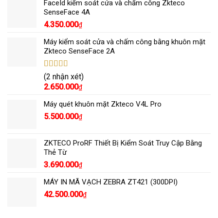
FaceId kiểm soát cửa và chấm công Zkteco
SenseFace 4A
4.350.000
₫
Máy kiểm soát cửa và chấm công bằng khuôn mặt
Zkteco SenseFace 2A
Được xếp
(2 nhận xét)
hạng
5.00
5
2.650.000
₫
sao
Máy quét khuôn mặt Zkteco V4L Pro
5.500.000
₫
ZKTECO ProRF Thiết Bị Kiểm Soát Truy Cập Bằng
Thẻ Từ
3.690.000
₫
MÁY IN MÃ VẠCH ZEBRA ZT421 (300DPI)
42.500.000
₫