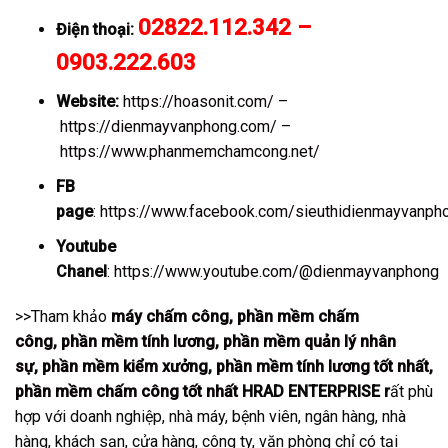
02822.112.342 –
Điện thoại:
0903.222.603
Website:
https://hoasonit.com/
–
https://dienmayvanphong.com/
–
https://www.phanmemchamcong.net/
FB
page
:
https://www.facebook.com/sieuthidienmayvanph
Youtube
Chanel
:
https://www.youtube.com/@dienmayvanphong
>>Tham khảo
máy chấm công
,
phần mềm chấm
công
,
phần mềm tính lương
,
phần mềm quản lý nhân
sự
,
phần mềm kiểm xưởng
,
phần mềm tính lương tốt nhất
,
phần mềm chấm công tốt nhất
HRAD ENTERPRISE r
ất phù
hợp với doanh nghiệp, nhà máy, bệnh viên, ngân hàng, nhà
hàng, khách sạn, cửa hàng, công ty, văn phòng chỉ có tại