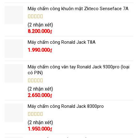
sao
Máy chấm công khuôn mặt Zkteco Senseface 7A
Được xếp
(2 nhận xét)
hạng
5.00
5
8.200.000
₫
sao
Máy chấm công Ronald Jack T8A
1.990.000
₫
Máy chấm công vân tay Ronald Jack 9300pro (loại
có PIN)
Được xếp
(2 nhận xét)
hạng
5.00
5
2.650.000
₫
sao
Máy chấm công Ronald Jack 8300pro
Được xếp
(2 nhận xét)
hạng
5.00
5
1.950.000
₫
sao