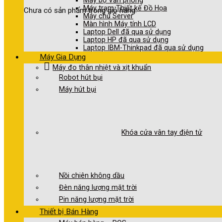
Máy bộ Văn phòng
Máy trạm Thiết kế Đồ Họa
Chưa có sản phẩm trong giỏ hàng.
Máy chủ Server
Màn hình Máy tính LCD
Laptop Dell đã qua sử dụng
Laptop HP đã qua sử dụng
Laptop IBM-Thinkpad đã qua sử dụng
Máy Gia Dụng
Máy đo thân nhiệt và xịt khuẩn
Robot hút bụi
Máy hút bụi
Khóa cửa vân tay điện tử
Nồi chiên không dầu
Đèn năng lượng mặt trời
Pin năng lượng mặt trời
Thiết bị Bán Hàng