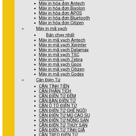
Máy in hóa đơn Antech
Máy in hóa đơn Bixolon
Máy in hóa đơn APOS
Máy in hóa đơn Bluetooth
Máy in hóa đơn Citizen
Máy in mã vạch
Bán chạy nhất
Máy in mã vạch Antech
Máy in mã vạch Xprinter
Máy in mã vạch Datamax
Máy in mã vạch TSC
Máy in mã vạch Zebra
Máy in mã vạch Gpos
Máy in mã vạch Citizen
Máy in mã vạch Godex
Cân Điện Tử
CÂN TÍNH TIỀN
CÂN PHÂN TÍCH
CÂN ĐIỆN TỬ ĐẾM
CÂN BÀN ĐIỆN TỬ
CÂN Ô TÔ ĐIỆN TỬ
CÂN ĐIỆN TỬ GHẾ NGỒI
CÂN ĐIỆN TỬ MỦ CAO SU
CÂN ĐIỆN TỬ NÔNG SẢN
CÂN ĐIỆN TỬ THỦY SẢN
CÂN ĐIỆN TỬ TÍNH GIÁ
CÂN TREO ĐIỆN TỬ