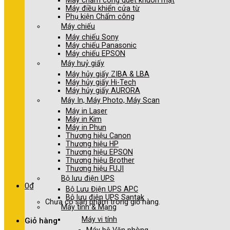
Máy chấm công quét khuôn mặt
Máy điều khiển cửa từ
Phụ kiện Chấm công
Máy chiếu
Máy chiếu Sony
Máy chiếu Panasonic
Máy chiếu EPSON
Máy huỷ giấy
Máy hủy giấy ZIBA & LBA
Máy hủy giấy Hi-Tech
Máy hủy giấy AURORA
Máy In, Máy Photo, Máy Scan
Máy in Laser
Máy in Kim
Máy in Phun
Thương hiệu Canon
Thương hiệu HP
Thương hiệu EPSON
Thương hiệu Brother
Thương hiệu FUJI
Bộ lưu điện UPS
0
₫
Bộ Lưu Điện UPS APC
Bộ lưu điện UPS Santak
Chưa có sản phẩm trong giỏ hàng.
Máy tính & Mạng
Máy vi tính
Giỏ hàng