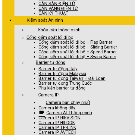
CÂN SÀN ĐIỆN TỬ
CÂN VÀNG ĐIỆN TỬ
CÂN KỸ THUẬT
Kiểm soát An ninh
Khóa cửa thông minh
Cổng kiểm soát lối đi bộ
Cổng kiểm soát lối đi bộ – Flap Barrier
Cổng kiểm soát lối đi bộ – Sliding Barrier
Cổng kiểm soát lối đi bộ – Speed Barrier
Cổng kiểm soát lối đi bộ – Swing Barrier
Barrier tự động
Barrier tự động Italy
Barrier tự động Malaysia
Barrier tự động Taiwan – Đài Loan
Barrier tự động Trung Quốc
Phụ kiện barrier tự động
Camera IP
Camera bán chạy nhất
Camera không dây
Camera AI Thông minh
Camera IP HIKVISION
Camera IP HILOOK
Camera IP TP-LINK
Camera IP AVTECH