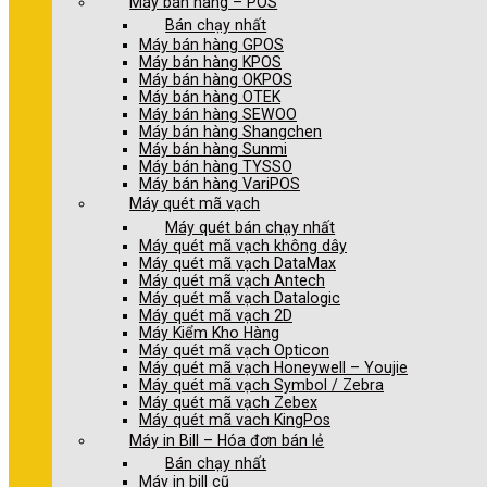
Máy bán hàng – POS
Bán chạy nhất
Máy bán hàng GPOS
Máy bán hàng KPOS
Máy bán hàng OKPOS
Máy bán hàng OTEK
Máy bán hàng SEWOO
Máy bán hàng Shangchen
Máy bán hàng Sunmi
Máy bán hàng TYSSO
Máy bán hàng VariPOS
Máy quét mã vạch
Máy quét bán chạy nhất
Máy quét mã vạch không dây
Máy quét mã vạch DataMax
Máy quét mã vạch Antech
Máy quét mã vạch Datalogic
Máy quét mã vạch 2D
Máy Kiểm Kho Hàng
Máy quét mã vạch Opticon
Máy quét mã vạch Honeywell – Youjie
Máy quét mã vạch Symbol / Zebra
Máy quét mã vạch Zebex
Máy quét mã vach KingPos
Máy in Bill – Hóa đơn bán lẻ
Bán chạy nhất
Máy in bill cũ