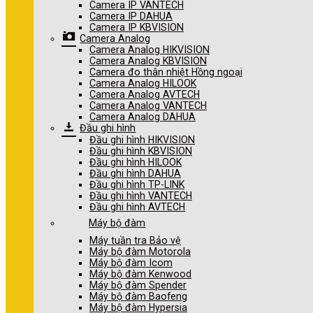
Camera IP VANTECH
Camera IP DAHUA
Camera IP KBVISION
Camera Analog
Camera Analog HIKVISION
Camera Analog KBVISION
Camera đo thân nhiệt Hồng ngoại
Camera Analog HILOOK
Camera Analog AVTECH
Camera Analog VANTECH
Camera Analog DAHUA
Đầu ghi hình
Đầu ghi hình HIKVISION
Đầu ghi hình KBVISION
Đầu ghi hình HILOOK
Đầu ghi hình DAHUA
Đầu ghi hình TP-LINK
Đầu ghi hình VANTECH
Đầu ghi hình AVTECH
Máy bộ đàm
Máy tuần tra Bảo vệ
Máy bộ đàm Motorola
Máy bộ đàm Icom
Máy bộ đàm Kenwood
Máy bộ đàm Spender
Máy bộ đàm Baofeng
Máy bộ đàm Hypersia