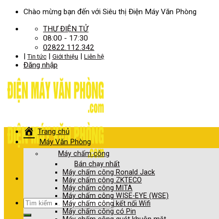
Skip
Chào mừng bạn đến với Siêu thị Điện Máy Văn Phòng
to
THƯ ĐIỆN TỬ
content
08:00 - 17:30
02822.112.342
|
|
|
Tin tức
Giới thiệu
Liên hệ
Đăng nhập
Trang chủ
Máy Văn Phòng
Máy chấm công
Bán chạy nhất
Máy chấm công Ronald Jack
Máy chấm công ZKTECO
Máy chấm công MITA
Máy chấm công WISE-EYE (WSE)
Tìm
Máy chấm công kết nối Wifi
kiếm:
Máy chấm công có Pin