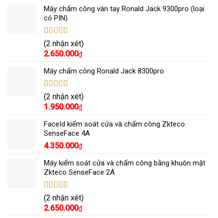
Máy chấm công vân tay Ronald Jack 9300pro (loại
có PIN)
Được xếp
(2 nhận xét)
hạng
5.00
5
2.650.000
₫
sao
Máy chấm công Ronald Jack 8300pro
Được xếp
(2 nhận xét)
hạng
5.00
5
1.950.000
₫
sao
FaceId kiểm soát cửa và chấm công Zkteco
SenseFace 4A
4.350.000
₫
Máy kiểm soát cửa và chấm công bằng khuôn mặt
Zkteco SenseFace 2A
Được xếp
(2 nhận xét)
hạng
5.00
5
2.650.000
₫
sao