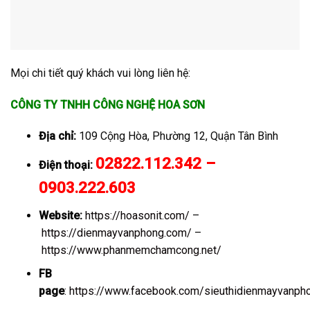
Mọi chi tiết quý khách vui lòng liên hệ:
CÔNG TY TNHH CÔNG NGHỆ HOA SƠN
Địa chỉ:
109 Cộng Hòa, Phường 12, Quận Tân Bình
02822.112.342 –
Điện thoại:
0903.222.603
Website:
https://hoasonit.com/
–
https://dienmayvanphong.com/
–
https://www.phanmemchamcong.net/
FB
page
:
https://www.facebook.com/sieuthidienmayvanph