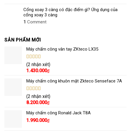
Cổng xoay 3 càng có đặc điểm gì? Ứng dụng của
cổng xoay 3 càng
1
Comment
SẢN PHẨM MỚI
Máy chấm công vân tay ZKteco LX35
Được xếp
(2 nhận xét)
hạng
5.00
5
1.430.000
₫
sao
Máy chấm công khuôn mặt Zkteco Senseface 7A
Được xếp
(2 nhận xét)
hạng
5.00
5
8.200.000
₫
sao
Máy chấm công Ronald Jack T8A
1.990.000
₫