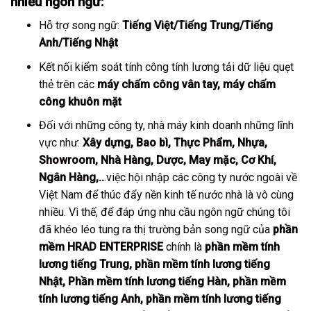
nhiều ngôn ngữ:
Hỗ trợ song ngữ:
Tiếng Việt/Tiếng Trung/Tiếng
Anh/Tiếng Nhật
Kết nối kiểm soát tính công tính lương tải dữ liệu quẹt
thẻ trên các
máy chấm công vân tay
,
máy chấm
công khuôn mặt
Đối với những công ty, nhà máy kinh doanh những lĩnh
vực như:
Xây dựng
,
Bao bì
,
Thực Phẩm
,
Nhựa
,
Showroom
,
Nhà Hàng
,
Dược
,
May mặc
,
Cơ Khí
,
Ngân Hàng
,..
.việc hội nhập các công ty nước ngoài về
Việt Nam để thúc đẩy nền kinh tế nước nhà là vô cùng
nhiều. Vì thế, để đáp ứng nhu cầu ngôn ngữ chúng tôi
đã khéo léo tung ra thị trường bản song ngữ của
phần
mềm HRAD ENTERPRISE
chính là
phần mềm tính
lương tiếng Trung
,
phần mềm tính lương tiếng
Nhật
,
Phần mềm tính lương tiếng Hàn
,
phần mềm
tính lương tiếng Anh
,
phần mềm tính lương tiếng