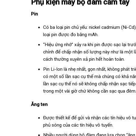
Phụ kiện máy bộ đàm cầm tay
Pin
Có ba loại pin chủ yếu: nickel cadmium (Ni-Cd)
loại pin được đo bằng mAh.
“Hiệu ứng nhớ” xảy ra khi pin được sạc lại tr
chỉnh để chấp nhận số lượng này như là một l
cách thường xuyên xả pin hết hoàn toàn.
Pin Li-Ion là nhẹ nhất, gọn nhất, không phát tr
có một số lần sạc cụ thể mà chúng có khả năng
lần sạc cụ thể nó sẽ không chấp nhận sạc tiế
trong một vài giờ chứ không cần sạc qua đêm
Ăng ten
Được thiết kế để gửi và nhận các tín hiệu vô 
phủ sóng của các tín hiệu vô tuyến.
Nhiều người dùng bộ đàm đang lựa chọn “ăng ten