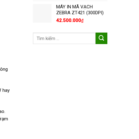
MÁY IN MÃ VẠCH
ZEBRA ZT421 (300DPI)
42.500.000
₫
Tìm
kiếm:
công
W hay
ao.
Trạm