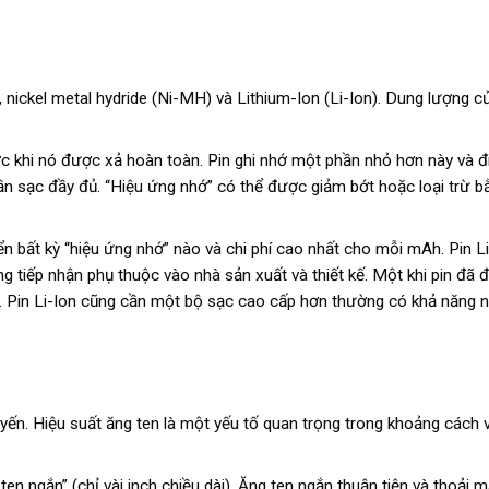
, nickel metal hydride (Ni-MH) và Lithium-Ion (Li-Ion). Dung lượng c
ước khi nó được xả hoàn toàn. Pin ghi nhớ một phần nhỏ hơn này và đ
ần sạc đầy đủ. “Hiệu ứng nhớ” có thể được giảm bớt hoặc loại trừ b
iển bất kỳ “hiệu ứng nhớ” nào và chi phí cao nhất cho mỗi mAh. Pin L
 tiếp nhận phụ thuộc vào nhà sản xuất và thiết kế. Một khi pin đã 
p. Pin Li-Ion cũng cần một bộ sạc cao cấp hơn thường có khả năng n
.
tuyến. Hiệu suất ăng ten là một yếu tố quan trọng trong khoảng cách 
 ngắn” (chỉ vài inch chiều dài). Ăng ten ngắn thuận tiện và thoải m