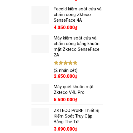
5 sao
FaceId kiểm soát cửa và
chấm công Zkteco
SenseFace 4A
4.350.000
₫
Máy kiểm soát cửa và
chấm công bằng khuôn
mặt Zkteco SenseFace
2A
Được xếp
(2 nhận xét)
hạng
5.00
2.650.000
₫
5 sao
Máy quét khuôn mặt
Zkteco V4L Pro
5.500.000
₫
ZKTECO ProRF Thiết Bị
Kiểm Soát Truy Cập
Bằng Thẻ Từ
3.690.000
₫