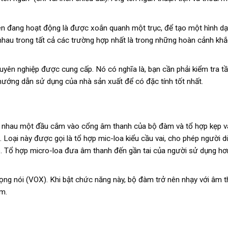
en đang hoạt động là được xoắn quanh một trục, để tạo một hình d
nhau trong tất cả các trường hợp nhất là trong những hoàn cảnh kh
huyên nghiệp được cung cấp. Nó có nghĩa là, bạn cần phải kiểm tra t
hướng dẫn sử dụng của nhà sản xuất để có đặc tính tốt nhất.
c nhau một đầu cắm vào cổng âm thanh của bộ đàm và tổ hợp kẹp 
. Loại này được gọi là tổ hợp mic-loa kiểu cầu vai, cho phép người d
ọ. Tổ hợp micro-loa đưa âm thanh đến gần tai của người sử dụng hơ
ọng nói (VOX). Khi bật chức năng này, bộ đàm trở nên nhạy với âm 
m.