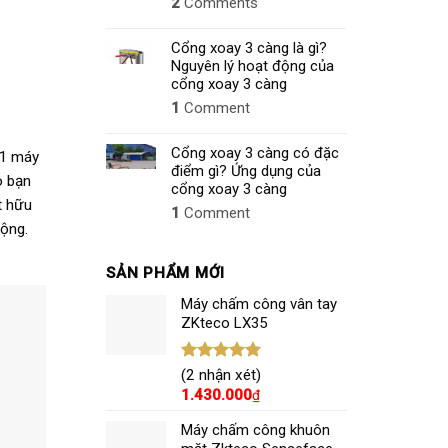
2
Comments
Cổng xoay 3 càng là gì?
Nguyên lý hoạt động của
cổng xoay 3 càng
1
Comment
Cổng xoay 3 càng có đặc
 1 máy
điểm gì? Ứng dụng của
o bạn
cổng xoay 3 càng
t hữu
1
Comment
cộng.
SẢN PHẨM MỚI
Máy chấm công vân tay
ZKteco LX35
Được xếp
(2 nhận xét)
hạng
5.00
1.430.000
₫
5 sao
Máy chấm công khuôn