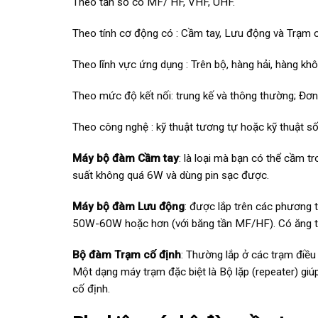
Theo tần số có MF/ HF, VHF, UHF.
Theo tính cơ động có : Cầm tay, Lưu động và Trạm c
Theo lĩnh vực ứng dụng : Trên bộ, hàng hải, hàng kh
Theo mức độ kết nối: trung kế và thông thường; Đơn
Theo công nghệ : kỹ thuật tương tự hoặc kỹ thuật số
Máy bộ đàm Cầm tay
: là loại mà bạn có thể cầm 
suất không quá 6W và dùng pin sạc được.
Máy bộ đàm Lưu động
: được lắp trên các phương 
50W-60W hoặc hơn (với băng tần MF/HF). Có ăng ten
Bộ đàm Trạm cố định
: Thường lắp ở các trạm điều 
Một dạng máy trạm đặc biệt là Bộ lặp (repeater) gi
cố định.