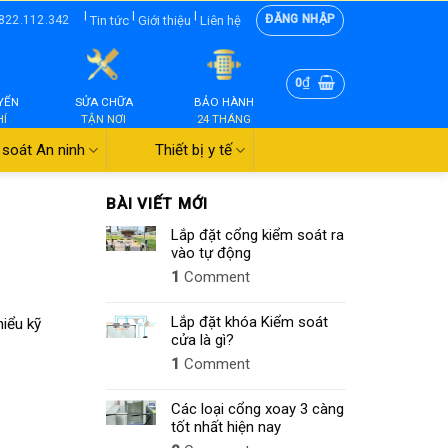
|
|
|
ĐĂNG NHẬP
Tin tức
Giới thiệu
Liên hệ
822.112.342
₫
0
YỂN
SỬA CHỮA
BẢO HÀNH
HÍ
TẬN NƠI
24 THÁNG
soát An ninh
Thiết bị y tế
BÀI VIẾT MỚI
Lắp đặt cổng kiểm soát ra
vào tự động
1
Comment
Lắp đặt khóa Kiểm soát
hiểu kỹ
cửa là gì?
1
Comment
Các loại cổng xoay 3 càng
tốt nhất hiện nay