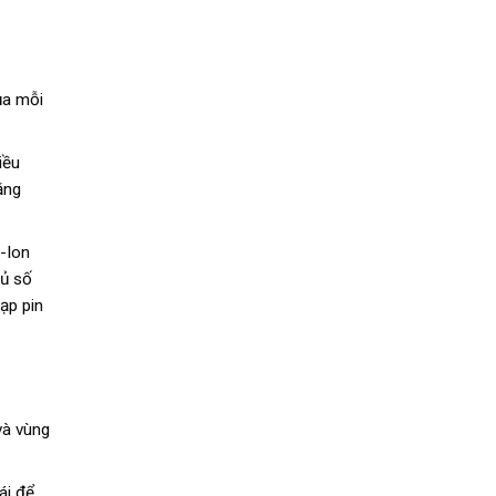
ủa mỗi
iều
ằng
i-Ion
đủ số
ạp pin
và vùng
ái để