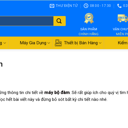
THƯ ĐIỆN TỬ
08:00 - 17:30
02
SẢN PHẨM
VẬN CHU
CHÍNH HÃNG
MIỄN P
g
Máy Gia Dụng
Thiết bị Bán Hàng
Kiểm 
m
ững thông tin chi tiết về
máy bộ đàm
. Sẽ rất giúp ích cho quý vị tìm 
c hết bài viết này và đừng bỏ sót bất kỳ chi tiết nào nhé.