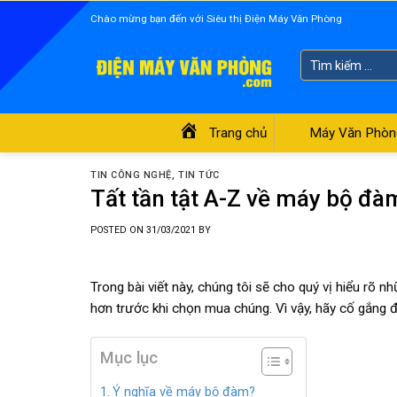
Skip
Chào mừng bạn đến với Siêu thị Điện Máy Văn Phòng
to
content
Tìm
kiếm:
Trang chủ
Máy Văn Phòn
TIN CÔNG NGHỆ
,
TIN TỨC
Tất tần tật A-Z về máy bộ đà
POSTED ON
31/03/2021
BY
Trong bài viết này, chúng tôi sẽ cho quý vị hiểu rõ nh
hơn trước khi chọn mua chúng. Vì vậy, hãy cố gắng đọ
Mục lục
Ý nghĩa về máy bộ đàm?