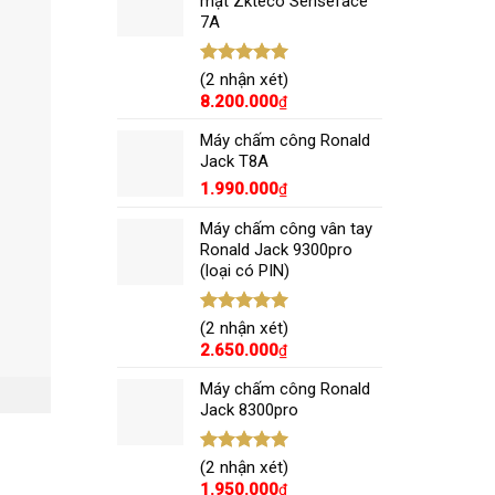
mặt Zkteco Senseface
7A
Được xếp
(2 nhận xét)
hạng
5.00
8.200.000
₫
5 sao
Máy chấm công Ronald
Jack T8A
1.990.000
₫
Máy chấm công vân tay
Ronald Jack 9300pro
(loại có PIN)
Được xếp
(2 nhận xét)
hạng
5.00
2.650.000
₫
5 sao
Máy chấm công Ronald
Jack 8300pro
Được xếp
(2 nhận xét)
hạng
5.00
1.950.000
₫