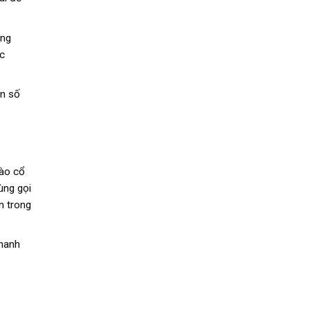
ạng
ắc
ần số
vào cổ
ùng gọi
n trong
thanh