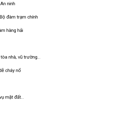
 An ninh
> Bộ đàm trạm chính
àm hàng hải
 tòa nhà, vũ trường…
 dễ cháy nổ
 vụ mặt đất…