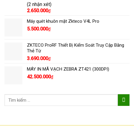
Được xếp
(2 nhận xét)
hạng
5.00
5
2.650.000
₫
sao
Máy quét khuôn mặt Zkteco V4L Pro
5.500.000
₫
ZKTECO ProRF Thiết Bị Kiểm Soát Truy Cập Bằng
Thẻ Từ
3.690.000
₫
MÁY IN MÃ VẠCH ZEBRA ZT421 (300DPI)
42.500.000
₫
Tìm
kiếm: