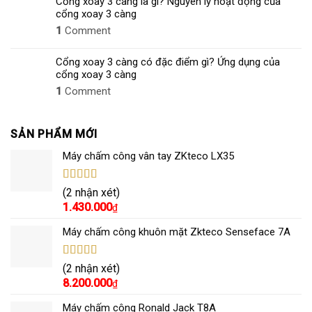
Cổng xoay 3 càng là gì? Nguyên lý hoạt động của
cổng xoay 3 càng
1
Comment
Cổng xoay 3 càng có đặc điểm gì? Ứng dụng của
cổng xoay 3 càng
1
Comment
SẢN PHẨM MỚI
Máy chấm công vân tay ZKteco LX35
Được xếp
(2 nhận xét)
hạng
5.00
5
1.430.000
₫
sao
Máy chấm công khuôn mặt Zkteco Senseface 7A
Được xếp
(2 nhận xét)
hạng
5.00
5
8.200.000
₫
sao
Máy chấm công Ronald Jack T8A