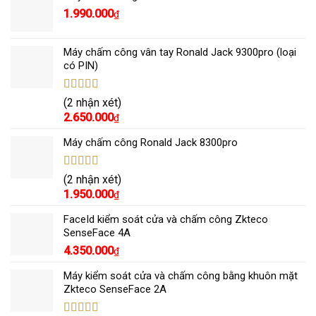
1.990.000
₫
Máy chấm công vân tay Ronald Jack 9300pro (loại
có PIN)
Được xếp
(2 nhận xét)
hạng
5.00
5
2.650.000
₫
sao
Máy chấm công Ronald Jack 8300pro
Được xếp
(2 nhận xét)
hạng
5.00
5
1.950.000
₫
sao
FaceId kiểm soát cửa và chấm công Zkteco
SenseFace 4A
4.350.000
₫
Máy kiểm soát cửa và chấm công bằng khuôn mặt
Zkteco SenseFace 2A