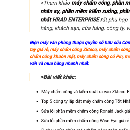
>Tham khảo
máy chấm công
,
phần m
nhân sự
,
phần mềm kiểm xưởng
,
phần
nhất
HRAD ENTERPRISE r
ất phù hợp 
hàng, khách sạn, cửa hàng, công ty, 
Điện máy văn phòng thuộc quyền sở hữu của Cô
tay giá rẻ
,
máy chấm công Zkteco
,
máy chấm công
chấm công khuôn mặt
,
máy chấm công có Pin
,
má
vấn và mua hàng nhanh nhất.
>Bài viết khác:
Máy chấm công và kiểm soát ra vào Zkteco 
Top 5 công ty lắp đặt máy chấm công Tốt Nh
Sửa lỗi phần mềm chấm công Ronald Jack gi
Sửa lỗi phần mềm chấm công Wise Eye giá r