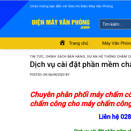
Skip
Chào mừng bạn đến với Siêu thị Điện Máy Văn Phòng
to
content
Tìm
kiếm:
Trang chủ
Máy Văn Phòn
TIN TỨC
,
CHÍNH SÁCH BÁN HÀNG
,
DỰ ÁN HỆ THỐNG CHẤM 
Dịch vụ cài đặt phần mềm chấ
POSTED ON
06/04/2023
BY
Chuyên phân phối
máy chấm c
chấm công
cho
máy chấm côn
Liên hệ 02