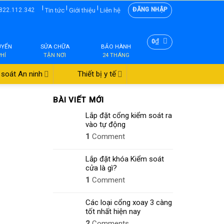
|
|
|
ĐĂNG NHẬP
Tin tức
Giới thiệu
Liên hệ
822.112.342
₫
0
UYỂN
SỬA CHỮA
BẢO HÀNH
PHÍ
TẬN NƠI
24 THÁNG
soát An ninh
Thiết bị y tế
BÀI VIẾT MỚI
Lắp đặt cổng kiểm soát ra
vào tự động
1
Comment
Lắp đặt khóa Kiểm soát
cửa là gì?
1
Comment
Các loại cổng xoay 3 càng
tốt nhất hiện nay
2
Comments