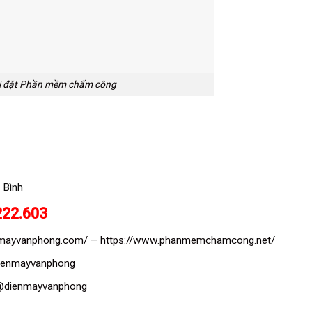
i đặt Phần mềm chấm công
 Bình
222.603
enmayvanphong.com/
–
https://www.phanmemchamcong.net/
dienmayvanphong
/@dienmayvanphong