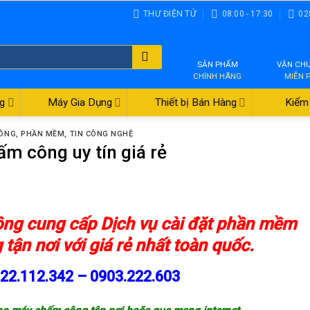
THƯ ĐIỆN TỬ
08:00 - 17:30
02
SẢN PHẨM
VẬN CH
CHÍNH HÃNG
MIỄN 
g
Máy Gia Dụng
Thiết bị Bán Hàng
Kiểm 
CÔNG
,
PHẦN MỀM
,
TIN CÔNG NGHỆ
m công uy tín giá rẻ
ông
cung cấp
Dịch vụ cài đặt phần mềm
g
tận nơi với giá rẻ nhất toàn quốc.
822.112.342 – 0903.222.603