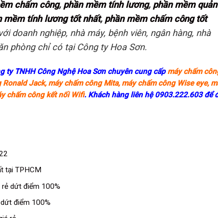
ềm chấm công
,
phần mềm tính lương
,
phần mềm quản 
 mềm tính lương tốt nhất
,
phần mềm chấm công tốt
với doanh nghiệp, nhà máy, bệnh viên, ngân hàng, nhà
văn phòng chỉ có tại Công ty Hoa Sơn.
ng ty TNHH Công Nghệ Hoa Sơn chuyên cung cấp
máy chấm côn
 Ronald Jack
,
máy chấm công Mita
,
máy chấm công Wise eye
,
m
y chấm công kết nối Wifi
. Khách hàng liên hệ 0903.222.603 để 
F22
ất tại TPHCM
á rẻ dứt điểm 100%
ẻ dứt điểm 100%