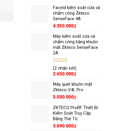
sao
FaceId kiểm soát cửa và
chấm công Zkteco
SenseFace 4A
4.350.000
₫
Máy kiểm soát cửa và
chấm công bằng khuôn
mặt Zkteco SenseFace
2A
Được xếp
(2 nhận xét)
hạng
5.00
5
2.650.000
₫
sao
Máy quét khuôn mặt
Zkteco V4L Pro
5.500.000
₫
ZKTECO ProRF Thiết Bị
Kiểm Soát Truy Cập
Bằng Thẻ Từ
3.690.000
₫