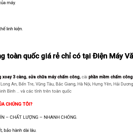
 của máy.
ế linh kiện.
 toàn quốc giá rẻ chỉ có tại Điện Máy V
g xoay 3 càng
,
sửa chữa máy chấm công
,
cài
phần mềm chấm công
 Long An, Bến Tre, Vũng Tàu, Bắc Giang, Hà Nội, Hưng Yên, Hải Dương
nh Bình … và các tỉnh trên toàn quốc
ỦA CHÚNG TÔI?
ÍN – CHẤT LƯỢNG – NHANH CHÓNG.
t, bảo hành dài lâu.