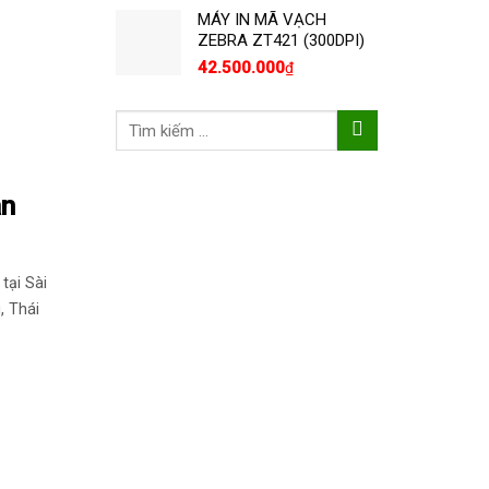
MÁY IN MÃ VẠCH
ZEBRA ZT421 (300DPI)
42.500.000
₫
Tìm
kiếm:
ăn
tại Sài
, Thái