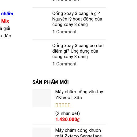
Cổng xoay 3 càng là gì?
m chấm
Nguyên lý hoạt động của
 Mix
cổng xoay 3 càng
à giải
1
Comment
u đáo.
Cổng xoay 3 càng có đặc
điểm gì? Ứng dụng của
cổng xoay 3 càng
1
Comment
SẢN PHẨM MỚI
Máy chấm công vân tay
ZKteco LX35
Được xếp
(2 nhận xét)
hạng
5.00
5
1.430.000
₫
sao
Máy chấm công khuôn
mặt Zkteco Senseface