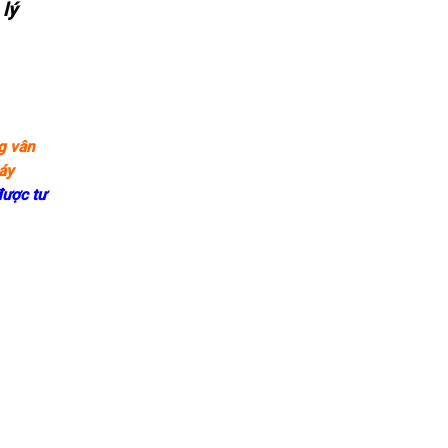
lý
g vân
áy
được tư