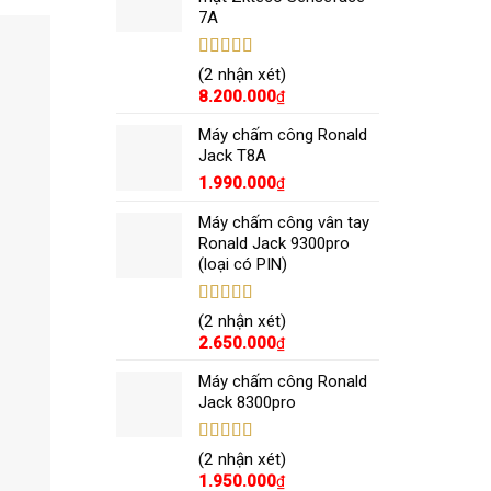
7A
Được xếp
(2 nhận xét)
hạng
5.00
5
8.200.000
₫
sao
Máy chấm công Ronald
Jack T8A
1.990.000
₫
Máy chấm công vân tay
Ronald Jack 9300pro
(loại có PIN)
Được xếp
(2 nhận xét)
hạng
5.00
5
2.650.000
₫
sao
Máy chấm công Ronald
Jack 8300pro
Được xếp
(2 nhận xét)
hạng
5.00
5
1.950.000
₫