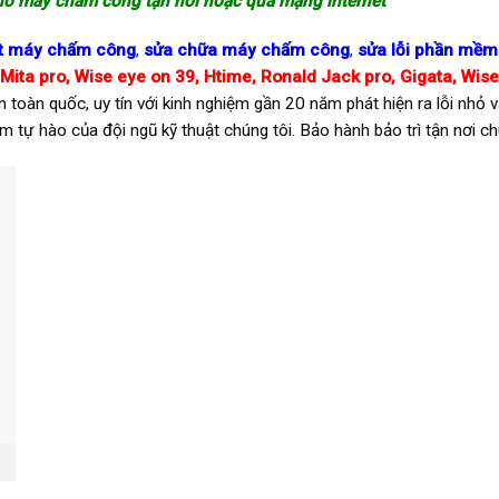
cho máy chấm công
tận nơi hoặc qua mạng internet
ặt máy chấm công
,
sửa chữa máy chấm công
,
sửa lỗi phần mề
Mita pro,
Wise eye on 39
, Htime,
Ronald Jack pro
, Gigata,
Wise
ên toàn quốc, uy tín với kinh nghiệm gần 20 năm phát hiện ra lỗi nhỏ v
 tự hào của đội ngũ kỹ thuật chúng tôi. Bảo hành bảo trì tận nơi ch