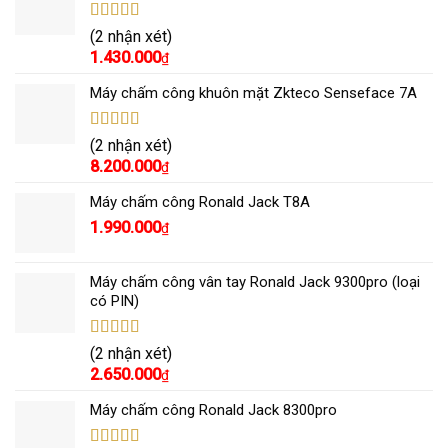
Được xếp
(2 nhận xét)
hạng
5.00
5
1.430.000
₫
sao
Máy chấm công khuôn mặt Zkteco Senseface 7A
Được xếp
(2 nhận xét)
hạng
5.00
5
8.200.000
₫
sao
Máy chấm công Ronald Jack T8A
1.990.000
₫
Máy chấm công vân tay Ronald Jack 9300pro (loại
có PIN)
Được xếp
(2 nhận xét)
hạng
5.00
5
2.650.000
₫
sao
Máy chấm công Ronald Jack 8300pro