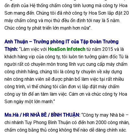
ổn định của Hệ thống chấm công tính lương mà công ty Hoa
Sơn mang đến. Chúng tôi đã nhờ công ty Hoa Sơn lắp đặt 20
máy chấm công và mọi thứ đều ổn định tới nay là 5 năm.
Chúc công ty phát triển lớn mạnh hơn nữa”.
Anh Thuận – Trưởng phòng IT của Tập Đoàn Trường
Thịnh:
“Làm việc với
HoaSon Infotech
từ năm 2015 và là
khách hàng vip của công ty, tôi luôn tin tưởng giám đốc Tú là
người rất có chuyên môn trong lĩnh vực cung cấp máy chấm
công chính hãng, chúng tôi là công ty chuyên về xây dựng
nên công nhân viên sẽ được phân bổ làm việc tại rất nhiều
công trình, vì thế chúng tôi cần đơn vị lắp đặt máy chấm
công uy tín để an tâm làm việc. Cám ơn và chúc công ty Hoa
Sơn ngày một lớn manh.”
Ms.Hà / HR NHÀ BÈ / BÌNH THUẬN:
“Công ty may Nhà bè –
chi nhánh Tuy Phong Bình Thuận có đến hơn 2000 công nhân,
chấm công bằng thủ công không thể nào dễ dàng chính xác.