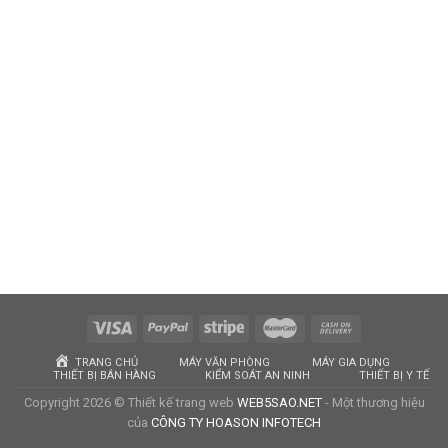
TRANG CHỦ
MÁY VĂN PHÒNG
MÁY GIA DỤNG
THIẾT BỊ BÁN HÀNG
KIỂM SOÁT AN NINH
THIẾT BỊ Y TẾ
Copyright 2026 © Thiết kế trang web
WEB5SAO.NET
- Một thương hiệu
của
CÔNG TY HOASON INFOTECH