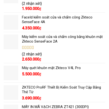
Được xếp
(2 nhận xét)
hạng
5.00
5
1.950.000
₫
sao
FaceId kiểm soát cửa và chấm công Zkteco
SenseFace 4A
4.350.000
₫
Máy kiểm soát cửa và chấm công bằng khuôn mặt
Zkteco SenseFace 2A
Được xếp
(2 nhận xét)
hạng
5.00
5
2.650.000
₫
sao
Máy quét khuôn mặt Zkteco V4L Pro
5.500.000
₫
ZKTECO ProRF Thiết Bị Kiểm Soát Truy Cập Bằng
Thẻ Từ
3.690.000
₫
MÁY IN MÃ VẠCH ZEBRA ZT421 (300DPI)