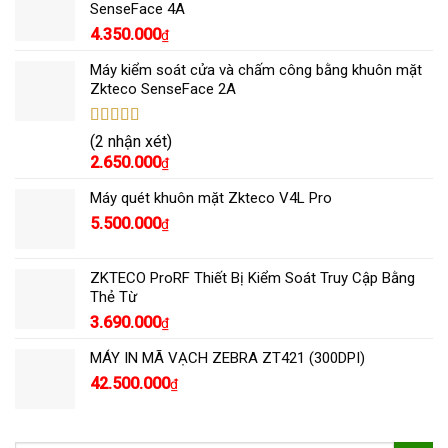
SenseFace 4A
4.350.000
₫
Máy kiểm soát cửa và chấm công bằng khuôn mặt
Zkteco SenseFace 2A
Được xếp
(2 nhận xét)
hạng
5.00
5
2.650.000
₫
sao
Máy quét khuôn mặt Zkteco V4L Pro
5.500.000
₫
ZKTECO ProRF Thiết Bị Kiểm Soát Truy Cập Bằng
Thẻ Từ
3.690.000
₫
MÁY IN MÃ VẠCH ZEBRA ZT421 (300DPI)
42.500.000
₫