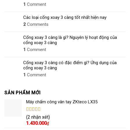
1
Comment
Các loại cổng xoay 3 càng tốt nhất hiện nay
2
Comments
Cổng xoay 3 càng là gì? Nguyên lý hoạt động của
cổng xoay 3 càng
1
Comment
Cổng xoay 3 càng có đặc điểm gì? Ứng dụng của
cổng xoay 3 càng
1
Comment
SẢN PHẨM MỚI
Máy chấm công vân tay ZKteco LX35
Được xếp
(2 nhận xét)
hạng
5.00
5
1.430.000
₫
sao