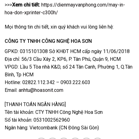
>>>
Xem chi tiết:
https://dienmayvanphong.com/may-in-
hoa-don-xprinter-c300h/
Mọi thông tin chi tiết, xin quý khách vui lòng liên hệ:
CÔNG TY TNHH CÔNG NGHỆ HOA SƠN
GPKD: 0315101308 Sở KHĐT HCM cấp ngày 11/06/2018
Địa chỉ: 56/3 Cầu Xây 2, KP6, P. Tân Phú, Quận 9, HCM
VPGD: Lầu 5 Tòa nhà K&D, số 24 Tân Canh, Phường 1, Q.Tân
Bình, Tp HCM
Hotline: 02822.112.342 – 0903.222.603
Email:
anhtu@hoasonit.com
[THANH TOÁN NGÂN HÀNG]
Tên tài khoản: CTY TNHH Công Nghệ Hoa Sơn
Số tài khoản: 0531002562960
Ngân hàng: Vietcombank (CN Đông Sài Gòn)