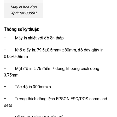
Máy in hóa đơn
Xprinter C300H
Thông số kỹ thuật:
– Máy in nhiệt với độ ồn thấp
– Khổ giấy in: 79.5±0.5mm×φ80mm, độ dày giấy in
0.06-0.08mm
– Mật độ in: 576 điểm / dòng, khoảng cách dòng:
3.75mm
– Tốc độ in 300mm/s
– Tương thích dòng lệnh EPSON ESC/POS command
sets