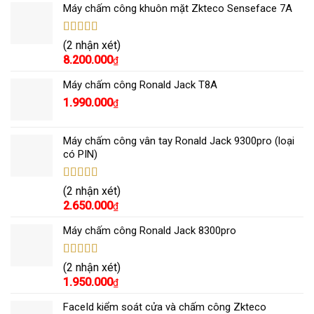
Máy chấm công khuôn mặt Zkteco Senseface 7A
Được xếp
(2 nhận xét)
hạng
5.00
5
8.200.000
₫
sao
Máy chấm công Ronald Jack T8A
1.990.000
₫
Máy chấm công vân tay Ronald Jack 9300pro (loại
có PIN)
Được xếp
(2 nhận xét)
hạng
5.00
5
2.650.000
₫
sao
Máy chấm công Ronald Jack 8300pro
Được xếp
(2 nhận xét)
hạng
5.00
5
1.950.000
₫
sao
FaceId kiểm soát cửa và chấm công Zkteco