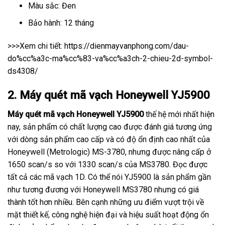
Màu sắc: Đen
Bảo hành: 12 tháng
>>>Xem chi tiết:
https://dienmayvanphong.com/dau-
do%cc%a3c-ma%cc%83-va%cc%a3ch-2-chieu-2d-symbol-
ds4308/
2. Máy quét mã vạch Honeywell YJ5900
Máy quét mã vạch Honeywell YJ5900
thế hệ mới nhất hiện
nay, sản phẩm có chất lượng cao được đánh giá tương ứng
với dòng sản phẩm cao cấp và có độ ổn định cao nhất của
Honeywell (Metrologic) MS-3780, nhưng được nâng cấp ở
1650 scan/s so với 1330 scan/s của MS3780. Đọc được
tất cả các mã vạch 1D. Có thể nói YJ5900 là sản phẩm gần
như tương đương với Honeywell MS3780 nhưng có giá
thành tốt hơn nhiều. Bên cạnh những ưu điểm vượt trội về
mặt thiết kế, công nghệ hiện đại và hiệu suất hoạt động ổn