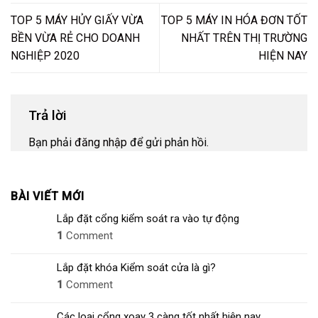
TOP 5 MÁY HỦY GIẤY VỪA
TOP 5 MÁY IN HÓA ĐƠN TỐT
BỀN VỪA RẺ CHO DOANH
NHẤT TRÊN THỊ TRƯỜNG
NGHIỆP 2020
HIỆN NAY
Trả lời
Bạn phải
đăng nhập
để gửi phản hồi.
BÀI VIẾT MỚI
Lắp đặt cổng kiểm soát ra vào tự động
1
Comment
Lắp đặt khóa Kiểm soát cửa là gì?
1
Comment
Các loại cổng xoay 3 càng tốt nhất hiện nay