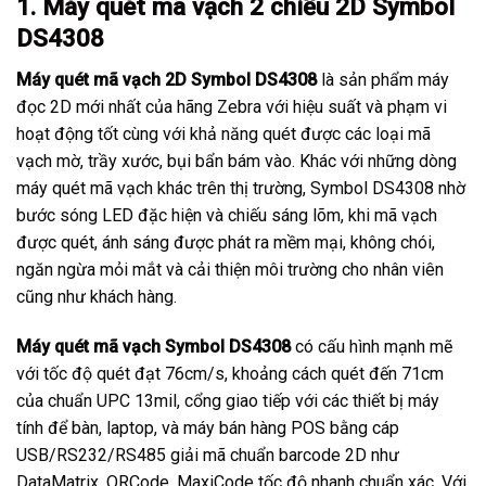
1. Máy quét mã vạch 2 chiều 2D Symbol
DS4308
Máy quét mã vạch 2D Symbol DS4308
là sản phẩm máy
đọc 2D mới nhất của hãng Zebra với hiệu suất và phạm vi
hoạt động tốt cùng với khả năng quét được các loại mã
vạch mờ, trầy xước, bụi bẩn bám vào. Khác với những dòng
máy quét mã vạch khác trên thị trường, Symbol DS4308 nhờ
bước sóng LED đặc hiện và chiếu sáng lõm, khi mã vạch
được quét, ánh sáng được phát ra mềm mại, không chói,
ngăn ngừa mỏi mắt và cải thiện môi trường cho nhân viên
cũng như khách hàng.
Máy quét mã vạch Symbol DS4308
có cấu hình mạnh mẽ
với tốc độ quét đạt 76cm/s, khoảng cách quét đến 71cm
của chuẩn UPC 13mil, cổng giao tiếp với các thiết bị máy
tính để bàn, laptop, và máy bán hàng POS bằng cáp
USB/RS232/RS485 giải mã chuẩn barcode 2D như
DataMatrix, QRCode, MaxiCode tốc độ nhanh chuẩn xác. Với