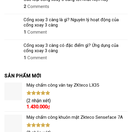
2
Comments
Cổng xoay 3 càng là gì? Nguyên lý hoạt động của
cổng xoay 3 càng
1
Comment
Cổng xoay 3 càng có đặc điểm gì? Ứng dụng của
cổng xoay 3 càng
1
Comment
SẢN PHẨM MỚI
Máy chấm công vân tay ZKteco LX35
Được xếp
(2 nhận xét)
hạng
5.00
1.430.000
₫
5 sao
Máy chấm công khuôn mặt Zkteco Senseface 7A
Được xếp