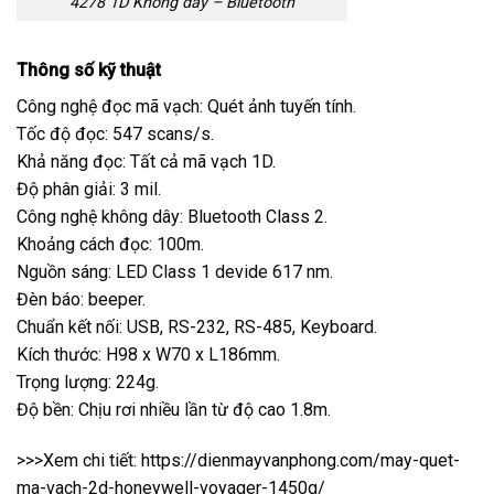
4278 1D Không dây – Bluetooth
Thông số kỹ thuật
Công nghệ đọc mã vạch: Quét ảnh tuyến tính.
Tốc độ đọc: 547 scans/s.
Khả năng đọc: Tất cả mã vạch 1D.
Độ phân giải: 3 mil.
Công nghệ không dây: Bluetooth Class 2.
Khoảng cách đọc: 100m.
Nguồn sáng: LED Class 1 devide 617 nm.
Đèn báo: beeper.
Chuẩn kết nối: USB, RS-232, RS-485, Keyboard.
Kích thước: H98 x W70 x L186mm.
Trọng lượng: 224g.
Độ bền: Chịu rơi nhiều lần từ độ cao 1.8m.
>>>Xem chi tiết:
https://dienmayvanphong.com/may-quet-
ma-vach-2d-honeywell-voyager-1450g/