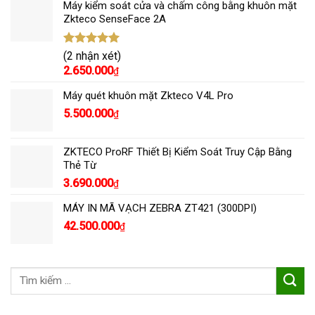
Máy kiểm soát cửa và chấm công bằng khuôn mặt
Zkteco SenseFace 2A
Được xếp
(2 nhận xét)
hạng
5.00
2.650.000
₫
5 sao
Máy quét khuôn mặt Zkteco V4L Pro
5.500.000
₫
ZKTECO ProRF Thiết Bị Kiểm Soát Truy Cập Bằng
Thẻ Từ
3.690.000
₫
MÁY IN MÃ VẠCH ZEBRA ZT421 (300DPI)
42.500.000
₫
Tìm
kiếm: