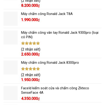
(2 nhận xét)
hạng
5.00
8.200.000
₫
5 sao
Máy chấm công Ronald Jack T8A
1.990.000
₫
Máy chấm công vân tay Ronald Jack 9300pro (loại
có PIN)
Được xếp
(2 nhận xét)
hạng
5.00
2.650.000
₫
5 sao
Máy chấm công Ronald Jack 8300pro
Được xếp
(2 nhận xét)
hạng
5.00
1.950.000
₫
5 sao
FaceId kiểm soát cửa và chấm công Zkteco
SenseFace 4A
4.350.000
₫